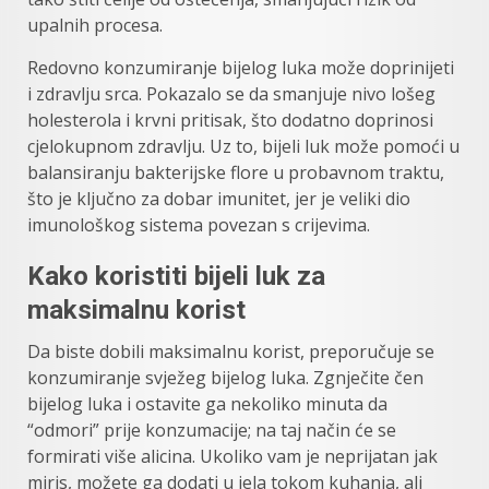
upalnih procesa.
Redovno konzumiranje bijelog luka može doprinijeti
i zdravlju srca. Pokazalo se da smanjuje nivo lošeg
holesterola i krvni pritisak, što dodatno doprinosi
cjelokupnom zdravlju. Uz to, bijeli luk može pomoći u
balansiranju bakterijske flore u probavnom traktu,
što je ključno za dobar imunitet, jer je veliki dio
imunološkog sistema povezan s crijevima.
Kako koristiti bijeli luk za
maksimalnu korist
Da biste dobili maksimalnu korist, preporučuje se
konzumiranje svježeg bijelog luka. Zgnječite čen
bijelog luka i ostavite ga nekoliko minuta da
“odmori” prije konzumacije; na taj način će se
formirati više alicina. Ukoliko vam je neprijatan jak
miris, možete ga dodati u jela tokom kuhanja, ali