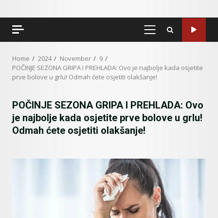
PRIMARY
MENU
Home
2024
November
9
POČINJE SEZONA GRIPA I PREHLADA: Ovo je najbolje kada osjetite
prve bolove u grlu! Odmah ćete osjetiti olakšanje!
POČINJE SEZONA GRIPA I PREHLADA: Ovo
je najbolje kada osjetite prve bolove u grlu!
Odmah ćete osjetiti olakšanje!