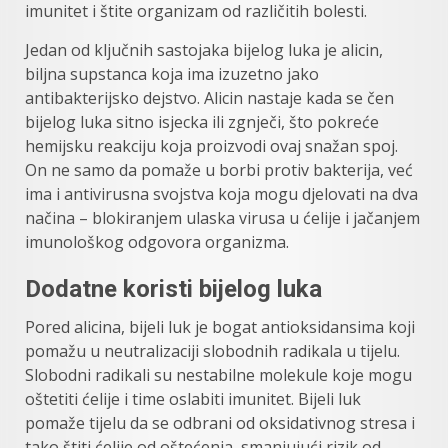
imunitet i štite organizam od različitih bolesti.
Jedan od ključnih sastojaka bijelog luka je alicin,
biljna supstanca koja ima izuzetno jako
antibakterijsko dejstvo. Alicin nastaje kada se čen
bijelog luka sitno isjecka ili zgnječi, što pokreće
hemijsku reakciju koja proizvodi ovaj snažan spoj.
On ne samo da pomaže u borbi protiv bakterija, već
ima i antivirusna svojstva koja mogu djelovati na dva
načina – blokiranjem ulaska virusa u ćelije i jačanjem
imunološkog odgovora organizma.
Dodatne koristi bijelog luka
Pored alicina, bijeli luk je bogat antioksidansima koji
pomažu u neutralizaciji slobodnih radikala u tijelu.
Slobodni radikali su nestabilne molekule koje mogu
oštetiti ćelije i time oslabiti imunitet. Bijeli luk
pomaže tijelu da se odbrani od oksidativnog stresa i
tako štiti ćelije od oštećenja, smanjujući rizik od