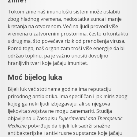
Tokom zime naš imunološki sistem može oslabiti
zbog hladnog vremena, nedostatka sunca i manje
kretanja na otvorenom. Većina ljudi provodi više
vremena u zatvorenim prostorima, često u kontaktu
s drugima, što povećava rizik od prenošenja virusa.
Pored toga, naš organizam troši više energije da bi
održao toplinu, pa je važno unositi dovoljno
hranljivih tvari koje jačaju imunitet.
Moć bijelog luka
Bijeli luk već stotinama godina ima reputaciju
prirodnog antibiotika. Ima specifičan i jak miris zbog
kojeg ga neki ljudi izbjegavaju, ali se njegova
ljekovita svojstva ne mogu zanemariti. Studija
objavljena u časopisu
Experimental and Therapeutic
Medicine
potvrđuje da bijeli luk sadrži snažne
antibakterijske i antivirusne supstance koje jačaju