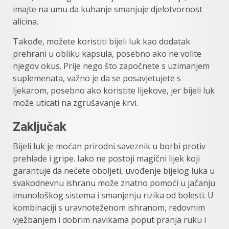
imajte na umu da kuhanje smanjuje djelotvornost
alicina.
Takođe, možete koristiti bijeli luk kao dodatak
prehrani u obliku kapsula, posebno ako ne volite
njegov okus. Prije nego što započnete s uzimanjem
suplemenata, važno je da se posavjetujete s
ljekarom, posebno ako koristite lijekove, jer bijeli luk
može uticati na zgrušavanje krvi.
Zaključak
Bijeli luk je moćan prirodni saveznik u borbi protiv
prehlade i gripe. Iako ne postoji magični lijek koji
garantuje da nećete oboljeti, uvođenje bijelog luka u
svakodnevnu ishranu može znatno pomoći u jačanju
imunološkog sistema i smanjenju rizika od bolesti. U
kombinaciji s uravnoteženom ishranom, redovnim
vježbanjem i dobrim navikama poput pranja ruku i