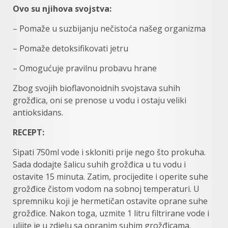
Ovo su njihova svojstva:
– Pomaže u suzbijanju nečistoća našeg organizma
– Pomaže detoksifikovati jetru
– Omogućuje pravilnu probavu hrane
Zbog svojih bioflavonoidnih svojstava suhih
grožđica, oni se prenose u vodu i ostaju veliki
antioksidans.
RECEPT:
Sipati 750ml vode i skloniti prije nego što prokuha.
Sada dodajte šalicu suhih grožđica u tu vodu i
ostavite 15 minuta. Zatim, procijedite i operite suhe
grožđice čistom vodom na sobnoj temperaturi. U
spremniku koji je hermetičan ostavite oprane suhe
grožđice. Nakon toga, uzmite 1 litru filtrirane vode i
ulijte je u zdjelu sa opranim suhim grožđicama.