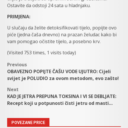
Ostavite da odstoji 24 sata u hladnjaku.
PRIMJENA:
U slučaju da želite detoksifikovati tijelo, popijte ovo
piće (jedna čaša dnevno) na prazan želudac kako bi
vam pomogao očistite tijelo, a posebno krv.
(Visited 753 times, 1 visits today)
Post
Previous
OBAVEZNO POPIJTE ČAŠU VODE UJUTRO: Cijeli
navigation
svijet je POLUDIO za ovom metodom, evo zašto!
Next
KAD JE JETRA PREPUNA TOKSINA I VI SE DEBLJATE:
Recept koji u potpunosti čisti jetru od masti…
POVEZANE PRICE