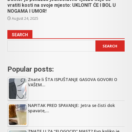
vratiti kosti na svoje mjesto: UKLONIT ĆE I BOL U
NOGAMA I UMOR!
August 24, 2025
SEARCH
SEARCH
Popular posts:
Znate li ŠTA ISPUŠTANJE GASOVA GOVORI O
VAŠEM…
NAPITAK PRED SPAVANJE: Jetra se čisti dok
spavate,…
ZNATE LI ZA “FLOGOCID” MAST? Evo koliko je…