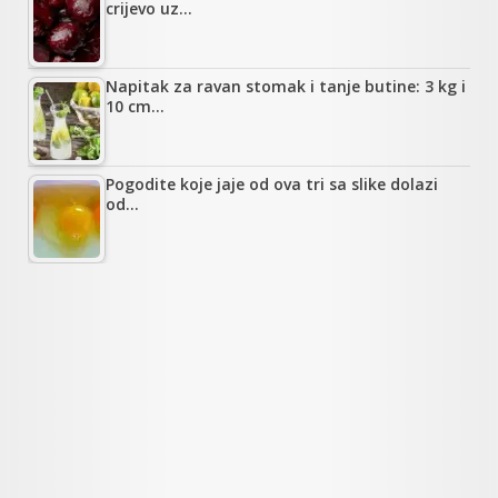
crijevo uz…
Napitak za ravan stomak i tanje butine: 3 kg i
10 cm…
Pogodite koje jaje od ova tri sa slike dolazi
od…