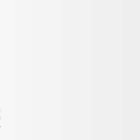
t
i
…