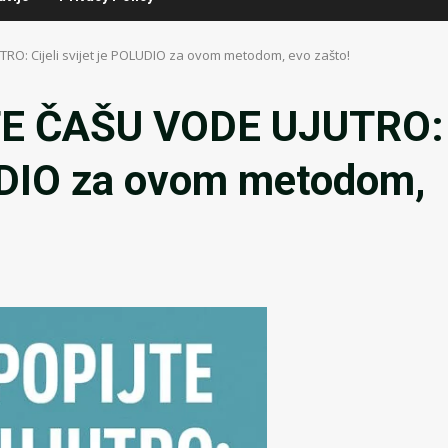
O: Cijeli svijet je POLUDIO za ovom metodom, evo zašto!
E ČAŠU VODE UJUTRO:
LUDIO za ovom metodom,