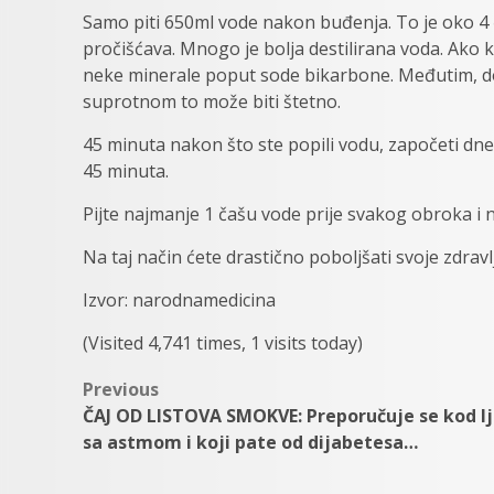
Samo piti 650ml vode nakon buđenja. To je oko 4 
pročišćava. Mnogo je bolja destilirana voda. Ako 
neke minerale poput sode bikarbone. Međutim, dod
suprotnom to može biti štetno.
45 minuta nakon što ste popili vodu, započeti dnev
45 minuta.
Pijte najmanje 1 čašu vode prije svakog obroka i 
Na taj način ćete drastično poboljšati svoje zdravl
Izvor: narodnamedicina
(Visited 4,741 times, 1 visits today)
Post
Previous
ČAJ OD LISTOVA SMOKVE: Preporučuje se kod lj
navigation
sa astmom i koji pate od dijabetesa…