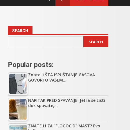
SEARCH
SEARCH
Popular posts:
Znate li ŠTA ISPUŠTANJE GASOVA
GOVORI O VAŠEM…
NAPITAK PRED SPAVANJE: Jetra se čisti
dok spavate,…
ZNATE LI ZA “FLOGOCID” MAST? Evo