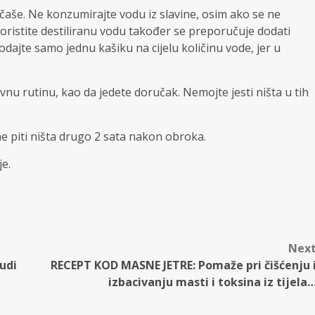
čaše. Ne konzumirajte vodu iz slavine, osim ako se ne
koristite destiliranu vodu također se preporučuje dodati
ajte samo jednu kašiku na cijelu količinu vode, jer u
nu rutinu, kao da jedete doručak. Nemojte jesti ništa u tih
ne piti ništa drugo 2 sata nakon obroka.
je.
Nex
udi
RECEPT KOD MASNE JETRE: Pomaže pri čišćenju 
izbacivanju masti i toksina iz tijela