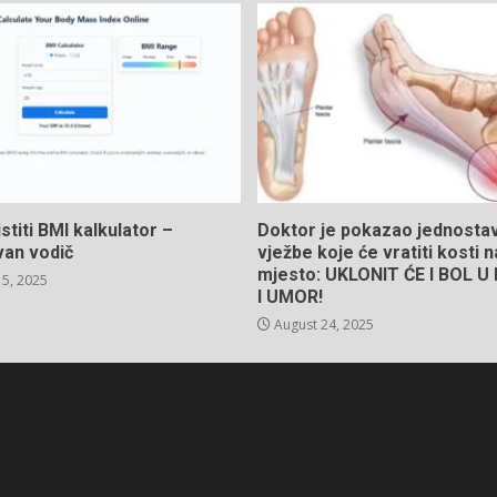
stiti BMI kalkulator –
Doktor je pokazao jednosta
van vodič
vježbe koje će vratiti kosti 
mjesto: UKLONIT ĆE I BOL 
5, 2025
I UMOR!
August 24, 2025