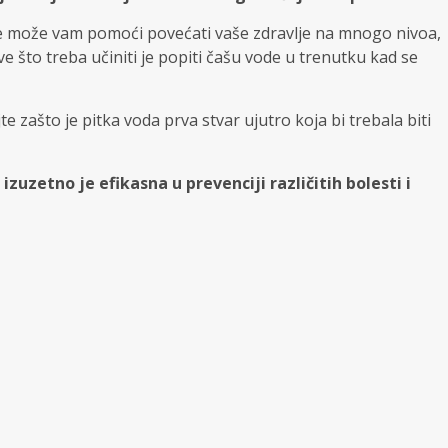
iće može vam pomoći povećati vaše zdravlje na mnogo nivoa,
e što treba učiniti je popiti čašu vode u trenutku kad se
jte zašto je pitka voda prva stvar ujutro koja bi trebala biti
uzetno je efikasna u prevenciji različitih bolesti i