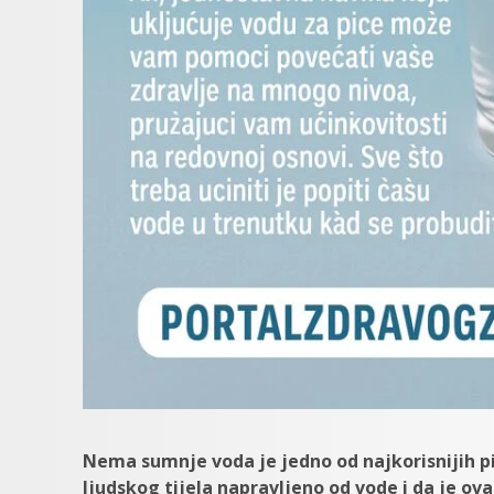
Nema sumnje voda je jedno od najkorisnijih pi
ljudskog tijela napravljeno od vode i da je ov