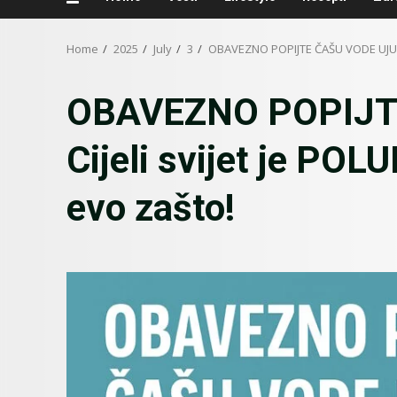
Home
2025
July
3
OBAVEZNO POPIJTE ČAŠU VODE UJUTR
OBAVEZNO POPIJT
Cijeli svijet je PO
evo zašto!