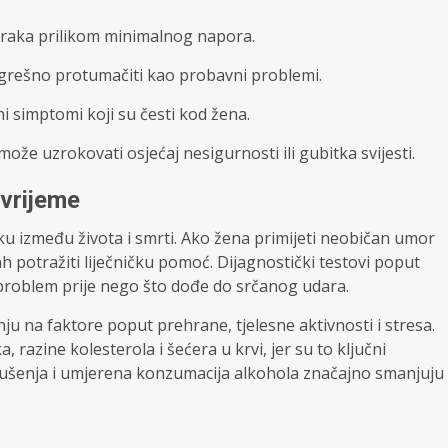
zraka prilikom minimalnog napora.
grešno protumačiti kao probavni problemi.
čni simptomi koji su česti kod žena.
i može uzrokovati osjećaj nesigurnosti ili gubitka svijesti.
 vrijeme
 između života i smrti. Ako žena primijeti neobičan umor
h potražiti liječničku pomoć. Dijagnostički testovi poput
i problem prije nego što dođe do srčanog udara.
žnju na faktore poput prehrane, tjelesne aktivnosti i stresa.
 razine kolesterola i šećera u krvi, jer su to ključni
 pušenja i umjerena konzumacija alkohola značajno smanjuju