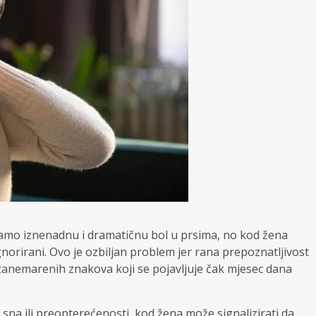
amo iznenadnu i dramatičnu bol u prsima, no kod žena
ignorirani. Ovo je ozbiljan problem jer rana prepoznatljivost
zanemarenih znakova koji se pojavljuje čak mjesec dana
sna ili preopterećenosti, kod žena može signalizirati da