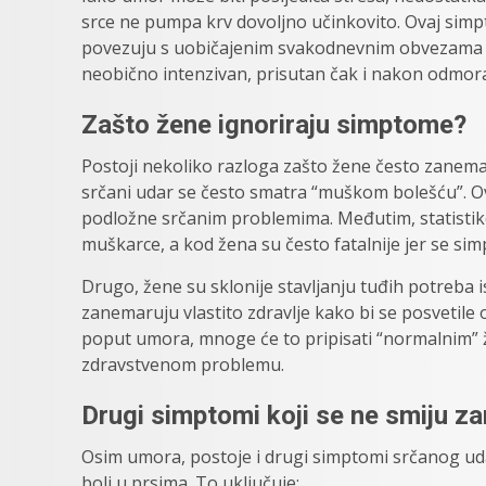
srce ne pumpa krv dovoljno učinkovito. Ovaj si
povezuju s uobičajenim svakodnevnim obvezama 
neobično intenzivan, prisutan čak i nakon odmora 
Zašto žene ignoriraju simptome?
Postoji nekoliko razloga zašto žene često zanema
srčani udar se često smatra “muškom bolešću”. O
podložne srčanim problemima. Međutim, statistike
muškarce, a kod žena su često fatalnije jer se si
Drugo, žene su sklonije stavljanju tuđih potreba 
zanemaruju vlastito zdravlje kako bi se posvetile
poput umora, mnoge će to pripisati “normalnim” ž
zdravstvenom problemu.
Drugi simptomi koji se ne smiju za
Osim umora, postoje i drugi simptomi srčanog uda
boli u prsima. To uključuje: