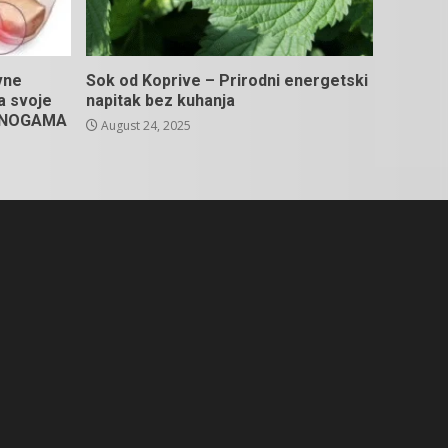
vne
Sok od Koprive – Prirodni energetski
na svoje
napitak bez kuhanja
U NOGAMA
August 24, 2025