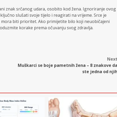
rani znak srčanog udara, osobito kod žena. Ignoriranje ovog
jučno slušati svoje tijelo i reagirati na vrijeme. Srce je
mora biti prioritet. Ako primijetite bilo koji neuobičajeni
i poduzmite korake prema očuvanju svog zdravlja.
Nex
Muškarci se boje pametnih žena – 8 znakove d
ste jedna od nji