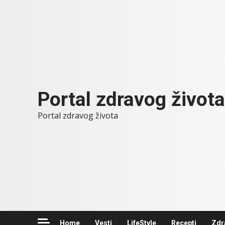
Skip
to
content
Portal zdravog života
Portal zdravog života
Home
Vesti
LifeStyle
Recepti
Zdr