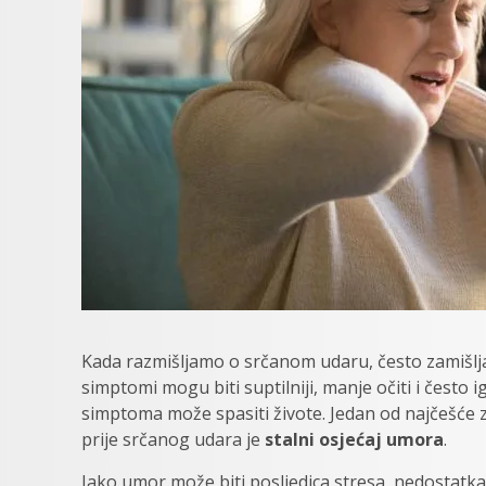
Kada razmišljamo o srčanom udaru, često zamišlj
simptomi mogu biti suptilniji, manje očiti i često 
simptoma može spasiti živote. Jedan od najčešće 
prije srčanog udara je
stalni osjećaj umora
.
Iako umor može biti posljedica stresa, nedostatka 