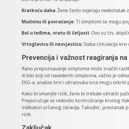
Kratkoću daha
: Žene često osjećaju nedostatak 
Mučninu ili povraćanje
: Ti simptomi se mogu po
Bol u leđima, vratu ili čeljusti
: Ovo su tzv. atipi
Vrtoglavicu ili nesvjesticu
: Slaba cirkulacija krv
Prevencija i važnost reagiranja na
Rano prepoznavanje simptoma može značiti razliku
ili bilo koji od navedenih simptoma, važno je odma
EKG-a, analize krvi i ultrazvuka srca mogu otkrit
Kako bi smanjile rizik, žene bi trebale obratiti pa
Preporučuje se redovito kontroliranje krvnog tlaka,
indikatori srčanog zdravlja. Također, prestanak
rizik.
Zaključak