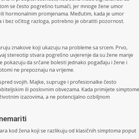
mptom se često pogrešno tumači, jer mnoge žene umor
ili hormonalnim promjenama. Međutim, kada je umor
i bez očitog razloga, potrebno je obratiti pozornost.
ruju znakove koji ukazuju na probleme sa srcem. Prvo,
vaj stereotip stvara pogrešno uvjerenje da su žene manje
 pokazuju da srčane bolesti jednako pogađaju i žene i
mptomi ne prepoznaju na vrijeme.
ispred svojih. Majke, supruge i profesionalke često
 obiteljskim ili poslovnim obvezama. Kada primijete simptom
ivotnim izazovima, a ne potencijalno ozbiljnom
nemariti
ra kod žena koji se razlikuju od klasičnih simptoma poput