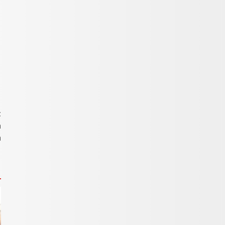
t
a
h