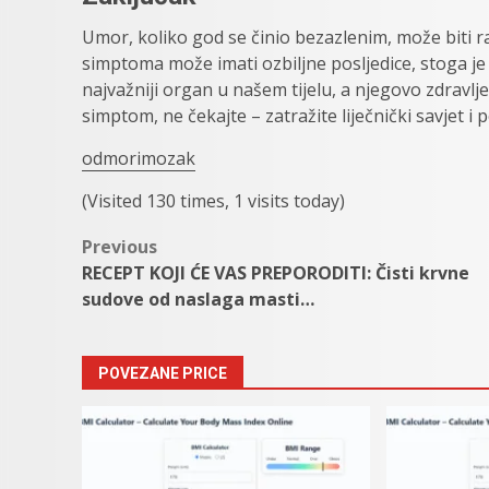
Umor, koliko god se činio bezazlenim, može biti 
simptoma može imati ozbiljne posljedice, stoga je kl
najvažniji organ u našem tijelu, a njegovo zdravlje 
simptom, ne čekajte – zatražite liječnički savjet 
odmorimozak
(Visited 130 times, 1 visits today)
Post
Previous
RECEPT KOJI ĆE VAS PREPORODITI: Čisti krvne
navigation
sudove od naslaga masti…
POVEZANE PRICE