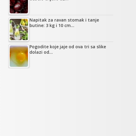
Napitak za ravan stomak i tanje
butine: 3 kg i 10 cm…
Pogodite koje jaje od ova tri sa slike
dolazi od…
e