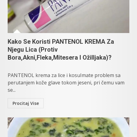
Kako Se Koristi PANTENOL KREMA Za
Njegu Lica (Protiv
Bora,Akni,Fleka,Mitesera I Ožilljaka)?
PANTENOL krema za lice i kosuImate problem sa
perutanjem kože glave tokom jeseni, pri čemu vam
se...
Procitaj Vise