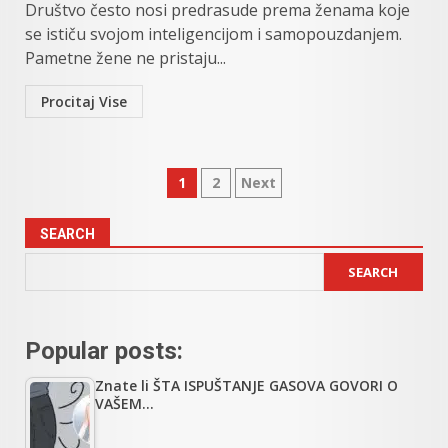
Društvo često nosi predrasude prema ženama koje
se ističu svojom inteligencijom i samopouzdanjem.
Pametne žene ne pristaju...
Procitaj Vise
Posts
1
2
Next
pagination
SEARCH
SEARCH
Popular posts:
Znate li ŠTA ISPUŠTANJE GASOVA GOVORI O
VAŠEM…