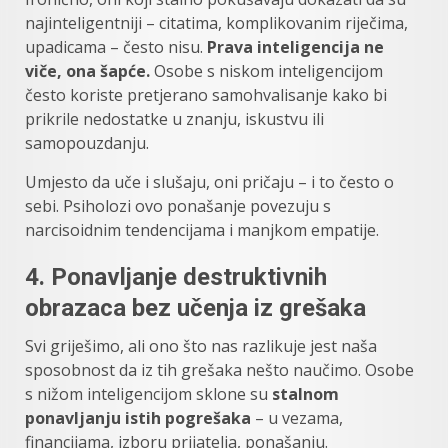
najinteligentniji – citatima, komplikovanim riječima,
upadicama – često nisu.
Prava inteligencija ne
viče, ona šapće.
Osobe s niskom inteligencijom
često koriste pretjerano samohvalisanje kako bi
prikrile nedostatke u znanju, iskustvu ili
samopouzdanju.
Umjesto da uče i slušaju, oni pričaju – i to često o
sebi. Psiholozi ovo ponašanje povezuju s
narcisoidnim tendencijama i manjkom empatije.
4.
Ponavljanje destruktivnih
obrazaca bez učenja iz grešaka
Svi griješimo, ali ono što nas razlikuje jest naša
sposobnost da iz tih grešaka nešto naučimo. Osobe
s nižom inteligencijom sklone su
stalnom
ponavljanju istih pogrešaka
– u vezama,
financijama, izboru prijatelja, ponašanju.