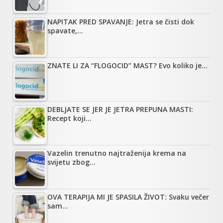
NAPITAK PRED SPAVANJE: Jetra se čisti dok
spavate,…
ZNATE LI ZA “FLOGOCID” MAST? Evo koliko je…
DEBLJATE SE JER JE JETRA PREPUNA MASTI:
Recept koji…
Vazelin trenutno najtraženija krema na
svijetu zbog…
OVA TERAPIJA MI JE SPASILA ŽIVOT: Svaku večer
sam…