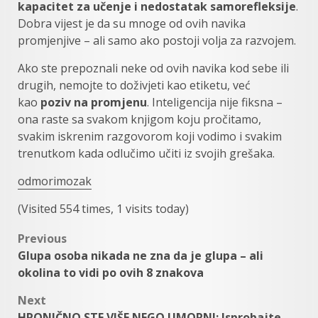
kapacitet za učenje i nedostatak samorefleksije
.
Dobra vijest je da su mnoge od ovih navika
promjenjive – ali samo ako postoji volja za razvojem.
Ako ste prepoznali neke od ovih navika kod sebe ili
drugih, nemojte to doživjeti kao etiketu, već
kao
poziv na promjenu
. Inteligencija nije fiksna –
ona raste sa svakom knjigom koju pročitamo,
svakim iskrenim razgovorom koji vodimo i svakim
trenutkom kada odlučimo učiti iz svojih grešaka.
odmorimozak
(Visited 554 times, 1 visits today)
Post
Previous
Glupa osoba nikada ne zna da je glupa – ali
navigation
okolina to vidi po ovih 8 znakova
Next
HRONIČNO STE VIŠE NEGO UMORNI: Isprobajte