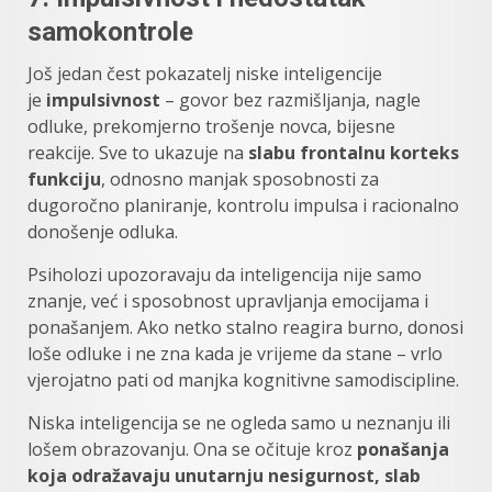
samokontrole
Još jedan čest pokazatelj niske inteligencije
je
impulsivnost
– govor bez razmišljanja, nagle
odluke, prekomjerno trošenje novca, bijesne
reakcije. Sve to ukazuje na
slabu frontalnu korteks
funkciju
, odnosno manjak sposobnosti za
dugoročno planiranje, kontrolu impulsa i racionalno
donošenje odluka.
Psiholozi upozoravaju da inteligencija nije samo
znanje, već i sposobnost upravljanja emocijama i
ponašanjem. Ako netko stalno reagira burno, donosi
loše odluke i ne zna kada je vrijeme da stane – vrlo
vjerojatno pati od manjka kognitivne samodiscipline.
Niska inteligencija se ne ogleda samo u neznanju ili
lošem obrazovanju. Ona se očituje kroz
ponašanja
koja odražavaju unutarnju nesigurnost, slab