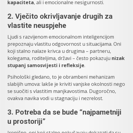
kapaciteta
, ali i emocionalne nesigurnosti.
2.
Vječito okrivljavanje drugih za
vlastite neuspjehe
Ljudi s razvijenom emocionalnom inteligencijom
prepoznaju vlastitu odgovornost u situacijama. Oni
koji stalno nalaze krivca u drugima – partneru,
kolegama, roditeljima, državi – često pokazuju
nizak
stupanj samosvijesti i refleksije
.
Psihološki gledano, to je obrambeni mehanizam
slabijih umova: lakše je kriviti vanjske okolnosti nego
se suočiti s vlastitim manjkavostima. Dugoročno,
ovakva navika vodi u stagnaciju i nezrelost.
3.
Potreba da se bude “najpametniji
u prostoriji”
Ironično, oni koji stalno pokušavaju dokazati da su