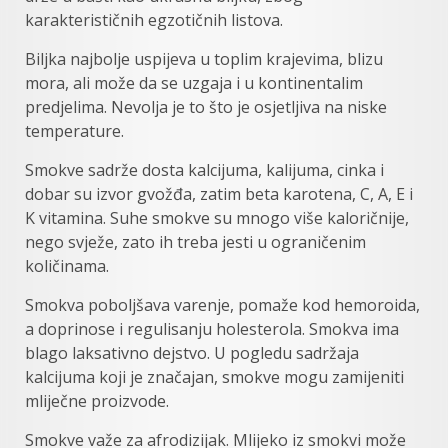
karakterističnih egzotičnih listova.
Biljka najbolje uspijeva u toplim krajevima, blizu
mora, ali može da se uzgaja i u kontinentalim
predjelima. Nevolja je to što je osjetljiva na niske
temperature.
Smokve sadrže dosta kalcijuma, kalijuma, cinka i
dobar su izvor gvožđa, zatim beta karotena, C, A, E i
K vitamina. Suhe smokve su mnogo više kaloričnije,
nego svježe, zato ih treba jesti u ograničenim
količinama.
Smokva poboljšava varenje, pomaže kod hemoroida,
a doprinose i regulisanju holesterola. Smokva ima
blago laksativno dejstvo. U pogledu sadržaja
kalcijuma koji je značajan, smokve mogu zamijeniti
mliječne proizvode.
Smokve važe za afrodizijak. Mlijeko iz smokvi može