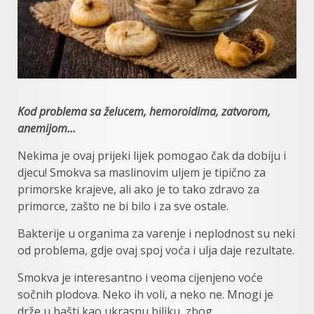
Kod problema sa želucem, hemoroidima, zatvorom,
anemijom…
Nekima je ovaj prijeki lijek pomogao čak da dobiju i
djecu! Smokva sa maslinovim uljem je tipično za
primorske krajeve, ali ako je to tako zdravo za
primorce, zašto ne bi bilo i za sve ostale.
Bakterije u organima za varenje i neplodnost su neki
od problema, gdje ovaj spoj voća i ulja daje rezultate.
Smokva je interesantno i veoma cijenjeno voće
sočnih plodova. Neko ih voli, a neko ne. Mnogi je
drže u bašti kao ukrasnu biljku, zbog