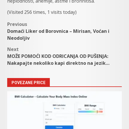
neplodnosti, anemije, astme i bronhitisa.
(Visited 256 times, 1 visits today)
Post
Previous
Domaći Liker od Borovnica – Mirisan, Voćan i
navigation
Neodoljiv
Next
MOŽE POMOĆI KOD ODRICANJA OD PUŠENJA:
Nakapajte nekoliko kapi direktno na jezik…
POVEZANE PRICE