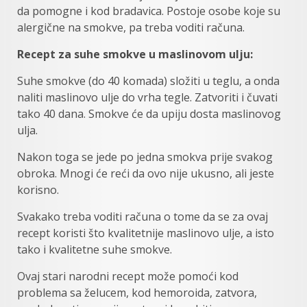
da pomogne i kod bradavica. Postoje osobe koje su
alergične na smokve, pa treba voditi računa.
Recept za suhe smokve u maslinovom ulju:
Suhe smokve (do 40 komada) složiti u teglu, a onda
naliti maslinovo ulje do vrha tegle. Zatvoriti i čuvati
tako 40 dana. Smokve će da upiju dosta maslinovog
ulja.
Nakon toga se jede po jedna smokva prije svakog
obroka. Mnogi će reći da ovo nije ukusno, ali jeste
korisno.
Svakako treba voditi računa o tome da se za ovaj
recept koristi što kvalitetnije maslinovo ulje, a isto
tako i kvalitetne suhe smokve.
Ovaj stari narodni recept može pomoći kod
problema sa želucem, kod hemoroida, zatvora,