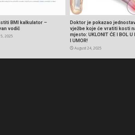
stiti BMI kalkulator –
Doktor je pokazao jednosta
van vodič
vježbe koje će vratiti kosti 
mjesto: UKLONIT ĆE I BOL 
5, 2025
I UMOR!
August 24, 2025