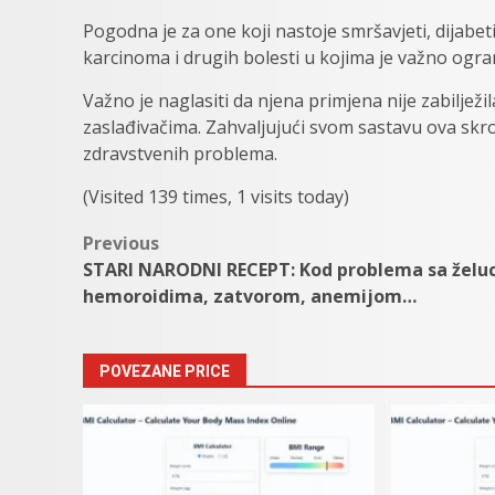
Pogodna je za one koji nastoje smršavjeti, dijabeti
karcinoma i drugih bolesti u kojima je važno ogran
Važno je naglasiti da njena primjena nije zabilježi
zaslađivačima. Zahvaljujući svom sastavu ova skro
zdravstvenih problema.
(Visited 139 times, 1 visits today)
Post
Previous
STARI NARODNI RECEPT: Kod problema sa želu
navigation
hemoroidima, zatvorom, anemijom…
POVEZANE PRICE