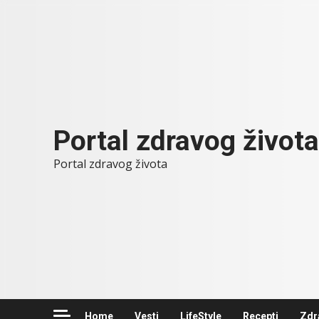
Skip
to
content
Portal zdravog života
Portal zdravog života
Home
Vesti
LifeStyle
Recepti
Zdr