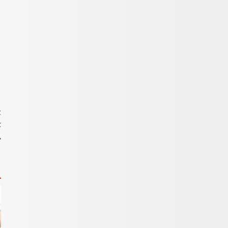
t
t
…