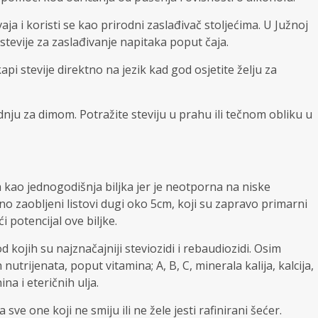
aja i koristi se kao prirodni zaslađivač stoljećima. U Južnoj
e stevije za zaslađivanje napitaka poput čaja.
pi stevije direktno na jezik kad god osjetite želju za
nju za dimom. Potražite steviju u prahu ili tečnom obliku u
ja kao jednogodišnja biljka jer je neotporna na niske
ano zaobljeni listovi dugi oko 5cm, koji su zapravo primarni
i potencijal ove biljke.
 kojih su najznačajniji steviozidi i rebaudiozidi. Osim
nutrijenata, poput vitamina; A, B, C, minerala kalija, kalcija,
na i eteričnih ulja.
 sve one koji ne smiju ili ne žele jesti rafinirani šećer.