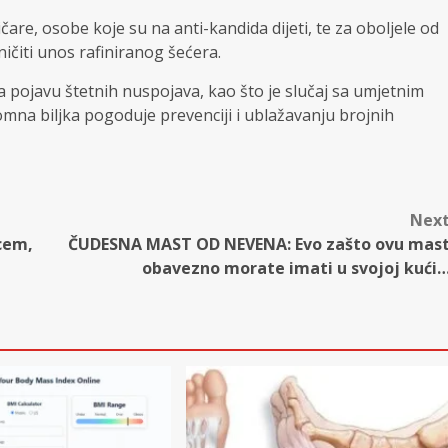
čare, osobe koje su na anti-kandida dijeti, te za oboljele od
ičiti unos rafiniranog šećera.
la pojavu štetnih nuspojava, kao što je slučaj sa umjetnim
mna biljka pogoduje prevenciji i ublažavanju brojnih
Nex
cem,
ČUDESNA MAST OD NEVENA: Evo zašto ovu mas
obavezno morate imati u svojoj kući