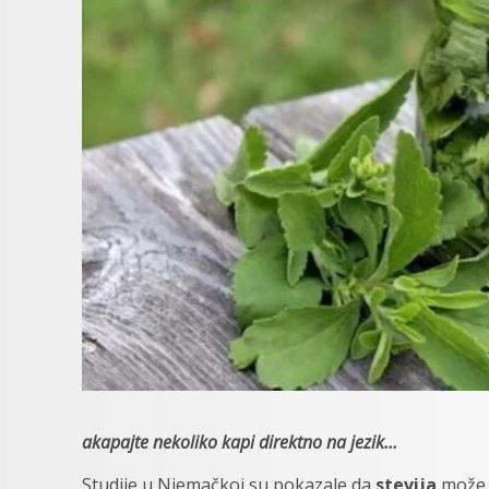
akapajte nekoliko kapi direktno na jezik…
Studije u Njemačkoj su pokazale da
stevija
može p