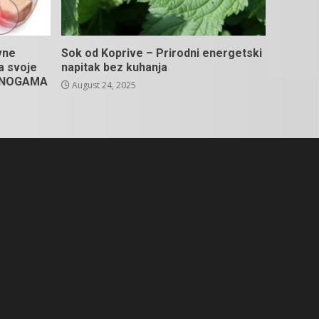
vne
Sok od Koprive – Prirodni energetski
na svoje
napitak bez kuhanja
U NOGAMA
August 24, 2025