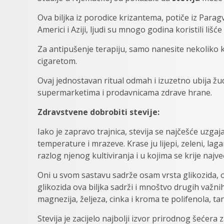
Ova biljka iz porodice krizantema, potiče iz Paragv
Americi i Aziji, ljudi su mnogo godina koristili lišć
Za antipušenje terapiju, samo nanesite nekoliko ka
cigaretom.
Ovaj jednostavan ritual odmah i izuzetno ubija žud
supermarketima i prodavnicama zdrave hrane.
Zdravstvene dobrobiti stevije:
Iako je zapravo trajnica, stevija se najčešće uzga
temperature i mrazeve. Krase ju lijepi, zeleni, lag
razlog njenog kultiviranja i u kojima se krije najveć
Oni u svom sastavu sadrže osam vrsta glikozida, od
glikozida ova biljka sadrži i mnoštvo drugih važnih 
magnezija, željeza, cinka i kroma te polifenola, tani
Stevija je zacijelo najbolji izvor prirodnog šećera za