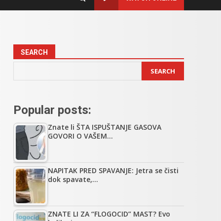
SEARCH
SEARCH
Popular posts:
Znate li ŠTA ISPUŠTANJE GASOVA
GOVORI O VAŠEM…
NAPITAK PRED SPAVANJE: Jetra se čisti
dok spavate,…
ZNATE LI ZA “FLOGOCID” MAST? Evo