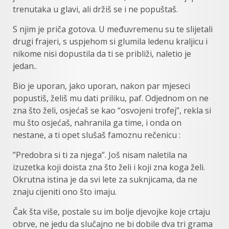
trenutaka u glavi, ali držiš se i ne popuštaš.
S njim je priča gotova. U međuvremenu su te slijetali
drugi frajeri, s uspjehom si glumila ledenu kraljicu i
nikome nisi dopustila da ti se približi, naletio je
jedan..
Bio je uporan, jako uporan, nakon par mjeseci
popustiš, želiš mu dati priliku, paf. Odjednom on ne
zna što želi, osjećaš se kao “osvojeni trofej”, rekla si
mu što osjećaš, nahranila ga time, i onda on
nestane, a ti opet slušaš famoznu rečenicu :
”Predobra si ti za njega”. Još nisam naletila na
izuzetka koji doista zna što želi i koji zna koga želi.
Okrutna istina je da svi lete za suknjicama, da ne
znaju cijeniti ono što imaju.
Čak šta više, postale su im bolje djevojke koje crtaju
obrve, ne jedu da slučajno ne bi dobile dva tri grama