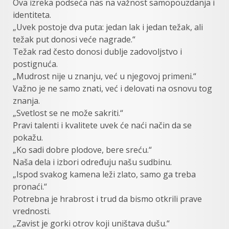
Ova izreka podseća nas na važnost samopouzdanja i
identiteta.
„Uvek postoje dva puta: jedan lak i jedan težak, ali
težak put donosi veće nagrade.“
Težak rad često donosi dublje zadovoljstvo i
postignuća.
„Mudrost nije u znanju, već u njegovoj primeni.“
Važno je ne samo znati, već i delovati na osnovu tog
znanja.
„Svetlost se ne može sakriti.“
Pravi talenti i kvalitete uvek će naći način da se
pokažu.
„Ko sadi dobre plodove, bere sreću.“
Naša dela i izbori određuju našu sudbinu.
„Ispod svakog kamena leži zlato, samo ga treba
pronaći.“
Potrebna je hrabrost i trud da bismo otkrili prave
vrednosti.
„Zavist je gorki otrov koji uništava dušu.“