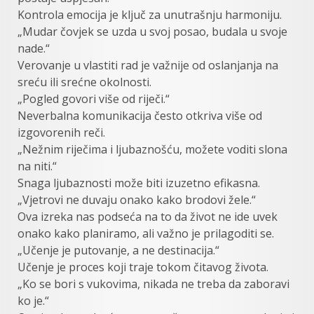
Kontrola emocija je ključ za unutrašnju harmoniju.
„Mudar čovjek se uzda u svoj posao, budala u svoje
nade.“
Verovanje u vlastiti rad je važnije od oslanjanja na
sreću ili srećne okolnosti.
„Pogled govori više od riječi.“
Neverbalna komunikacija često otkriva više od
izgovorenih reči.
„Nežnim riječima i ljubaznošću, možete voditi slona
na niti.“
Snaga ljubaznosti može biti izuzetno efikasna.
„Vjetrovi ne duvaju onako kako brodovi žele.“
Ova izreka nas podseća na to da život ne ide uvek
onako kako planiramo, ali važno je prilagoditi se.
„Učenje je putovanje, a ne destinacija.“
Učenje je proces koji traje tokom čitavog života.
„Ko se bori s vukovima, nikada ne treba da zaboravi
ko je.“