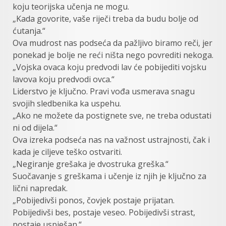
koju teorijska učenja ne mogu.
„Kada govorite, vaše riječi treba da budu bolje od
ćutanja.“
Ova mudrost nas podseća da pažljivo biramo reči, jer
ponekad je bolje ne reći ništa nego povrediti nekoga.
„Vojska ovaca koju predvodi lav će pobijediti vojsku
lavova koju predvodi ovca.“
Liderstvo je ključno. Pravi vođa usmerava snagu
svojih sledbenika ka uspehu.
„Ako ne možete da postignete sve, ne treba odustati
ni od dijela.“
Ova izreka podseća nas na važnost ustrajnosti, čak i
kada je ciljeve teško ostvariti.
„Negiranje grešaka je dvostruka greška.“
Suočavanje s greškama i učenje iz njih je ključno za
lični napredak.
„Pobijedivši ponos, čovjek postaje prijatan.
Pobijedivši bes, postaje veseo. Pobijedivši strast,
postaje uspješan.“