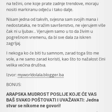
na težini, one koje prate zadnje trendove, moraju
nositi markiranu odjeću i tako dalje.
Nisam jedna od takvih, svjesna sam svojih mana i
nedostataka, ne tražim savršenstvo, ne vjerujem više
čak ni u ljubav… Vjerujem samo u to da živim u
pogrešnom vremenu, da bi sve dala za iskren
zagrljaj.
I nekoga ko će biti tu samnom, zarad toga što me
vole, a ne samo zarad koristi, kao što to nažalost čini
velika većina društva.
Izvor:
myworldolala.blogger.ba
BONUS:
ARAPSKA MUDROST POSLIJE KOJE ĆE VAS
BAŠ SVAKO POŠTOVATI I UVAŽAVATI: Jedna
stvar se nikome ne govori!