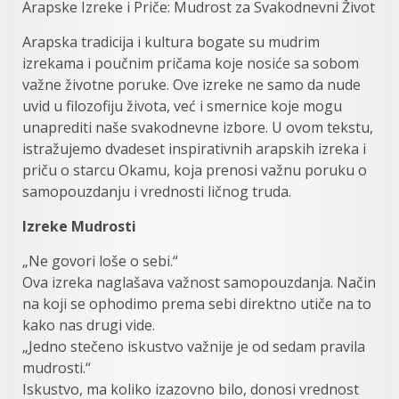
Arapske Izreke i Priče: Mudrost za Svakodnevni Život
Arapska tradicija i kultura bogate su mudrim
izrekama i poučnim pričama koje nosiće sa sobom
važne životne poruke. Ove izreke ne samo da nude
uvid u filozofiju života, već i smernice koje mogu
unaprediti naše svakodnevne izbore. U ovom tekstu,
istražujemo dvadeset inspirativnih arapskih izreka i
priču o starcu Okamu, koja prenosi važnu poruku o
samopouzdanju i vrednosti ličnog truda.
Izreke Mudrosti
„Ne govori loše o sebi.“
Ova izreka naglašava važnost samopouzdanja. Način
na koji se ophodimo prema sebi direktno utiče na to
kako nas drugi vide.
„Jedno stečeno iskustvo važnije je od sedam pravila
mudrosti.“
Iskustvo, ma koliko izazovno bilo, donosi vrednost