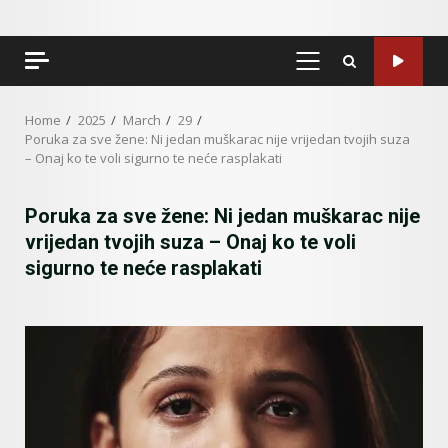
PRIMARY
MENU
Home
2025
March
29
Poruka za sve žene: Ni jedan muškarac nije vrijedan tvojih suza
– Onaj ko te voli sigurno te neće rasplakati
Poruka za sve žene: Ni jedan muškarac nije
vrijedan tvojih suza – Onaj ko te voli
sigurno te neće rasplakati