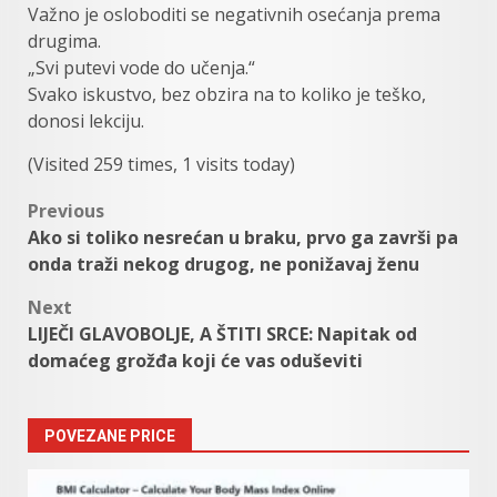
Važno je osloboditi se negativnih osećanja prema
drugima.
„Svi putevi vode do učenja.“
Svako iskustvo, bez obzira na to koliko je teško,
donosi lekciju.
(Visited 259 times, 1 visits today)
Post
Previous
Ako si toliko nesrećan u braku, prvo ga završi pa
navigation
onda traži nekog drugog, ne ponižavaj ženu
Next
LIJEČI GLAVOBOLJE, A ŠTITI SRCE: Napitak od
domaćeg grožđa koji će vas oduševiti
POVEZANE PRICE