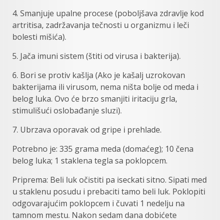
4. Smanjuje upalne procese (poboljšava zdravlje kod
artritisa, zadržavanja tečnosti u organizmu i leči
bolesti mišića).
5. Jača imuni sistem (štiti od virusa i bakterija).
6. Bori se protiv kašlja (Ako je kašalj uzrokovan
bakterijama ili virusom, nema ništa bolje od meda i
belog luka. Ovo će brzo smanjiti iritaciju grla,
stimulišući oslobađanje sluzi).
7. Ubrzava oporavak od gripe i prehlade.
Potrebno je: 335 grama meda (domaćeg); 10 čena
belog luka; 1 staklena tegla sa poklopcem.
Priprema: Beli luk očistiti pa iseckati sitno. Sipati med
u staklenu posudu i prebaciti tamo beli luk. Poklopiti
odgovarajućim poklopcem i čuvati 1 nedelju na
tamnom mestu. Nakon sedam dana dobićete