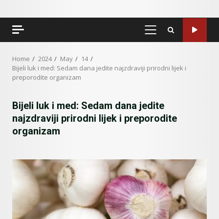
PRIMARY
MENU
Home
2024
May
14
Bijeli luk i med: Sedam dana jedite najzdraviji prirodni lijek i
preporodite organizam
Bijeli luk i med: Sedam dana jedite
najzdraviji prirodni lijek i preporodite
organizam