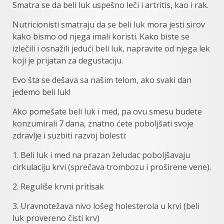
Smatra se da beli luk uspešno leči i artritis, kao i rak.
Nutricionisti smatraju da se beli luk mora jesti sirov
kako bismo od njega imali koristi. Kako biste se
izlečili i osnažili jedući beli luk, napravite od njega lek
koji je prijatan za degustaciju.
Evo šta se dešava sa našim telom, ako svaki dan
jedemo beli luk!
Ako pomešate beli luk i med, pa ovu smesu budete
konzumirali 7 dana, znatno ćete poboljšati svoje
zdravlje i suzbiti razvoj bolesti:
1. Beli luk i med na prazan želudac poboljšavaju
cirkulaciju krvi (sprečava trombozu i proširene vene).
2. Reguliše krvni pritisak
3. Uravnotežava nivo lošeg holesterola u krvi (beli
luk provereno čisti krv)