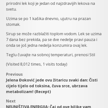
prirodni lek koji je jedan od najzdravijih lekova na
svetu.
Uzima se po 1 kašika dnevno, ujutru na prazan
stomak.
Sirup se može razblažiti toplom vodom. Lek se uzima
7 dana bez prekida, pa se dve nedelje pravi pauza i
onda se još jedna nedelja konzumira ovaj lek.
Teglu čuvajte na sobnoj temperaturi, prenosi Stil
(Visited 8,012 times, 1 visits today)
Post
Previous
Jelena Đoković jede ovu žitaricu svaki dan: Čisti
navigation
cijelo tijelo od toksina, čuva srce, ubrzava
metabolizam! (Recept)
Next
NEUNIŠTIVA ENERGIJA: Čaj od ove biljke vam