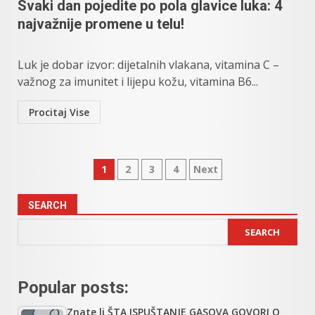
Svaki dan pojedite po pola glavice luka: 4
najvažnije promene u telu!
Luk je dobar izvor: dijetalnih vlakana, vitamina C –
važnog za imunitet i lijepu kožu, vitamina B6...
Procitaj Vise
Posts
1
2
3
4
Next
pagination
SEARCH
SEARCH
Popular posts:
Znate li ŠTA ISPUŠTANJE GASOVA GOVORI O