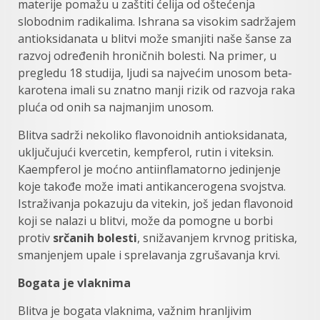
materije pomažu u zaštiti ćelija od oštećenja
slobodnim radikalima. Ishrana sa visokim sadržajem
antioksidanata u blitvi može smanjiti naše šanse za
razvoj određenih hroničnih bolesti. Na primer, u
pregledu 18 studija, ljudi sa najvećim unosom beta-
karotena imali su znatno manji rizik od razvoja raka
pluća od onih sa najmanjim unosom.
Blitva sadrži nekoliko flavonoidnih antioksidanata,
uključujući kvercetin, kempferol, rutin i viteksin.
Kaempferol je moćno antiinflamatorno jedinjenje
koje takođe može imati antikancerogena svojstva.
Istraživanja pokazuju da vitekin, još jedan flavonoid
koji se nalazi u blitvi, može da pomogne u borbi
protiv
srčanih bolesti
, snižavanjem krvnog pritiska,
smanjenjem upale i sprelavanja zgrušavanja krvi.
Bogata je vlaknima
Blitva je bogata vlaknima, važnim hranljivim