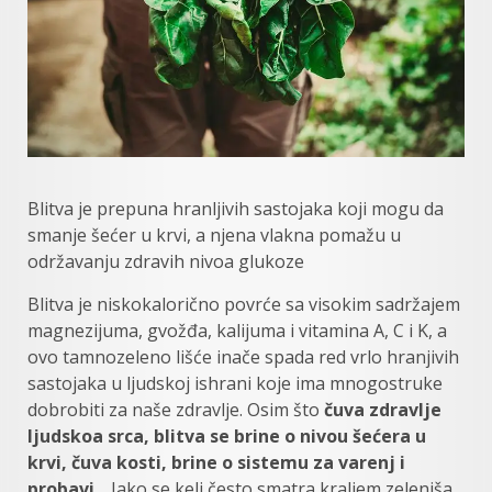
Blitva je prepuna hranljivih sastojaka koji mogu da
smanje šećer u krvi, a njena vlakna pomažu u
održavanju zdravih nivoa glukoze
Blitva je niskokalorično povrće sa visokim sadržajem
magnezijuma, gvožđa, kalijuma i vitamina A, C i K, a
ovo tamnozeleno lišće inače spada red vrlo hranjivih
sastojaka u ljudskoj ishrani koje ima mnogostruke
dobrobiti za naše zdravlje. Osim što
čuva zdravlje
ljudskoa srca, blitva se brine o nivou šećera u
krvi, čuva kosti, brine o sistemu za varenj i
probavi
… Iako se kelj često smatra kraljem zeleniša,