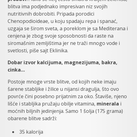
blitva ima podjednako impresivan niz svojih
nutritivnih dobrobiti. Pripada porodici
Chenopodioideae, u koju spadaju repa i spanać,
uzgaja se širom sveta, a poreklom je sa Mediterana i
cenjena je zbog svoje sposobnosti da raste na
siromašnim zemljištima jer ne traži mnogo vode i
svetlosti, piše sajt Eklinika.
Dobar izvor kalcijuma, magnezijuma, bakra,
cinka…
Postoje mnoge vrste blitve, od kojih neke imaju
šarene stabljike i žilice u nijansi dragulja, što ovo
povrće čini posebno prijatnim za oko. Štaviše, njeno
lišće i stabljika pružaju obilje vitamina,
minerala
i
moćnih biljnih jedinjenja. Samo 1 šolja (175 grama)
obarene blitve sadrži:
35 kalorija