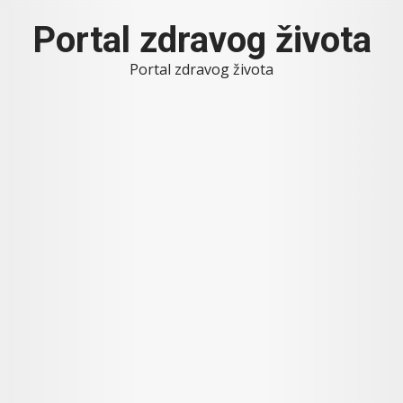
Skip
Portal zdravog života
to
content
Portal zdravog života