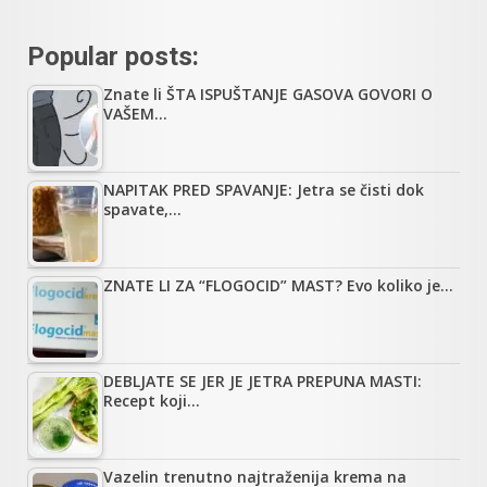
Popular posts:
Znate li ŠTA ISPUŠTANJE GASOVA GOVORI O
VAŠEM…
NAPITAK PRED SPAVANJE: Jetra se čisti dok
spavate,…
ZNATE LI ZA “FLOGOCID” MAST? Evo koliko je…
DEBLJATE SE JER JE JETRA PREPUNA MASTI:
Recept koji…
Vazelin trenutno najtraženija krema na