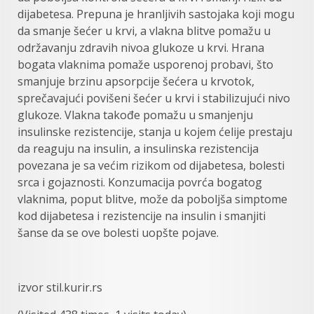
dijabetesa. Prepuna je hranljivih sastojaka koji mogu
da smanje šećer u krvi, a vlakna blitve pomažu u
održavanju zdravih nivoa glukoze u krvi. Hrana
bogata vlaknima pomaže usporenoj probavi, što
smanjuje brzinu apsorpcije šećera u krvotok,
sprečavajući povišeni šećer u krvi i stabilizujući nivo
glukoze. Vlakna takođe pomažu u smanjenju
insulinske rezistencije, stanja u kojem ćelije prestaju
da reaguju na insulin, a insulinska rezistencija
povezana je sa većim rizikom od dijabetesa, bolesti
srca i gojaznosti. Konzumacija povrća bogatog
vlaknima, poput blitve, može da poboljša simptome
kod dijabetesa i rezistencije na insulin i smanjiti
šanse da se ove bolesti uopšte pojave.
izvor stil.kurir.rs