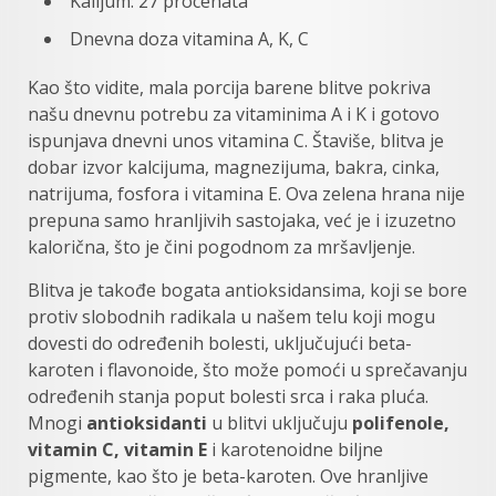
Kalijum: 27 procenata
Dnevna doza vitamina A, K, C
Kao što vidite, mala porcija barene blitve pokriva
našu dnevnu potrebu za vitaminima A i K i gotovo
ispunjava dnevni unos vitamina C. Štaviše, blitva je
dobar izvor kalcijuma, magnezijuma, bakra, cinka,
natrijuma, fosfora i vitamina E. Ova zelena hrana nije
prepuna samo hranljivih sastojaka, već je i izuzetno
kalorična, što je čini pogodnom za mršavljenje.
Blitva je takođe bogata antioksidansima, koji se bore
protiv slobodnih radikala u našem telu koji mogu
dovesti do određenih bolesti, uključujući beta-
karoten i flavonoide, što može pomoći u sprečavanju
određenih stanja poput bolesti srca i raka pluća.
Mnogi
antioksidanti
u blitvi uključuju
polifenole,
vitamin C, vitamin E
i karotenoidne biljne
pigmente, kao što je beta-karoten. Ove hranljive