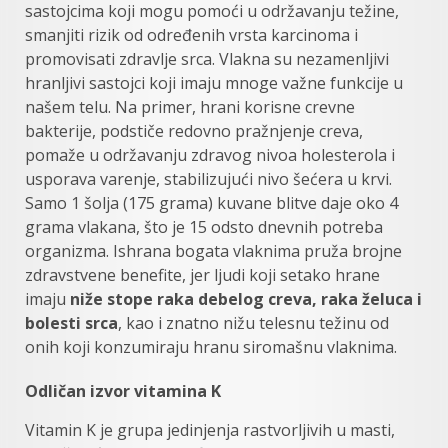
sastojcima koji mogu pomoći u održavanju težine,
smanjiti rizik od određenih vrsta karcinoma i
promovisati zdravlje srca. Vlakna su nezamenljivi
hranljivi sastojci koji imaju mnoge važne funkcije u
našem telu. Na primer, hrani korisne crevne
bakterije, podstiče redovno pražnjenje creva,
pomaže u održavanju zdravog nivoa holesterola i
usporava varenje, stabilizujući nivo šećera u krvi.
Samo 1 šolja (175 grama) kuvane blitve daje oko 4
grama vlakana, što je 15 odsto dnevnih potreba
organizma. Ishrana bogata vlaknima pruža brojne
zdravstvene benefite, jer ljudi koji setako hrane
imaju
niže stope raka debelog creva, raka želuca i
bolesti srca
, kao i znatno nižu telesnu težinu od
onih koji konzumiraju hranu siromašnu vlaknima.
Odličan izvor vitamina K
Vitamin K je grupa jedinjenja rastvorljivih u masti,