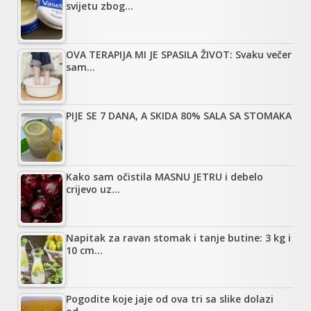
svijetu zbog…
OVA TERAPIJA MI JE SPASILA ŽIVOT: Svaku večer
sam…
PIJE SE 7 DANA, A SKIDA 80% SALA SA STOMAKA
Kako sam očistila MASNU JETRU i debelo
crijevo uz…
Napitak za ravan stomak i tanje butine: 3 kg i
10 cm…
Pogodite koje jaje od ova tri sa slike dolazi