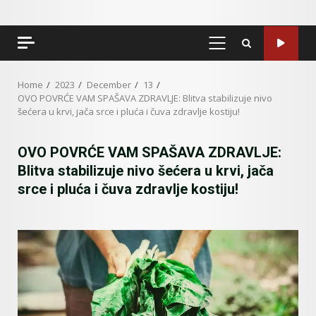
PRIMARY
MENU
Home
2023
December
13
OVO POVRĆE VAM SPAŠAVA ZDRAVLJE: Blitva stabilizuje nivo
šećera u krvi, jača srce i pluća i čuva zdravlje kostiju!
OVO POVRĆE VAM SPAŠAVA ZDRAVLJE:
Blitva stabilizuje nivo šećera u krvi, jača
srce i pluća i čuva zdravlje kostiju!