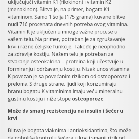
uključujući vitamin K1 (filokinon) i vitamin K2
(menakinon). Blitva je, na primer, bogata K1
vitaminom. Samo 1 šolja (175 grama) kuvane blitve
nudi 716 procenata dnevnih potreba ovog vitamina.
Vitamin K je uključen u mnoge važne procese u
vašem telu. Na primer, potreban je za zgrušavanje
krvi i razne ćelijske funkcije. Takođe je neophodno
za zdravlje kostiju. Našem telu je potreban za
stvaranje osteokalcina – proteina koji učestvuje u
formiranju i održavanju kostiju. Nizak unos vitamina
K povezan je sa povećanim rizikom od osteoporoze i
preloma. S druge strane, ljudi koji konzumiraju
hranu bogatu K vitaminima imaju veću mineralnu
gustinu kostiju i niže stope
osteoporoze
.
Može da smanj rezistenciju na insulin i šećer u
krvi
Blitva je bogata vlaknima i antioksidantima, što može
da poboljša kontrolu šećera u krvi i smanji rizik od