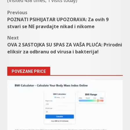
(Visited 438 times, 1 visits today)
Post
Previous
POZNATI PSIHIJATAR UPOZORAVA: Za ovih 9
navigation
stvari se NE pravdajte nikad i nikome
Next
OVA 2 SASTOJKA SU SPAS ZA VAŠA PLUĆA: Prirodni
eliksir za odbranu od virusa i bakterija!
POVEZANE PRICE