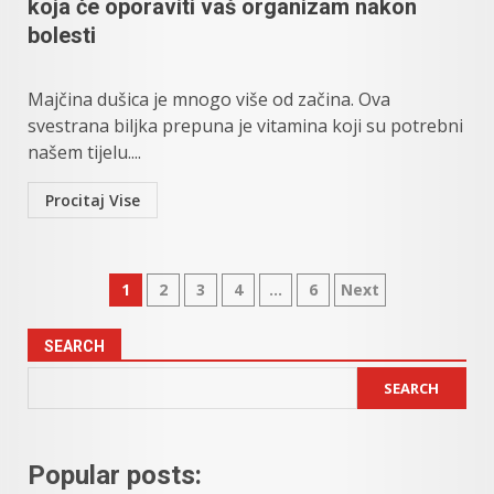
koja će oporaviti vaš organizam nakon
bolesti
Majčina dušica je mnogo više od začina. Ova
svestrana biljka prepuna je vitamina koji su potrebni
našem tijelu....
Procitaj Vise
Posts
1
2
3
4
…
6
Next
pagination
SEARCH
SEARCH
Popular posts: