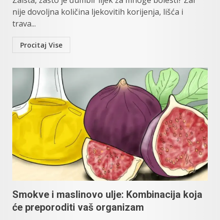
Zaista, zašto je đumbir lijek za mnoge bolesti? Zar
nije dovoljna količina ljekovitih korijenja, lišća i
trava...
Procitaj Vise
Smokve i maslinovo ulje: Kombinacija koja
će preporoditi vaš organizam