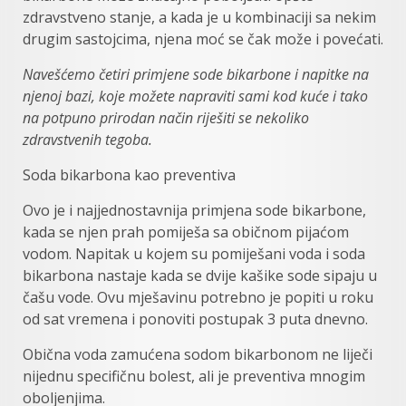
zdravstveno stanje, a kada je u kombinaciji sa nekim
drugim sastojcima, njena moć se čak može i povećati.
Navešćemo četiri primjene sode bikarbone i napitke na
njenoj bazi, koje možete napraviti sami kod kuće i tako
na potpuno prirodan način riješiti se nekoliko
zdravstvenih tegoba.
Soda bikarbona kao preventiva
Ovo je i najjednostavnija primjena sode bikarbone,
kada se njen prah pomiješa sa običnom pijaćom
vodom. Napitak u kojem su pomiješani voda i soda
bikarbona nastaje kada se dvije kašike sode sipaju u
čašu vode. Ovu mješavinu potrebno je popiti u roku
od sat vremena i ponoviti postupak 3 puta dnevno.
Obična voda zamućena sodom bikarbonom ne liječi
nijednu specifičnu bolest, ali je preventiva mnogim
oboljenjima.