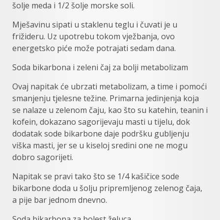
šolje meda i 1/2 šolje morske soli.
Mješavinu sipati u staklenu teglu i čuvati je u
frižideru. Uz upotrebu tokom vježbanja, ovo
energetsko piće može potrajati sedam dana.
Soda bikarbona i zeleni čaj za bolji metabolizam
Ovaj napitak će ubrzati metabolizam, a time i pomoći
smanjenju tjelesne težine. Primarna jedinjenja koja
se nalaze u zelenom čaju, kao što su katehin, teanin i
kofein, dokazano sagorijevaju masti u tijelu, dok
dodatak sode bikarbone daje podršku gubljenju
viška masti, jer se u kiseloj sredini one ne mogu
dobro sagorijeti.
Napitak se pravi tako što se 1/4 kašičice sode
bikarbone doda u šolju pripremljenog zelenog čaja,
a pije bar jednom dnevno.
Soda bikarbona za bolest želuca