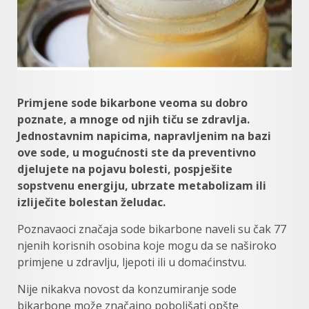
Primjene sode bikarbone veoma su dobro
poznate, a mnoge od njih tiču se zdravlja.
Jednostavnim napicima, napravljenim na bazi
ove sode, u mogućnosti ste da preventivno
djelujete na pojavu bolesti, pospješite
sopstvenu energiju, ubrzate metabolizam ili
izliječite bolestan želudac.
Poznavaoci značaja sode bikarbone naveli su čak 77
njenih korisnih osobina koje mogu da se naširoko
primjene u zdravlju, ljepoti ili u domaćinstvu.
Nije nikakva novost da konzumiranje sode
bikarbone može značajno poboljšati opšte