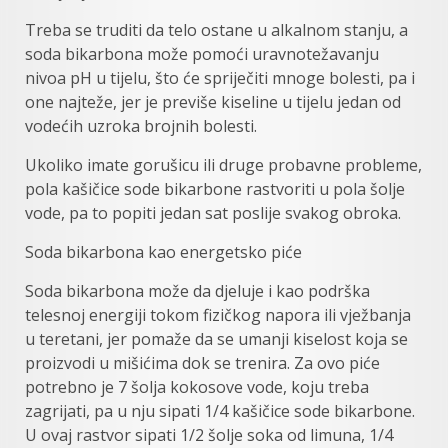
Treba se truditi da telo ostane u alkalnom stanju, a
soda bikarbona može pomoći uravnotežavanju
nivoa pH u tijelu, što će spriječiti mnoge bolesti, pa i
one najteže, jer je previše kiseline u tijelu jedan od
vodećih uzroka brojnih bolesti.
Ukoliko imate gorušicu ili druge probavne probleme,
pola kašičice sode bikarbone rastvoriti u pola šolje
vode, pa to popiti jedan sat poslije svakog obroka.
Soda bikarbona kao energetsko piće
Soda bikarbona može da djeluje i kao podrška
telesnoj energiji tokom fizičkog napora ili vježbanja
u teretani, jer pomaže da se umanji kiselost koja se
proizvodi u mišićima dok se trenira. Za ovo piće
potrebno je 7 šolja kokosove vode, koju treba
zagrijati, pa u nju sipati 1/4 kašičice sode bikarbone.
U ovaj rastvor sipati 1/2 šolje soka od limuna, 1/4