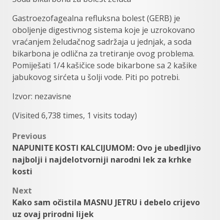
Gastroezofagealna refluksna bolest (GERB) je
oboljenje digestivnog sistema koje je uzrokovano
vraćanjem želudačnog sadržaja u jednjak, a soda
bikarbona je odlična za tretiranje ovog problema.
Pomiješati 1/4 kašičice sode bikarbone sa 2 kašike
jabukovog sirćeta u šolji vode. Piti po potrebi.
Izvor: nezavisne
(Visited 6,738 times, 1 visits today)
Post
Previous
NAPUNITE KOSTI KALCIJUMOM: Ovo je ubedljivo
navigation
najbolji i najdelotvorniji narodni lek za krhke
kosti
Next
Kako sam očistila MASNU JETRU i debelo crijevo
uz ovaj prirodni lijek