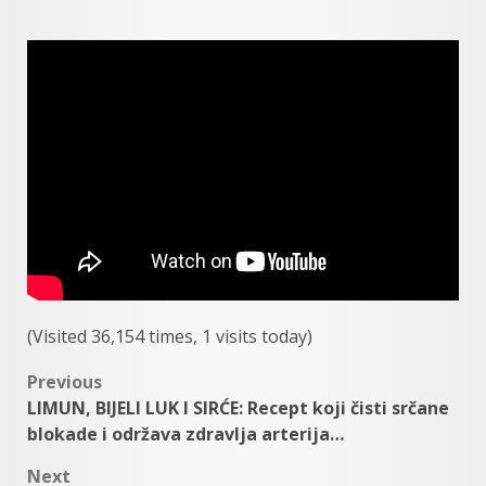
(Visited 36,154 times, 1 visits today)
Post
Previous
LIMUN, BIJELI LUK I SIRĆE: Recept koji čisti srčane
navigation
blokade i održava zdravlja arterija…
Next