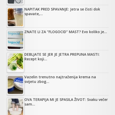
NAPITAK PRED SPAVANJE: Jetra se čisti dok
spavate,…
ZNATE LI ZA “FLOGOCID” MAST? Evo koliko je…
DEBLJATE SE JER JE JETRA PREPUNA MASTI:
Recept koji…
Vazelin trenutno najtraženija krema na
svijetu zbog…
OVA TERAPIJA MI JE SPASILA ŽIVOT: Svaku večer
sam…