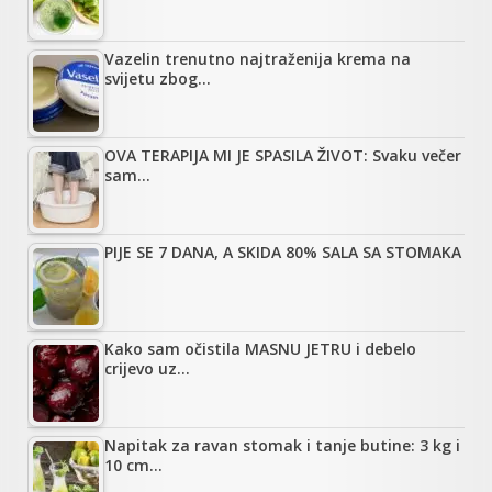
Vazelin trenutno najtraženija krema na
svijetu zbog…
OVA TERAPIJA MI JE SPASILA ŽIVOT: Svaku večer
sam…
PIJE SE 7 DANA, A SKIDA 80% SALA SA STOMAKA
Kako sam očistila MASNU JETRU i debelo
crijevo uz…
Napitak za ravan stomak i tanje butine: 3 kg i
10 cm…