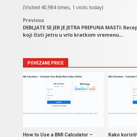
(Visited 40,984 times, 1 visits today)
Post
Previous
DEBLJATE SE JER JE JETRA PREPUNA MASTI: Rece
navigation
koji čisti jetru u vrlo kratkom vremenu…
POVEZANE PRICE
How to Use a BMI Calculator –
Kako koristi