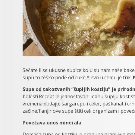
Sećate li se ukusne supice koju su nam naše bake 
supu to teško pođe od ruke.A evo u čemu je trik:
N
Supa od takozvanih “šupljih kostiju” je prirodn
bolesti.Recept je jednostavan: Jednu šuplju kost s
vremena dodajte šargarepu i celer, paškanat i crn
začine.Tanjir ove supe štiti celi organizam i poveć
Povećava unоs minеrаlа
Dоmаća supа od kostiju је prеpunа hrаnlјivih mаt