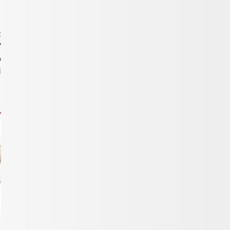
t
”
o
i