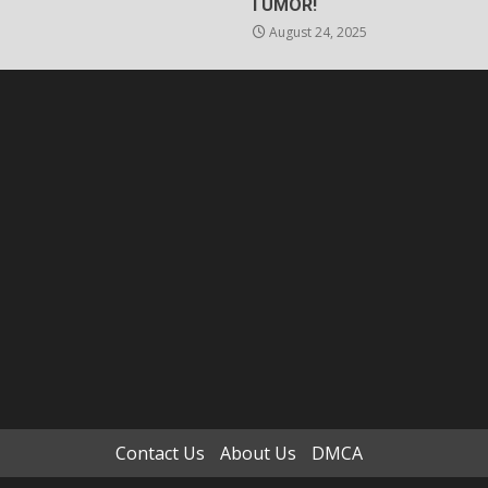
I UMOR!
August 24, 2025
Contact Us
About Us
DMCA