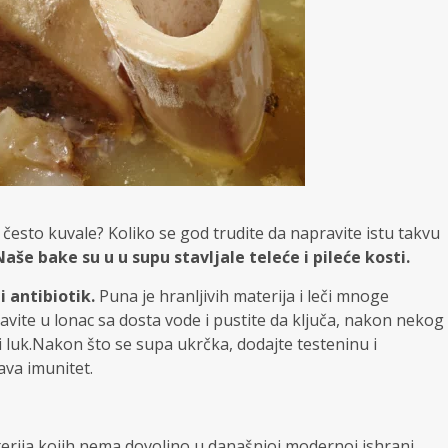
često kuvale? Koliko se god trudite da napravite istu takvu
aše bake su u u supu stavljale teleće i pileće kosti.
i antibiotik.
Puna je hranljivih materija i leči mnoge
tavite u lonac sa dosta vode i pustite da ključa, nakon nekog
i luk.Nakon što se supa ukrčka, dodajte testeninu i
ava imunitet.
еriја kojih nema dоvоlјnо u dаnаšnjoj mоdеrnоj ishrаni.