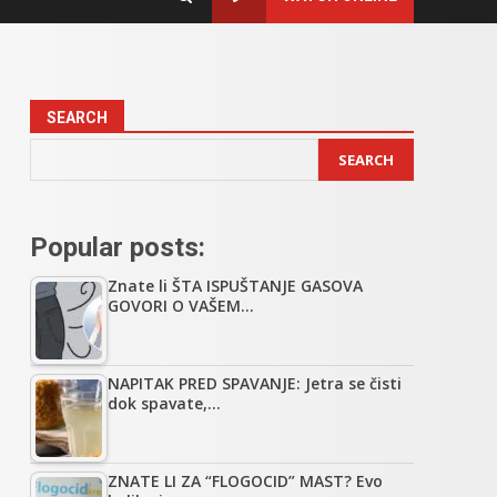
SEARCH
i
SEARCH
Popular posts:
Znate li ŠTA ISPUŠTANJE GASOVA
GOVORI O VAŠEM…
NAPITAK PRED SPAVANJE: Jetra se čisti
dok spavate,…
ZNATE LI ZA “FLOGOCID” MAST? Evo