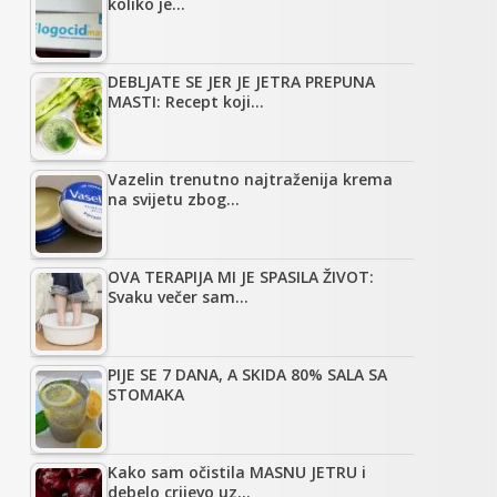
koliko je…
DEBLJATE SE JER JE JETRA PREPUNA
MASTI: Recept koji…
Vazelin trenutno najtraženija krema
na svijetu zbog…
OVA TERAPIJA MI JE SPASILA ŽIVOT:
Svaku večer sam…
PIJE SE 7 DANA, A SKIDA 80% SALA SA
STOMAKA
Kako sam očistila MASNU JETRU i
debelo crijevo uz…