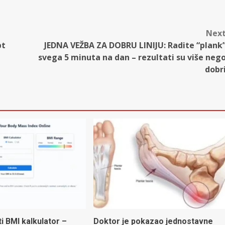
Nex
pt
JEDNA VEŽBA ZA DOBRU LINIJU: Radite “plank
svega 5 minuta na dan – rezultati su više neg
dobr
ti BMI kalkulator –
Doktor je pokazao jednostavne