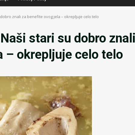
dobro znali za benefite ovog jela – okrepljuje celo telo
ši stari su dobro znal
 – okrepljuje celo telo