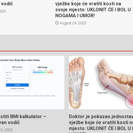
 vodič
vježbe koje će vratiti kosti na
svoje mjesto: UKLONIT ĆE I BOL U
2025
NOGAMA I UMOR!
August 24, 2025
stiti BMI kalkulator –
Doktor je pokazao jednosta
van vodič
vježbe koje će vratiti kosti 
mjesto: UKLONIT ĆE I BOL 
5, 2025