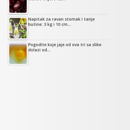
Napitak za ravan stomak i tanje
butine: 3 kg i 10 cm…
.
Pogodite koje jaje od ova tri sa slike
dolazi od…