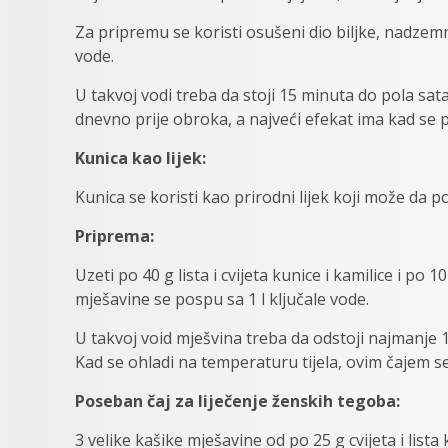
Za pripremu se koristi osušeni dio biljke, nadzemn
vode.
U takvoj vodi treba da stoji 15 minuta do pola sata 
dnevno prije obroka, a najveći efekat ima kad se p
Kunica kao lijek:
Kunica se koristi kao prirodni lijek koji može da 
Priprema:
Uzeti po 40 g lista i cvijeta kunice i kamilice i po 1
mješavine se pospu sa 1 l ključale vode.
U takvoj void mješvina treba da odstoji najmanje 1
Kad se ohladi na temperaturu tijela, ovim čajem se
Poseban čaj za liječenje ženskih tegoba:
3 velike kašike mješavine od po 25 g cvijeta i lista 