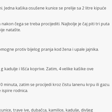
i. Jedna kašika osušene kunice se prelije sa 2 litre kipuće
nakon čega se treba procijediti. Najbolje je čaj piti tri puta
ije natašte.
pomogne protiv bijelog pranja kod žena i upale jajnika.
0 g kadulje i lišća koprive. Zatim, 4 velike kašike ove
0 minuta, zatim se procijedi kroz čistu lanenu krpu ili gazu.
 ispire rodnica.
kunice, trave ive, dubačca, kamilice, kadulje, divljeg