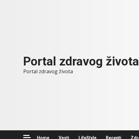
Skip
to
content
Portal zdravog života
Portal zdravog života
Home
Vesti
LifeStyle
Recepti
Zdr