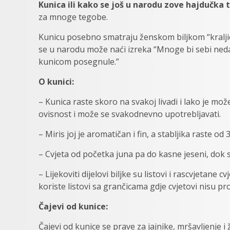
Kunica ili kako se još u narodu zove hajdučka t
za mnoge tegobe.
Kunicu posebno smatraju ženskom biljkom “kralj
se u narodu može naći izreka “Mnoge bi sebi neda
kunicom posegnule.”
O kunici:
– Kunica raste skoro na svakoj livadi i lako je mo
ovisnost i može se svakodnevno upotrebljavati.
– Miris joj je aromatičan i fin, a stabljika raste od
– Cvjeta od početka juna pa do kasne jeseni, dok 
– Lijekoviti dijelovi biljke su listovi i rascvjetane c
koriste listovi sa grančicama gdje cvjetovi nisu pro
Čajevi od kunice:
Čajevi od kunice se prave za jajnike, mršavljenje i 