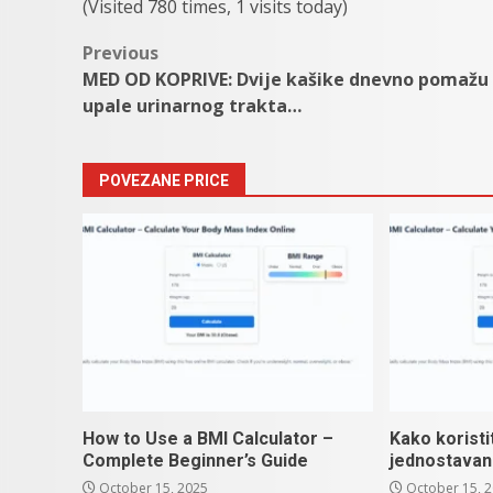
(Visited 780 times, 1 visits today)
Post
Previous
MED OD KOPRIVE: Dvije kašike dnevno pomažu
navigation
upale urinarnog trakta…
POVEZANE PRICE
How to Use a BMI Calculator –
Kako koristi
Complete Beginner’s Guide
jednostavan
October 15, 2025
October 15, 