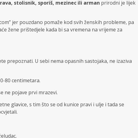
rava, stolisnik, sporiš, mezinec ili arman
prirodni je lijek
icom” jer pouzdano pomaže kod svih ženskih probleme, pa
će žene prištedjele kada bi sa vremena na vrijeme za
žete prepoznati. U sebi nema opasnih sastojaka, ne izaziva
 30-80 centimetara.
se ne pojave prvi mrazevi.
vjetne glavice, s tim što se od kunice pravi i ulje i tada se
cvjetali.
želudac.