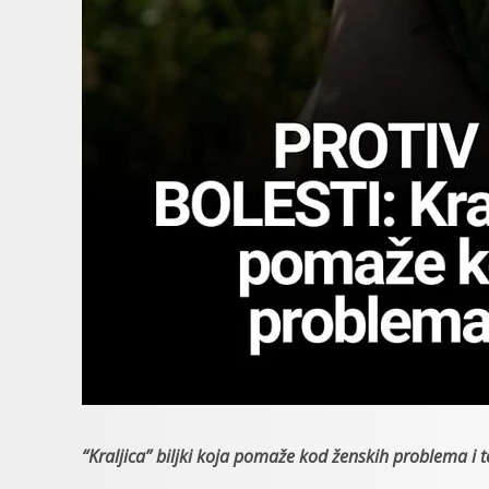
“Kraljica” biljki koja pomaže kod ženskih problema i