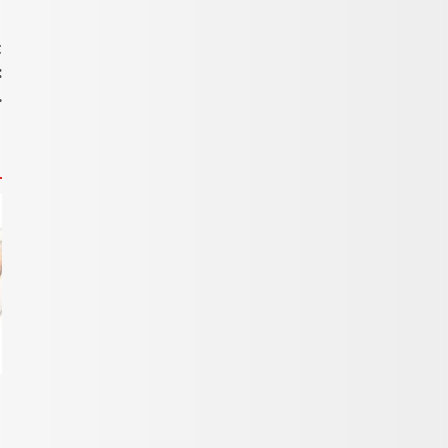
t
:
…