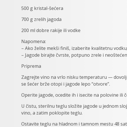
500 g kristal-šećera
700 g zrelih jagoda
200 ml dobre rakije ili vodke
Napomena:
– Ako želite mekši finiš, izaberite kvalitetnu vodk
– Jagode birajte čvrste, potpuno zrele i neoštećen
Priprema
Zagrejte vino na vrlo nisku temperaturu — dovoljno
se šećer brže otopi i jagode lepo “otvore”.
Operite jagode, ocedite ih i isecite na polovine ili č
U čistu, sterilnu teglu složite jagode u jednom sloj
vino, a zatim poklopite teglu.
Ostavite teglu na hladnom i tamnom mestu 48 sati