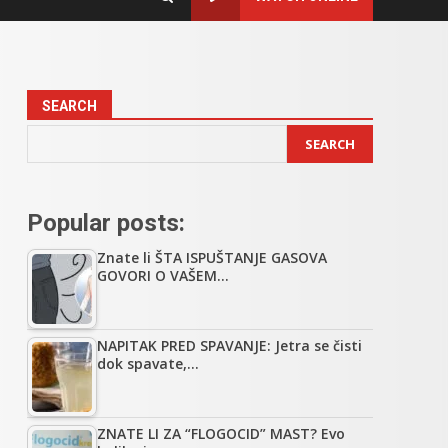
SEARCH
SEARCH
Popular posts:
Znate li ŠTA ISPUŠTANJE GASOVA
GOVORI O VAŠEM…
NAPITAK PRED SPAVANJE: Jetra se čisti
dok spavate,…
ZNATE LI ZA “FLOGOCID” MAST? Evo