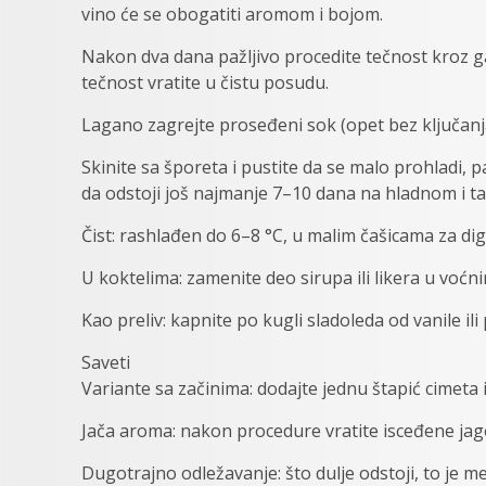
vino će se obogatiti aromom i bojom.
Nakon dva dana pažljivo procedite tečnost kroz gazu
tečnost vratite u čistu posudu.
Lagano zagrejte proseđeni sok (opet bez ključanja
Skinite sa šporeta i pustite da se malo prohladi, p
da odstoji još najmanje 7–10 dana na hladnom i 
Čist: rashlađen do 6–8 °C, u malim čašicama za dig
U koktelima: zamenite deo sirupa ili likera u voćn
Kao preliv: kapnite po kugli sladoleda od vanile i
Saveti
Variantе sa začinima: dodajte jednu štapić cimeta 
Jača aroma: nakon procedurе vratite isceđene jag
Dugotrajno odležavanje: što dulje odstoji, to je m