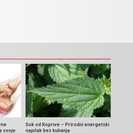
vne
Sok od Koprive – Prirodni energetski
na svoje
napitak bez kuhanja