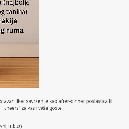
stavan liker savršen je kao after-dinner poslastica ili
 “cheers” za vas i vaše goste!
vniji ukus)