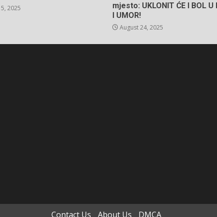
mjesto: UKLONIT ĆE I BOL 
5, 2025
I UMOR!
August 24, 2025
Contact Us
About Us
DMCA