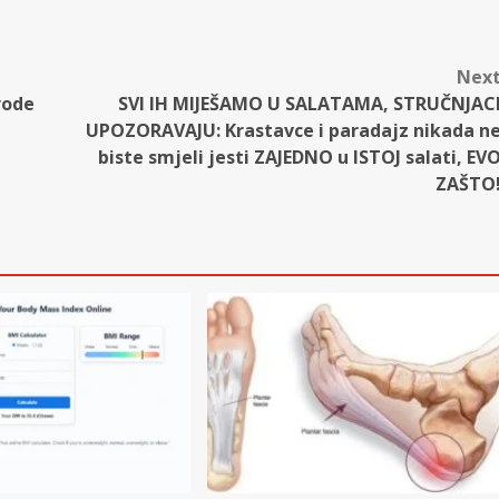
Nex
rode
SVI IH MIJEŠAMO U SALATAMA, STRUČNJAC
UPOZORAVAJU: Krastavce i paradajz nikada n
biste smjeli jesti ZAJEDNO u ISTOJ salati, EV
ZAŠTO