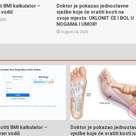
ti BMI kalkulator –
Doktor je pokazao jednostavne
 vodič
vježbe koje će vratiti kosti na
svoje mjesto: UKLONIT ĆE I BOL U
2025
NOGAMA I UMOR!
August 24, 2025
stiti BMI kalkulator –
Doktor je pokazao jednosta
van vodič
vježbe koje će vratiti kosti 