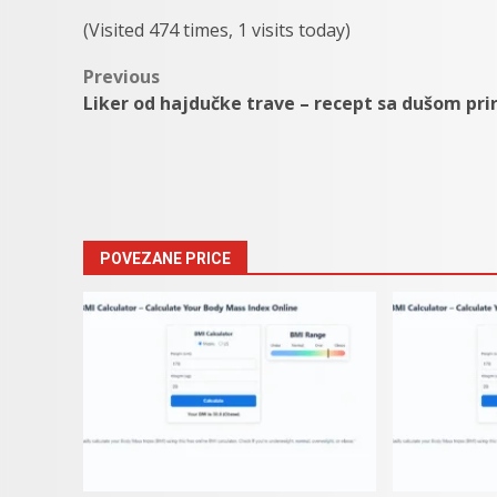
(Visited 474 times, 1 visits today)
Post
Previous
Liker od hajdučke trave – recept sa dušom pri
navigation
POVEZANE PRICE