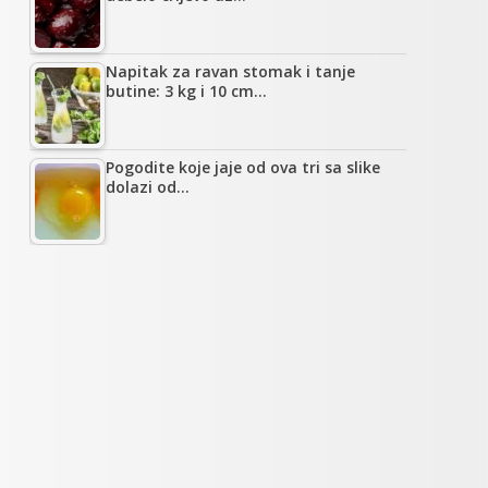
Napitak za ravan stomak i tanje
butine: 3 kg i 10 cm…
Pogodite koje jaje od ova tri sa slike
dolazi od…