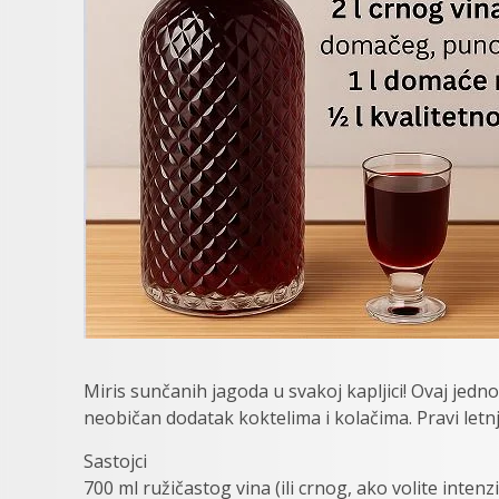
Miris sunčanih jagoda u svakoj kapljici! Ovaj jedno
neobičan dodatak koktelima i kolačima. Pravi letnji
Sastojci
700 ml ružičastog vina (ili crnog, ako volite intenzi