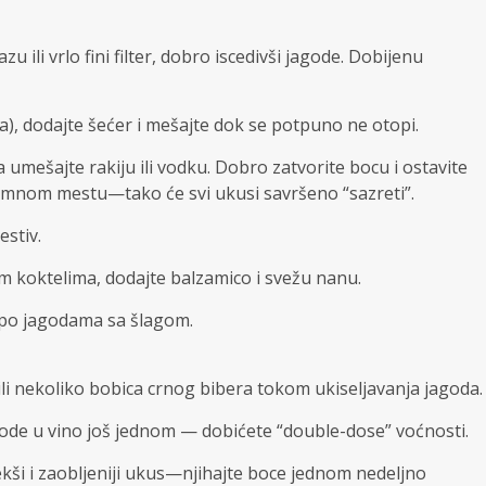
 ili vrlo fini filter, dobro iscedivši jagode. Dobijenu
), dodajte šećer i mešajte dok se potpuno ne otopi.
a umešajte rakiju ili vodku. Dobro zatvorite bocu i ostavite
tamnom mestu—tako će svi ukusi savršeno “sazreti”.
estiv.
im koktelima, dodajte balzamico i svežu nanu.
li po jagodama sa šlagom.
ili nekoliko bobica crnog bibera tokom ukiseljavanja jagoda.
ode u vino još jednom — dobićete “double-dose” voćnosti.
ekši i zaobljeniji ukus—njihajte boce jednom nedeljno