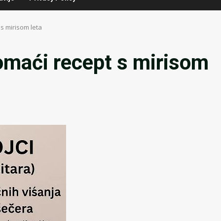
s mirisom leta
omaći recept s mirisom