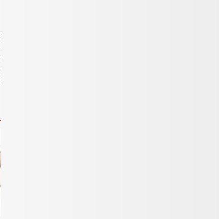
t
I
e
O
!