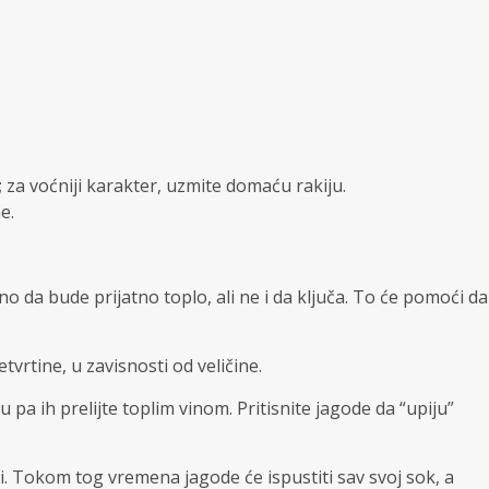
u; za voćniji karakter, uzmite domaću rakiju.
e.
 da bude prijatno toplo, ali ne i da ključa. To će pomoći da
etvrtine, u zavisnosti od veličine.
u pa ih prelijte toplim vinom. Pritisnite jagode da “upiju”
. Tokom tog vremena jagode će ispustiti sav svoj sok, a