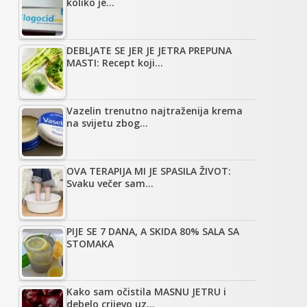
koliko je…
DEBLJATE SE JER JE JETRA PREPUNA
MASTI: Recept koji…
Vazelin trenutno najtraženija krema
na svijetu zbog…
OVA TERAPIJA MI JE SPASILA ŽIVOT:
Svaku večer sam…
PIJE SE 7 DANA, A SKIDA 80% SALA SA
STOMAKA
Kako sam očistila MASNU JETRU i
debelo crijevo uz…