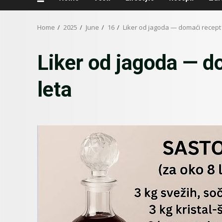
Home
2025
June
16
Liker od jagoda — domaći recept 
Liker od jagoda — d
leta