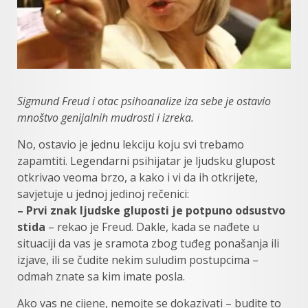
Sigmund Freud i otac psihoanalize iza sebe je ostavio
mnoštvo genijalnih mudrosti i izreka.
No, ostavio je jednu lekciju koju svi trebamo
zapamtiti. Legendarni psihijatar je ljudsku glupost
otkrivao veoma brzo, a kako i vi da ih otkrijete,
savjetuje u jednoj jedinoj rečenici:
– Prvi znak ljudske gluposti je potpuno odsustvo
stida
– rekao je Freud. Dakle, kada se nađete u
situaciji da vas je sramota zbog tuđeg ponašanja ili
izjave, ili se čudite nekim suludim postupcima –
odmah znate sa kim imate posla.
Ako vas ne cijene, nemojte se dokazivati – budite to