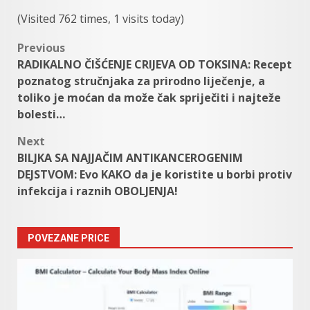
(Visited 762 times, 1 visits today)
Post
Previous
RADIKALNO ČIŠĆENJE CRIJEVA OD TOKSINA: Recept
navigation
poznatog stručnjaka za prirodno liječenje, a
toliko je moćan da može čak spriječiti i najteže
bolesti…
Next
BILJKA SA NAJJAČIM ANTIKANCEROGENIM
DEJSTVOM: Evo KAKO da je koristite u borbi protiv
infekcija i raznih OBOLJENJA!
POVEZANE PRICE