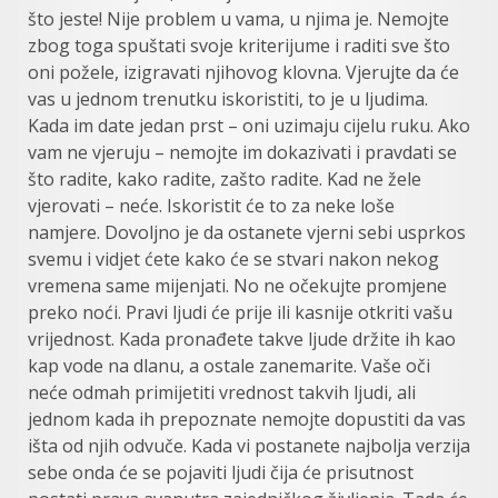
što jeste! Nije problem u vama, u njima je. Nemojte
zbog toga spuštati svoje kriterijume i raditi sve što
oni požele, izigravati njihovog klovna. Vjerujte da će
vas u jednom trenutku iskoristiti, to je u ljudima.
Kada im date jedan prst – oni uzimaju cijelu ruku. Ako
vam ne vjeruju – nemojte im dokazivati i pravdati se
što radite, kako radite, zašto radite. Kad ne žele
vjerovati – neće. Iskoristit će to za neke loše
namjere. Dovoljno je da ostanete vjerni sebi usprkos
svemu i vidjet ćete kako će se stvari nakon nekog
vremena same mijenjati. No ne očekujte promjene
preko noći. Pravi ljudi će prije ili kasnije otkriti vašu
vrijednost. Kada pronađete takve ljude držite ih kao
kap vode na dlanu, a ostale zanemarite. Vaše oči
neće odmah primijetiti vrednost takvih ljudi, ali
jednom kada ih prepoznate nemojte dopustiti da vas
išta od njih odvuče. Kada vi postanete najbolja verzija
sebe onda će se pojaviti ljudi čija će prisutnost