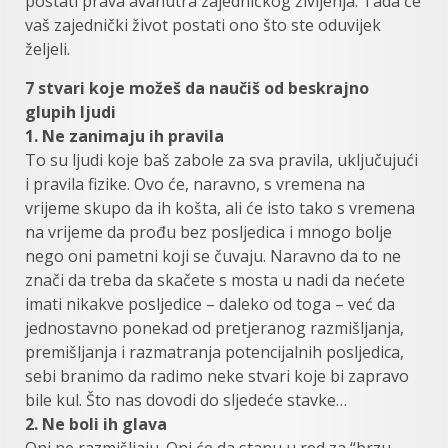
postati prava avanutra zajedničkog življenja. Tada će
vaš zajednički život postati ono što ste oduvijek
željeli.
7 stvari koje možeš da naučiš od beskrajno
glupih ljudi
1. Ne zanimaju ih pravila
To su ljudi koje baš zabole za sva pravila, uključujući
i pravila fizike. Ovo će, naravno, s vremena na
vrijeme skupo da ih košta, ali će isto tako s vremena
na vrijeme da prođu bez posljedica i mnogo bolje
nego oni pametni koji se čuvaju. Naravno da to ne
znači da treba da skačete s mosta u nadi da nećete
imati nikakve posljedice – daleko od toga – već da
jednostavno ponekad od pretjeranog razmišljanja,
premišljanja i razmatranja potencijalnih posljedica,
sebi branimo da radimo neke stvari koje bi zapravo
bile kul. Što nas dovodi do sljedeće stavke…
2. Ne boli ih glava
Oni ne razmišljaju. Oni će da stanu u red za “brzu