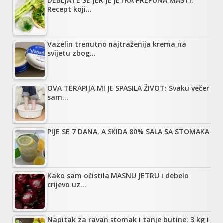
DEBLJATE SE JER JE JETRA PREPUNA MASTI:
Recept koji…
Vazelin trenutno najtraženija krema na
svijetu zbog…
OVA TERAPIJA MI JE SPASILA ŽIVOT: Svaku večer
sam…
PIJE SE 7 DANA, A SKIDA 80% SALA SA STOMAKA
Kako sam očistila MASNU JETRU i debelo
crijevo uz…
Napitak za ravan stomak i tanje butine: 3 kg i