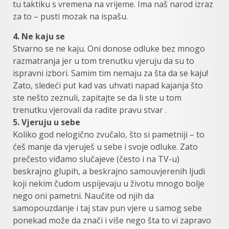
tu taktiku s vremena na vrijeme. Ima naš narod izraz
za to – pusti mozak na ispašu.
4. Ne kaju se
Stvarno se ne kaju. Oni donose odluke bez mnogo
razmatranja jer u tom trenutku vjeruju da su to
ispravni izbori. Samim tim nemaju za šta da se kaju!
Zato, sledeći put kad vas uhvati napad kajanja što
ste nešto zeznuli, zapitajte se da li ste u tom
trenutku vjerovali da radite pravu stvar .
5. Vjeruju u sebe
Koliko god nelogično zvučalo, što si pametniji – to
ćeš manje da vjeruješ u sebe i svoje odluke. Zato
prečesto viđamo slučajeve (često i na TV-u)
beskrajno glupih, a beskrajno samouvjerenih ljudi
koji nekim čudom uspijevaju u životu mnogo bolje
nego oni pametni. Naučite od njih da
samopouzdanje i taj stav pun vjere u samog sebe
ponekad može da znači i više nego šta to vi zapravo