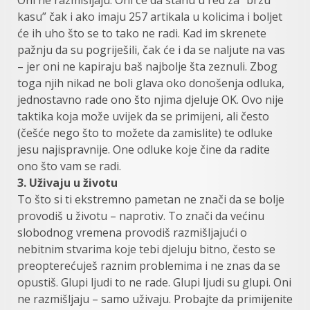
kasu” čak i ako imaju 257 artikala u kolicima i boljet
će ih uho što se to tako ne radi. Kad im skrenete
pažnju da su pogriješili, čak će i da se naljute na vas
– jer oni ne kapiraju baš najbolje šta zeznuli. Zbog
toga njih nikad ne boli glava oko donošenja odluka,
jednostavno rade ono što njima djeluje OK. Ovo nije
taktika koja može uvijek da se primijeni, ali često
(češće nego što to možete da zamislite) te odluke
jesu najispravnije. One odluke koje čine da radite
ono što vam se radi.
3. Uživaju u životu
To što si ti ekstremno pametan ne znači da se bolje
provodiš u životu – naprotiv. To znači da većinu
slobodnog vremena provodiš razmišljajući o
nebitnim stvarima koje tebi djeluju bitno, često se
preopterećuješ raznim problemima i ne znas da se
opustiš. Glupi ljudi to ne rade. Glupi ljudi su glupi. Oni
ne razmišljaju – samo uživaju. Probajte da primijenite