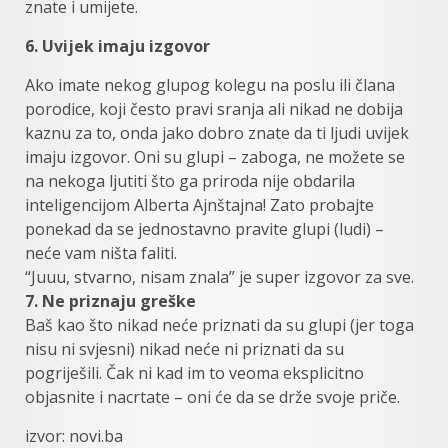
znate i umijete.
6. Uvijek imaju izgovor
Ako imate nekog glupog kolegu na poslu ili člana
porodice, koji često pravi sranja ali nikad ne dobija
kaznu za to, onda jako dobro znate da ti ljudi uvijek
imaju izgovor. Oni su glupi – zaboga, ne možete se
na nekoga ljutiti što ga priroda nije obdarila
inteligencijom Alberta Ajnštajna! Zato probajte
ponekad da se jednostavno pravite glupi (ludi) –
neće vam ništa faliti.
“Juuu, stvarno, nisam znala” je super izgovor za sve.
7. Ne priznaju greške
Baš kao što nikad neće priznati da su glupi (jer toga
nisu ni svjesni) nikad neće ni priznati da su
pogriješili. Čak ni kad im to veoma eksplicitno
objasnite i nacrtate – oni će da se drže svoje priče.
izvor: novi.ba