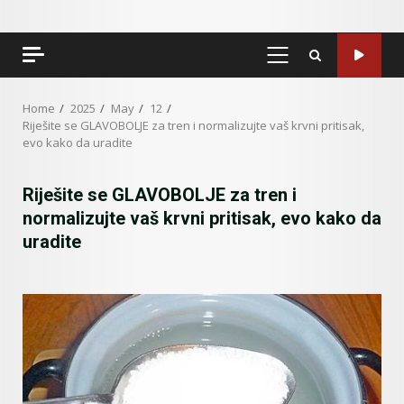
PRIMARY
MENU
Home
2025
May
12
Riješite se GLAVOBOLJE za tren i normalizujte vaš krvni pritisak,
evo kako da uradite
Riješite se GLAVOBOLJE za tren i
normalizujte vaš krvni pritisak, evo kako da
uradite