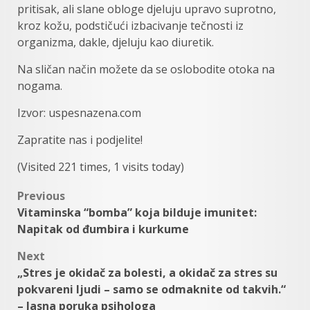
pritisak, ali slane obloge djeluju upravo suprotno,
kroz kožu, podstičući izbacivanje tečnosti iz
organizma, dakle, djeluju kao diuretik.
Na sličan način možete da se oslobodite otoka na
nogama.
Izvor: uspesnazena.com
Zapratite nas i podjelite!
(Visited 221 times, 1 visits today)
Post
Previous
Vitaminska “bomba” koja bilduje imunitet:
navigation
Napitak od đumbira i kurkume
Next
„Stres je okidač za bolesti, a okidač za stres su
pokvareni ljudi – samo se odmaknite od takvih.“
– Jasna poruka psihologa