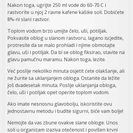
Nakon toga, ugrijte 250 ml vode do 60-70 C i
rastvorite u njoj 2 ravne kafene kašike soli. Dobićete
8%-ni slani rastvor.
Toplom vodom brzo umijte čelo, uši, potiljak.
Pokvasite oblog u slanom rastvoru, lagano iscjedite,
protresite da se malo prohladi i njime obmotajte
glavu, uši i potiljak. Da bi se oblog fiksirao, stavite na
glavu pamučnu maramu. Nakon toga, lezite.
Već poslije nekoliko minuta osjetit ćete olakšanje, ali
ne žurite sa uklanjanjem obloga. Ostanite da ležite
još dvadesetak minuta. Poslije uklanjanja obloga,
čelo, uši i potiljak opet operite toplom vodom.
Ako imate nesnosnu glavobolju, iskoristite ovu
jednostavnu metodu i budite sigurni, biće vam bolje!
Nemojte da vas zbune ovakve slane obloge. Unos
soli u organizam izaziva otečenost i povišen krvni