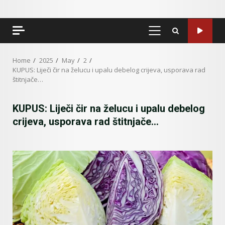
PRIMARY
MENU
Home
2025
May
2
KUPUS: Liječi čir na želucu i upalu debelog crijeva, usporava rad
štitnjače…
KUPUS: Liječi čir na želucu i upalu debelog
crijeva, usporava rad štitnjače…