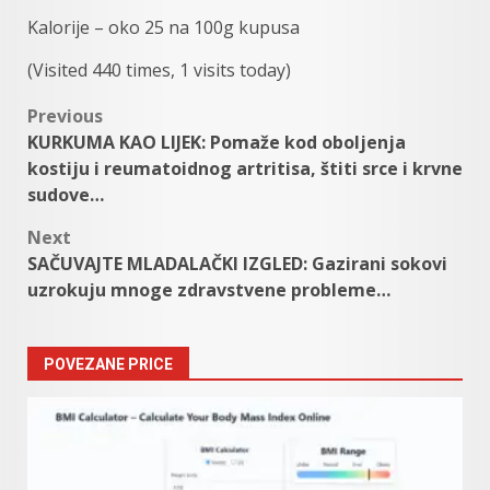
Kalorije – oko 25 na 100g kupusa
(Visited 440 times, 1 visits today)
Post
Previous
KURKUMA KAO LIJEK: Pomaže kod oboljenja
navigation
kostiju i reumatoidnog artritisa, štiti srce i krvne
sudove…
Next
SAČUVAJTE MLADALAČKI IZGLED: Gazirani sokovi
uzrokuju mnoge zdravstvene probleme…
POVEZANE PRICE