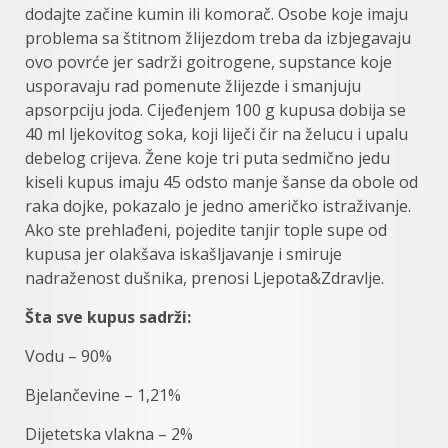
dodajte začine kumin ili komorač. Osobe koje imaju
problema sa štitnom žlijezdom treba da izbjegavaju
ovo povrće jer sadrži goitrogene, supstance koje
usporavaju rad pomenute žlijezde i smanjuju
apsorpciju joda. Cijeđenjem 100 g kupusa dobija se
40 ml ljekovitog soka, koji liječi čir na želucu i upalu
debelog crijeva. Žene koje tri puta sedmično jedu
kiseli kupus imaju 45 odsto manje šanse da obole od
raka dojke, pokazalo je jedno američko istraživanje.
Ako ste prehlađeni, pojedite tanjir tople supe od
kupusa jer olakšava iskašljavanje i smiruje
nadraženost dušnika, prenosi Ljepota&Zdravlje.
Šta sve kupus sadrži:
Vodu – 90%
Bjelančevine – 1,21%
Dijetetska vlakna – 2%