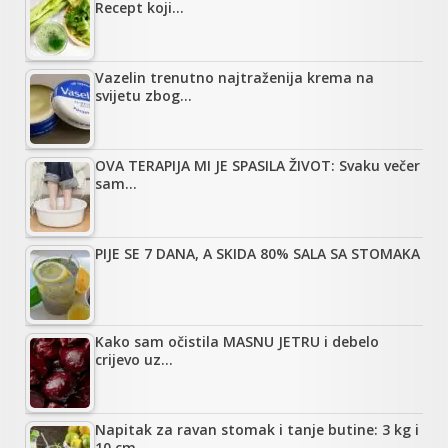
Recept koji…
Vazelin trenutno najtraženija krema na
svijetu zbog…
OVA TERAPIJA MI JE SPASILA ŽIVOT: Svaku večer
sam…
PIJE SE 7 DANA, A SKIDA 80% SALA SA STOMAKA
Kako sam očistila MASNU JETRU i debelo
crijevo uz…
Napitak za ravan stomak i tanje butine: 3 kg i
10 cm…