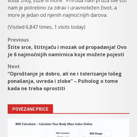
voda: znoj, suze ili more.” Priroda nam pruža sve što
nam je potrebno za zdrav i uravnotežen život, a
more je jedan od njenih najmoćnijih darova.
(Visited 6,847 times, 1 visits today)
Post
Previous
Štite srce, štitnjaču i mozak od propadanja! Ovo
navigation
je 6 najmoćnijih namirnica koje možete pojesti
Next
“Oproštanje je dobro, ali ne i tolerisanje lošeg
ponašanja, uvreda i zlobe” – Psiholog o tome
kada ne treba oprostiti
POVEZANE PRICE