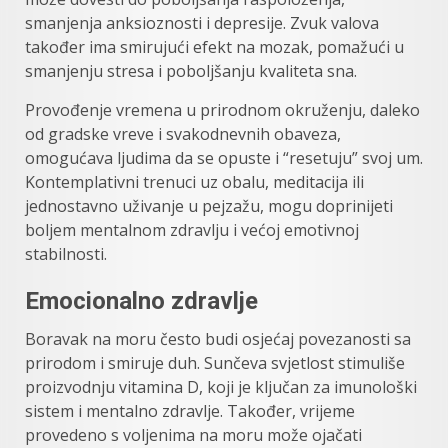
smanjenja anksioznosti i depresije. Zvuk valova
također ima smirujući efekt na mozak, pomažući u
smanjenju stresa i poboljšanju kvaliteta sna.
Provođenje vremena u prirodnom okruženju, daleko
od gradske vreve i svakodnevnih obaveza,
omogućava ljudima da se opuste i “resetuju” svoj um.
Kontemplativni trenuci uz obalu, meditacija ili
jednostavno uživanje u pejzažu, mogu doprinijeti
boljem mentalnom zdravlju i većoj emotivnoj
stabilnosti.
Emocionalno zdravlje
Boravak na moru često budi osjećaj povezanosti sa
prirodom i smiruje duh. Sunčeva svjetlost stimuliše
proizvodnju vitamina D, koji je ključan za imunološki
sistem i mentalno zdravlje. Također, vrijeme
provedeno s voljenima na moru može ojačati