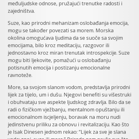
međuljudske odnose, pružajući trenutke radosti i
zajedništva.
Suze, kao prirodni mehanizam oslobađanja emocija,
mogu se također povezati sa morem. Morska
okolina omogućava ljudima da se suoče sa svojim
emocijama, bilo kroz meditaciju, razgovor ili
jednostavno kroz miran trenutak introspekcije. Suze
mogu biti ljekovite, pomažući u oslobađanju
potisnutih emocija i postizanju emocionalne
ravnoteže.
More, sa svojom slanom vodom, predstavlja prirodni
lijek za tijelo, um i dušu. Njegovi benefiti su višestruki
i obuhvataju sve aspekte ljudskog zdravlja. Bilo da se
radi o fizičkom vježbanju, mentalnom opuštanju ili
emocionalnom iscjeljenju, boravak na moru nudi
jedinstvenu priliku za obnovu i revitalizaciju. Kao što
je Isak Dinesen jednom rekao: “Lijek za sve je slana