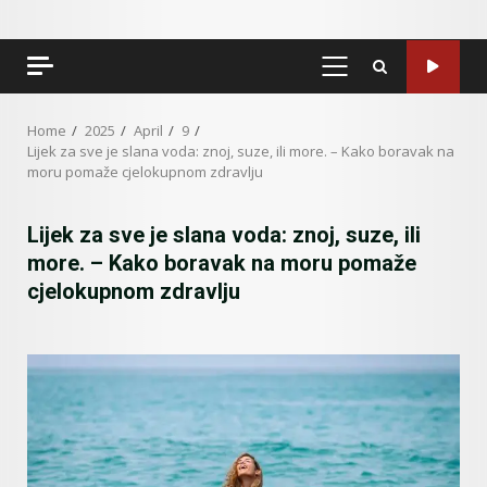
PRIMARY
MENU
Home
2025
April
9
Lijek za sve je slana voda: znoj, suze, ili more. – Kako boravak na
moru pomaže cjelokupnom zdravlju
Lijek za sve je slana voda: znoj, suze, ili
more. – Kako boravak na moru pomaže
cjelokupnom zdravlju