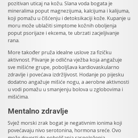
pozitivan uticaj na kožu. Slana voda bogata je
mineralima poput magnezijuma, kalcijuma i kalijuma,
koji pomažu u čišćenju i detoksikaciji kože. Kupanje u
moru može ublažiti simptome kožnih oboljenja
poput psorijaze i ekcema, te ubrzati zacjeljivanje
rana.
More također pruža idealne uslove za fizičku
aktivnost. Plivanje je odlična vježba koja angažuje
sve mišićne grupe, poboljšava kardiovaskularno
zdravlje i povećava izdržljivost. Hodanje po pijesku
dodatno angažuje mišiće nogu, a aerobne aktivnosti
u vodi pomažu u smanjenju bolova u zglobovima i
mišićima.
Mentalno zdravlje
Svjež morski zrak bogat je negativnim ionima koji
povećavaju nivo serotonina, hormona sreće. Ovo
može dovesti do poboljšanja raspoloženja,