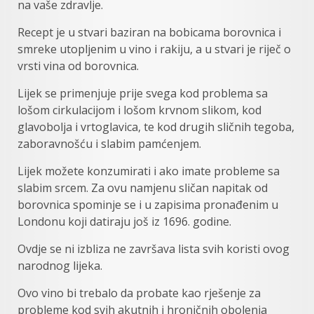
na vaše zdravlje.
Recept je u stvari baziran na bobicama borovnica i
smreke utopljenim u vino i rakiju, a u stvari je riječ o
vrsti vina od borovnica.
Lijek se primenjuje prije svega kod problema sa
lošom cirkulacijom i lošom krvnom slikom, kod
glavobolja i vrtoglavica, te kod drugih sličnih tegoba,
zaboravnošću i slabim pamćenjem.
Lijek možete konzumirati i ako imate probleme sa
slabim srcem. Za ovu namjenu sličan napitak od
borovnica spominje se i u zapisima pronađenim u
Londonu koji datiraju još iz 1696. godine.
Ovdje se ni izbliza ne završava lista svih koristi ovog
narodnog lijeka.
Ovo vino bi trebalo da probate kao rješenje za
probleme kod svih akutnih i hroničnih obolenja