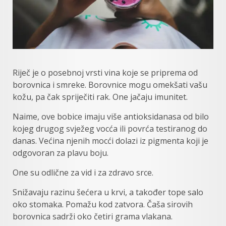
Riječ je o posebnoj vrsti vina koje se priprema od
borovnica i smreke. Borovnice mogu omekšati vašu
kožu, pa čak spriječiti rak. One jačaju imunitet.
Naime, ove bobice imaju više antioksidanasa od bilo
kojeg drugog svježeg vocća ili povrća testiranog do
danas. Većina njenih mocći dolazi iz pigmenta koji je
odgovoran za plavu boju.
One su odlične za vid i za zdravo srce.
Snižavaju razinu šećera u krvi, a također tope salo
oko stomaka. Pomažu kod zatvora. Čaša sirovih
borovnica sadrži oko četiri grama vlakana.