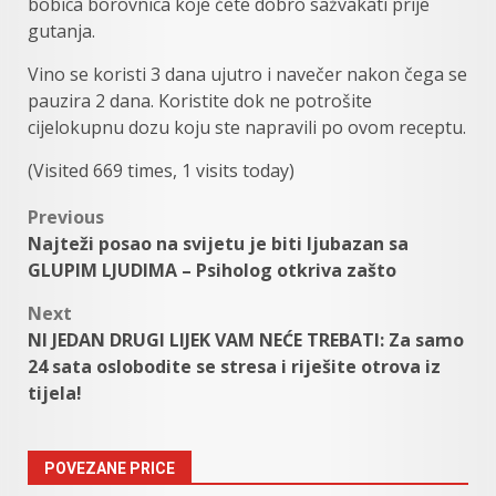
bobica borovnica koje ćete dobro sažvakati prije
gutanja.
Vino se koristi 3 dana ujutro i navečer nakon čega se
pauzira 2 dana. Koristite dok ne potrošite
cijelokupnu dozu koju ste napravili po ovom receptu.
(Visited 669 times, 1 visits today)
Post
Previous
Najteži posao na svijetu je biti ljubazan sa
navigation
GLUPIM LJUDIMA – Psiholog otkriva zašto
Next
NI JEDAN DRUGI LIJEK VAM NEĆE TREBATI: Za samo
24 sata oslobodite se stresa i riješite otrova iz
tijela!
POVEZANE PRICE