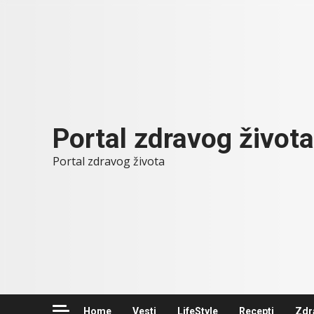
Skip
to
content
Portal zdravog života
Portal zdravog života
Home
Vesti
LifeStyle
Recepti
Zdr