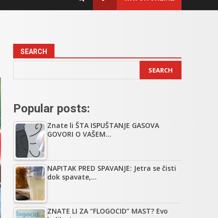
SEARCH
SEARCH
Popular posts:
Znate li ŠTA ISPUŠTANJE GASOVA
GOVORI O VAŠEM…
NAPITAK PRED SPAVANJE: Jetra se čisti
dok spavate,…
ZNATE LI ZA “FLOGOCID” MAST? Evo