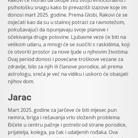
psihološku snagu kako bi prevazišli izazove koje im
donosi mart 2025. godine. Prema Globi, Rakovi će se
osjećati kao da su u stalnoj potrazi za ravnotežom,
pokušavajući da ispunjavaju svoje planove i
očekivanja druge polovine. Ljubavne veze će biti na
velikom udaru, a mnogi će se suočiti s raskidima, koji
će otvoriti prostor za nove ljude u njihovim životima.
Ovaj period donosi i povećane troškove vezane za
zdravlje, bilo za njih ili članove porodice, ali prema
astrologu, sreća je već na vidiku i uskoro će obasjati
njihov dom.
Jarac
Mart 2025. godine za Jarčeve će biti mjesec pun
nemira, briga i rešavanja vrlo složenih problema.
Bićete u centru pažnje i potrebi od strane porodice,
prijatelja, kolega, pa čak i udaljenih rođaka. Ova