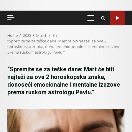
PRIMARY
MENU
Home
2025
March
8
“Spremite se za teške dane: Mart će biti najteži za ova 2
horoskopska znaka, donoseći emocionalne i mentalne izazove
prema ruskom astrologu Pavlu.”
“Spremite se za teške dane: Mart će biti
najteži za ova 2 horoskopska znaka,
donoseći emocionalne i mentalne izazove
prema ruskom astrologu Pavlu.”