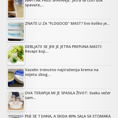
NAPITAK PRED SPAVANJE: Jetra se čisti dok
spavate,…
ZNATE LI ZA “FLOGOCID” MAST? Evo koliko je…
DEBLJATE SE JER JE JETRA PREPUNA MASTI:
Recept koji…
Vazelin trenutno najtraženija krema na
svijetu zbog…
OVA TERAPIJA MI JE SPASILA ŽIVOT: Svaku večer
sam…
PIJE SE 7 DANA, A SKIDA 80% SALA SA STOMAKA