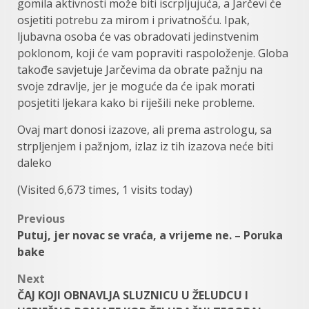
gomila aktivnosti može biti iscrpljujuća, a Jarčevi će
osjetiti potrebu za mirom i privatnošću. Ipak,
ljubavna osoba će vas obradovati jedinstvenim
poklonom, koji će vam popraviti raspoloženje. Globa
takođe savjetuje Jarčevima da obrate pažnju na
svoje zdravlje, jer je moguće da će ipak morati
posjetiti ljekara kako bi riješili neke probleme.
Ovaj mart donosi izazove, ali prema astrologu, sa
strpljenjem i pažnjom, izlaz iz tih izazova neće biti
daleko
(Visited 6,673 times, 1 visits today)
Post
Previous
Putuj, jer novac se vraća, a vrijeme ne. – Poruka
navigation
bake
Next
ČAJ KOJI OBNAVLJA SLUZNICU U ŽELUDCU I