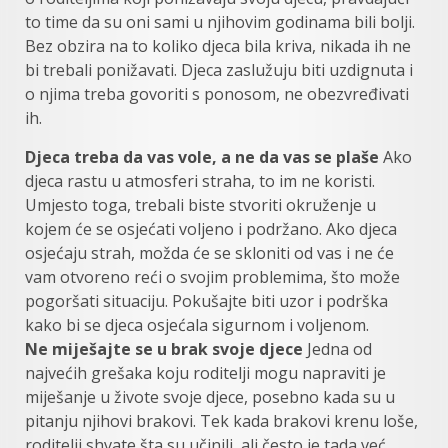
to time da su oni sami u njihovim godinama bili bolji.
Bez obzira na to koliko djeca bila kriva, nikada ih ne
bi trebali ponižavati. Djeca zaslužuju biti uzdignuta i
o njima treba govoriti s ponosom, ne obezvređivati
ih.
Djeca treba da vas vole, a ne da vas se plaše
Ako
djeca rastu u atmosferi straha, to im ne koristi.
Umjesto toga, trebali biste stvoriti okruženje u
kojem će se osjećati voljeno i podržano. Ako djeca
osjećaju strah, možda će se skloniti od vas i ne će
vam otvoreno reći o svojim problemima, što može
pogoršati situaciju. Pokušajte biti uzor i podrška
kako bi se djeca osjećala sigurnom i voljenom.
Ne miješajte se u brak svoje djece
Jedna od
najvećih grešaka koju roditelji mogu napraviti je
miješanje u živote svoje djece, posebno kada su u
pitanju njihovi brakovi. Tek kada brakovi krenu loše,
roditelji shvate šta su učinili, ali često je tada već