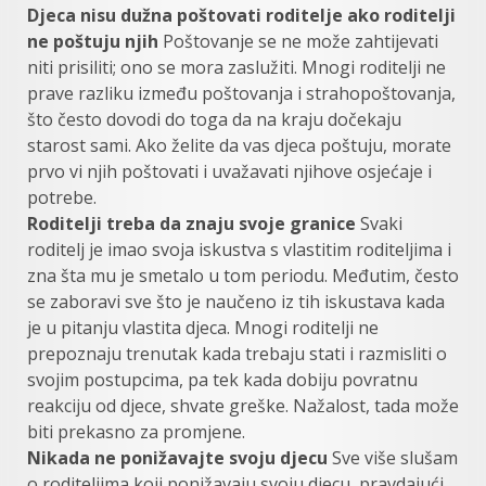
Djeca nisu dužna poštovati roditelje ako roditelji
ne poštuju njih
Poštovanje se ne može zahtijevati
niti prisiliti; ono se mora zaslužiti. Mnogi roditelji ne
prave razliku između poštovanja i strahopoštovanja,
što često dovodi do toga da na kraju dočekaju
starost sami. Ako želite da vas djeca poštuju, morate
prvo vi njih poštovati i uvažavati njihove osjećaje i
potrebe.
Roditelji treba da znaju svoje granice
Svaki
roditelj je imao svoja iskustva s vlastitim roditeljima i
zna šta mu je smetalo u tom periodu. Međutim, često
se zaboravi sve što je naučeno iz tih iskustava kada
je u pitanju vlastita djeca. Mnogi roditelji ne
prepoznaju trenutak kada trebaju stati i razmisliti o
svojim postupcima, pa tek kada dobiju povratnu
reakciju od djece, shvate greške. Nažalost, tada može
biti prekasno za promjene.
Nikada ne ponižavajte svoju djecu
Sve više slušam
o roditeljima koji ponižavaju svoju djecu, pravdajući