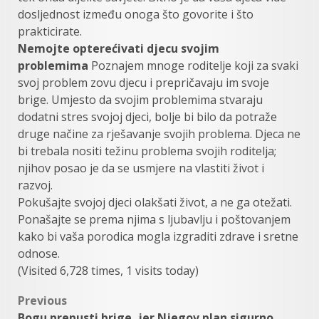
dosljednost između onoga što govorite i što
prakticirate.
Nemojte opterećivati djecu svojim
problemima
Poznajem mnoge roditelje koji za svaki
svoj problem zovu djecu i prepričavaju im svoje
brige. Umjesto da svojim problemima stvaraju
dodatni stres svojoj djeci, bolje bi bilo da potraže
druge načine za rješavanje svojih problema. Djeca ne
bi trebala nositi težinu problema svojih roditelja;
njihov posao je da se usmjere na vlastiti život i
razvoj.
Pokušajte svojoj djeci olakšati život, a ne ga otežati.
Ponašajte se prema njima s ljubavlju i poštovanjem
kako bi vaša porodica mogla izgraditi zdrave i sretne
odnose.
(Visited 6,728 times, 1 visits today)
Post
Previous
Bogu prepusti brige, jer Njegov plan sigurno