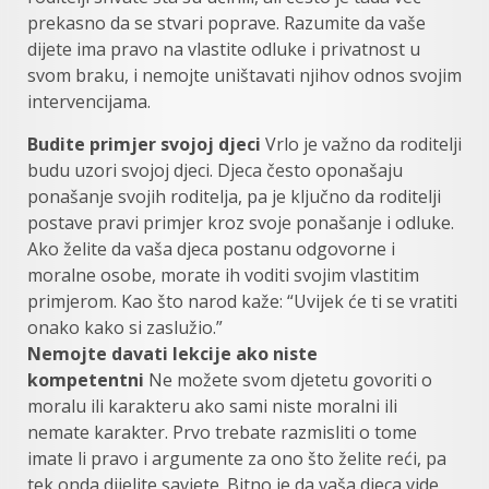
prekasno da se stvari poprave. Razumite da vaše
dijete ima pravo na vlastite odluke i privatnost u
svom braku, i nemojte uništavati njihov odnos svojim
intervencijama.
Budite primjer svojoj djeci
Vrlo je važno da roditelji
budu uzori svojoj djeci. Djeca često oponašaju
ponašanje svojih roditelja, pa je ključno da roditelji
postave pravi primjer kroz svoje ponašanje i odluke.
Ako želite da vaša djeca postanu odgovorne i
moralne osobe, morate ih voditi svojim vlastitim
primjerom. Kao što narod kaže: “Uvijek će ti se vratiti
onako kako si zaslužio.”
Nemojte davati lekcije ako niste
kompetentni
Ne možete svom djetetu govoriti o
moralu ili karakteru ako sami niste moralni ili
nemate karakter. Prvo trebate razmisliti o tome
imate li pravo i argumente za ono što želite reći, pa
tek onda dijelite savjete. Bitno je da vaša djeca vide