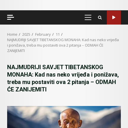
PRIMARY
MENU
Home
2025
February
11
NAJMUDRIJI SAVJET TIBETANSKOG MONAHA: Kad nas neko vrijeđa
i ponižava, treba mu postaviti ova 2 pitanja – ODMAH ĆE
ZANIJEMITI
NAJMUDRIJI SAVJET TIBETANSKOG
MONAHA: Kad nas neko vrijeđa i ponižava,
treba mu postaviti ova 2 pitanja – ODMAH
ĆE ZANIJEMITI