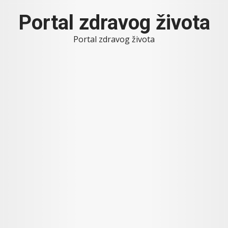
Skip
Portal zdravog života
to
content
Portal zdravog života