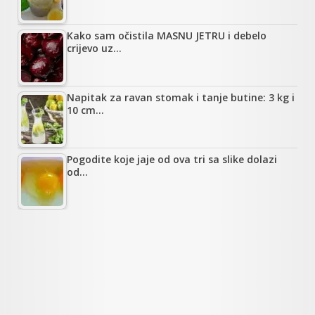
Kako sam očistila MASNU JETRU i debelo
crijevo uz…
Napitak za ravan stomak i tanje butine: 3 kg i
10 cm…
Pogodite koje jaje od ova tri sa slike dolazi
od…