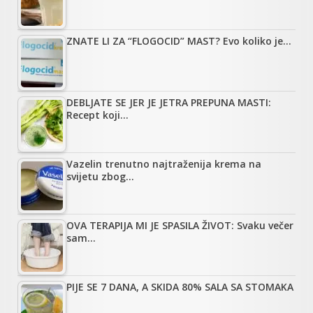
ZNATE LI ZA “FLOGOCID” MAST? Evo koliko je…
DEBLJATE SE JER JE JETRA PREPUNA MASTI:
Recept koji…
Vazelin trenutno najtraženija krema na
svijetu zbog…
OVA TERAPIJA MI JE SPASILA ŽIVOT: Svaku večer
sam…
PIJE SE 7 DANA, A SKIDA 80% SALA SA STOMAKA