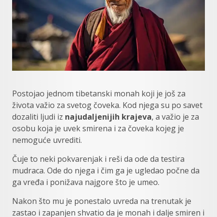
Postojao jednom tibetanski monah koji je još za
života važio za svetog čoveka. Kod njega su po savet
dozaliti ljudi iz
najudaljenijih krajeva
, a važio je za
osobu koja je uvek smirena i za čoveka kojeg je
nemoguće uvrediti.
Čuje to neki pokvarenjak i reši da ode da testira
mudraca. Ode do njega i čim ga je ugledao počne da
ga vređa i ponižava najgore što je umeo.
Nakon što mu je ponestalo uvreda na trenutak je
zastao i zapanjen shvatio da je monah i dalje smiren i