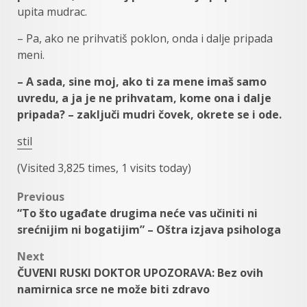
upita mudrac.
– Pa, ako ne prihvatiš poklon, onda i dalje pripada
meni.
– A sada, sine moj, ako ti za mene imaš samo
uvredu, a ja je ne prihvatam, kome ona i dalje
pripada? – zaključi mudri čovek, okrete se i ode.
stil
(Visited 3,825 times, 1 visits today)
Post
Previous
“To što ugađate drugima neće vas učiniti ni
navigation
srećnijim ni bogatijim” – Oštra izjava psihologa
Next
ČUVENI RUSKI DOKTOR UPOZORAVA: Bez ovih
namirnica srce ne može biti zdravo