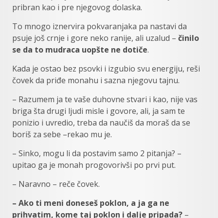
pribran kao i pre njegovog dolaska.
To mnogo iznervira pokvaranjaka pa nastavi da
psuje još crnje i gore neko ranije, ali uzalud –
činilo
se da to mudraca uopšte ne dotiče
.
Kada je ostao bez psovki i izgubio svu energiju, reši
čovek da priđe monahu i sazna njegovu tajnu.
– Razumem ja te vaše duhovne stvari i kao, nije vas
briga šta drugi ljudi misle i govore, ali, ja sam te
ponizio i uvredio, treba da naučiš da moraš da se
boriš za sebe –rekao mu je.
– Sinko, mogu li da postavim samo 2 pitanja? –
upitao ga je monah progovorivši po prvi put.
– Naravno – reče čovek.
– Ako ti meni doneseš poklon, a ja ga ne
prihvatim, kome taj poklon i dalje pripada?
–