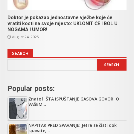
Doktor je pokazao jednostavne vježbe koje će
vratiti kosti na svoje mjesto: UKLONIT ĆE I BOL U
NOGAMA I UMOR!
August 24, 2025
SEARCH
SEARCH
Popular posts:
Znate li ŠTA ISPUŠTANJE GASOVA GOVORI O
VAŠEM…
NAPITAK PRED SPAVANJE: Jetra se čisti dok
spavate,…