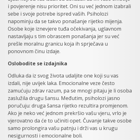
i povjerenje nisu prioritet. Oni su već jednom izabrali
sebe i svoje potrebe ispred vaših. Psiholozi
napominju da se takvo ponašanje rijetko mijenja.
Osobe koje iznevjere tuđa očekivanja, uglavnom
nastavljaju s tim obrascem ponašanja jer su već
prešle moralnu granicu koja ih sprječava u
ponovnom činu izdaje.
Oslobodite se izdajnika
Odluka da iz svog života udaljite one koji su vas
izdali, nije uvijek laka. Emocionalne veze često
zamućuju zdrav razum, pa se mnogi pitaju je li osoba
zaslužila drugu šansu. Međutim, psiholozi jasno
poručuju: druga šansa rijetko rezultira promjenom.
Ako je neko već jednom prekršio vašu vjeru, vrlo je
vjerovatno da će to učiniti opet. Čuvanje takve osobe
samo prolongira vašu patnju i drži vas u krugu
nesigurnosti i emocionalne boli.