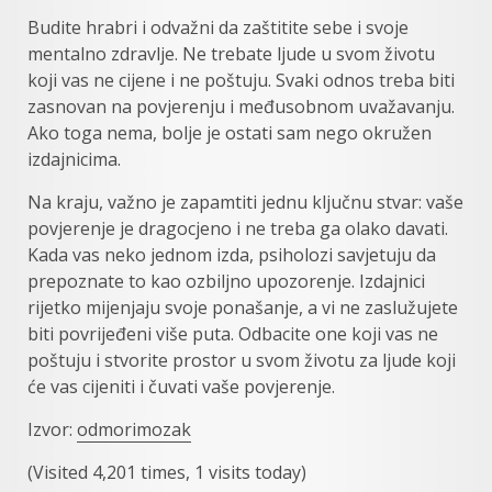
Budite hrabri i odvažni da zaštitite sebe i svoje
mentalno zdravlje. Ne trebate ljude u svom životu
koji vas ne cijene i ne poštuju. Svaki odnos treba biti
zasnovan na povjerenju i međusobnom uvažavanju.
Ako toga nema, bolje je ostati sam nego okružen
izdajnicima.
Na kraju, važno je zapamtiti jednu ključnu stvar: vaše
povjerenje je dragocjeno i ne treba ga olako davati.
Kada vas neko jednom izda, psiholozi savjetuju da
prepoznate to kao ozbiljno upozorenje. Izdajnici
rijetko mijenjaju svoje ponašanje, a vi ne zaslužujete
biti povrijeđeni više puta. Odbacite one koji vas ne
poštuju i stvorite prostor u svom životu za ljude koji
će vas cijeniti i čuvati vaše povjerenje.
Izvor:
odmorimozak
(Visited 4,201 times, 1 visits today)