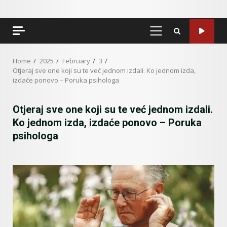
PRIMARY
MENU
Home
2025
February
3
Otjeraj sve one koji su te već jednom izdali. Ko jednom izda,
izdaće ponovo – Poruka psihologa
Otjeraj sve one koji su te već jednom izdali.
Ko jednom izda, izdaće ponovo – Poruka
psihologa