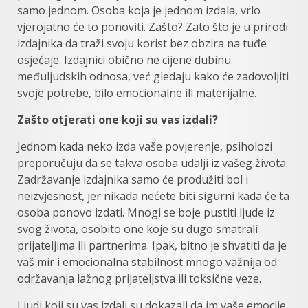
samo jednom. Osoba koja je jednom izdala, vrlo
vjerojatno će to ponoviti. Zašto? Zato što je u prirodi
izdajnika da traži svoju korist bez obzira na tuđe
osjećaje. Izdajnici obično ne cijene dubinu
međuljudskih odnosa, već gledaju kako će zadovoljiti
svoje potrebe, bilo emocionalne ili materijalne.
Zašto otjerati one koji su vas izdali?
Jednom kada neko izda vaše povjerenje, psiholozi
preporučuju da se takva osoba udalji iz vašeg života.
Zadržavanje izdajnika samo će produžiti bol i
neizvjesnost, jer nikada nećete biti sigurni kada će ta
osoba ponovo izdati. Mnogi se boje pustiti ljude iz
svog života, osobito one koje su dugo smatrali
prijateljima ili partnerima. Ipak, bitno je shvatiti da je
vaš mir i emocionalna stabilnost mnogo važnija od
održavanja lažnog prijateljstva ili toksične veze.
Ljudi koji su vas izdali su dokazali da im vaše emocije