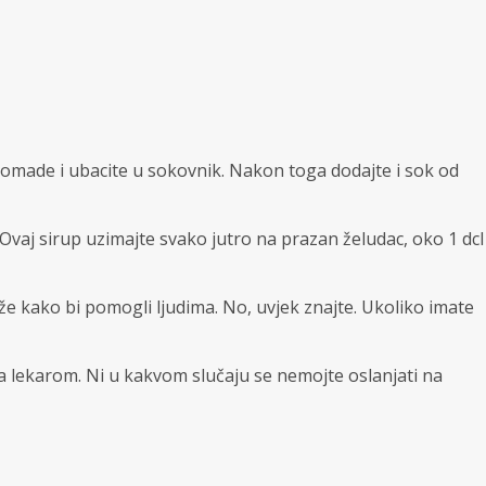
e komade i ubacite u sokovnik. Nakon toga dodajte i sok od
 Ovaj sirup uzimajte svako jutro na prazan želudac, oko 1 dcl
e kako bi pomogli ljudima. No, uvjek znajte. Ukoliko imate
sa lekarom. Ni u kakvom slučaju se nemojte oslanjati na