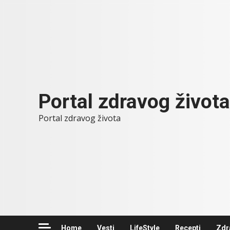
Skip
to
content
Portal zdravog života
Portal zdravog života
Home
Vesti
LifeStyle
Recepti
Zdr