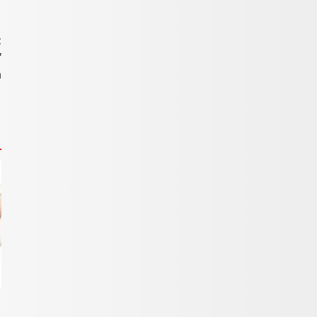
t
“
a