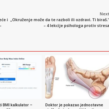
Nex
eće i
„Okruženje može da te razboli ili ozdravi. Ti biraš.
–
– 4 lekcije psihologa protiv stres
ti BMI kalkulator –
Doktor je pokazao jednostavne