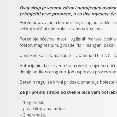
Ovaj sirup je veoma zdrav i namijenjen osobam
primijetiti prve promene, a za dva mjeseca če 
Pored popravljanja krvne slike, sirup od cvekle, z
velikoj količini minerala i vitamina koje ima.
Pored bjelnčevina, masti i ugljenih hidrata, cvekla 
fosfor, magnezijum, gvožđe, flor, mangan, bakar,
U velikim količinama sadrži i vitamine B1, B2, C , k
Antocijanin daje crvenu boju cvekli, a ujedno utiče 
deluje antikancerogeno. Jod usporava proces staren
Betanin reguliše krvni pritisak, smanjuje holestero
Za pripremu sirupa od cvekle biće vam potreb
– 1 kg cvekle,
– pola kilograma mrkve,
– 2 narandže,