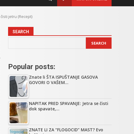
isti jetru (Recept)
SEARCH
SEARCH
a
Popular posts:
Znate li ŠTA ISPUŠTANJE GASOVA
GOVORI O VAŠEM…
NAPITAK PRED SPAVANJE: Jetra se čisti
dok spavate,…
ZNATE LI ZA “FLOGOCID” MAST? Evo