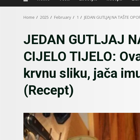
Home
2025
February
1
JEDAN GUTLJAJ NA TAŠTE OPORAVL
JEDAN GUTLJAJ N
CIJELO TIJELO: Ovaj
krvnu sliku, jača imu
(Recept)