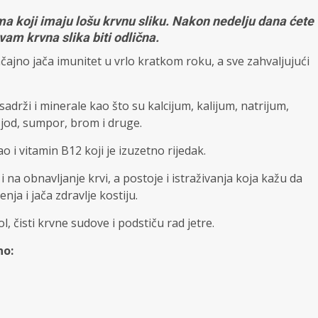
a koji imaju lošu krvnu sliku. Nakon nedelju dana ćete
vam krvna slika biti odlična.
nčajno jača imunitet u vrlo kratkom roku, a sve zahvaljujući
sadrži i minerale kao što su kalcijum, kalijum, natrijum,
 jod, sumpor, brom i druge.
ao i vitamin B12 koji je izuzetno rijedak.
i na obnavljanje krvi, a postoje i istraživanja koja kažu da
ja i jača zdravlje kostiju.
l, čisti krvne sudove i podstiču rad jetre.
no: