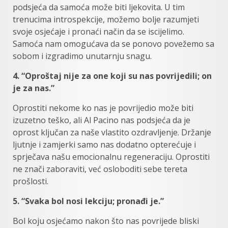
podsjeća da samoća može biti ljekovita. U tim
trenucima introspekcije, možemo bolje razumjeti
svoje osjećaje i pronaći način da se iscijelimo.
Samoća nam omogućava da se ponovo povežemo sa
sobom i izgradimo unutarnju snagu.
4. “Oproštaj nije za one koji su nas povrijedili; on
je za nas.”
Oprostiti nekome ko nas je povrijedio može biti
izuzetno teško, ali Al Pacino nas podsjeća da je
oprost ključan za naše vlastito ozdravljenje. Držanje
ljutnje i zamjerki samo nas dodatno opterećuje i
sprječava našu emocionalnu regeneraciju. Oprostiti
ne znači zaboraviti, već osloboditi sebe tereta
prošlosti.
5. “Svaka bol nosi lekciju; pronađi je.”
Bol koju osjećamo nakon što nas povrijede bliski