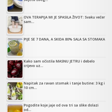
OVA TERAPIJA MI JE SPASILA ŽIVOT: Svaku večer
sam…
PIJE SE 7 DANA, A SKIDA 80% SALA SA STOMAKA
Kako sam očistila MASNU JETRU i debelo
crijevo uz…
Napitak za ravan stomak i tanje butine: 3 kg i
10 cm…
Pogodite koje jaje od ova tri sa slike dolazi
od…