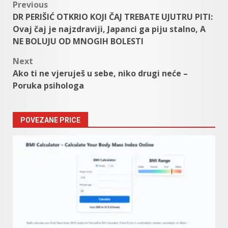
Post
Previous
DR PERIŠIĆ OTKRIO KOJI ČAJ TREBATE UJUTRU PITI:
navigation
Ovaj čaj je najzdraviji, Japanci ga piju stalno, A
NE BOLUJU OD MNOGIH BOLESTI
Next
Ako ti ne vjeruješ u sebe, niko drugi neće –
Poruka psihologa
POVEZANE PRICE