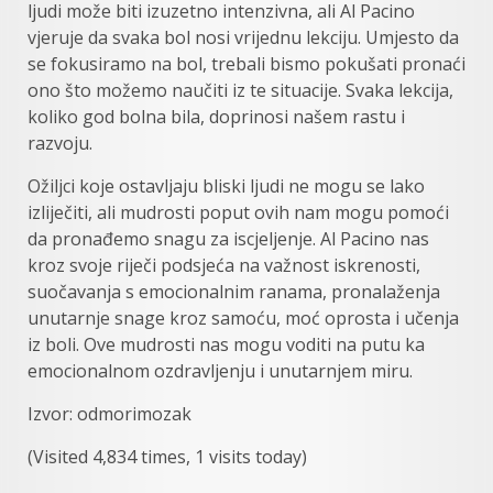
ljudi može biti izuzetno intenzivna, ali Al Pacino
vjeruje da svaka bol nosi vrijednu lekciju. Umjesto da
se fokusiramo na bol, trebali bismo pokušati pronaći
ono što možemo naučiti iz te situacije. Svaka lekcija,
koliko god bolna bila, doprinosi našem rastu i
razvoju.
Ožiljci koje ostavljaju bliski ljudi ne mogu se lako
izliječiti, ali mudrosti poput ovih nam mogu pomoći
da pronađemo snagu za iscjeljenje. Al Pacino nas
kroz svoje riječi podsjeća na važnost iskrenosti,
suočavanja s emocionalnim ranama, pronalaženja
unutarnje snage kroz samoću, moć oprosta i učenja
iz boli. Ove mudrosti nas mogu voditi na putu ka
emocionalnom ozdravljenju i unutarnjem miru.
Izvor: odmorimozak
(Visited 4,834 times, 1 visits today)