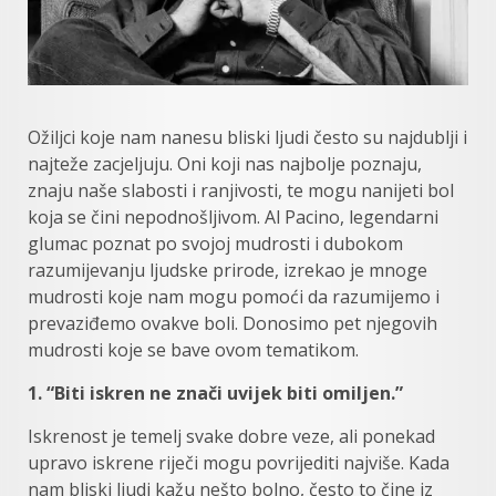
Ožiljci koje nam nanesu bliski ljudi često su najdublji i
najteže zacjeljuju. Oni koji nas najbolje poznaju,
znaju naše slabosti i ranjivosti, te mogu nanijeti bol
koja se čini nepodnošljivom. Al Pacino, legendarni
glumac poznat po svojoj mudrosti i dubokom
razumijevanju ljudske prirode, izrekao je mnoge
mudrosti koje nam mogu pomoći da razumijemo i
prevaziđemo ovakve boli. Donosimo pet njegovih
mudrosti koje se bave ovom tematikom.
1. “Biti iskren ne znači uvijek biti omiljen.”
Iskrenost je temelj svake dobre veze, ali ponekad
upravo iskrene riječi mogu povrijediti najviše. Kada
nam bliski ljudi kažu nešto bolno, često to čine iz