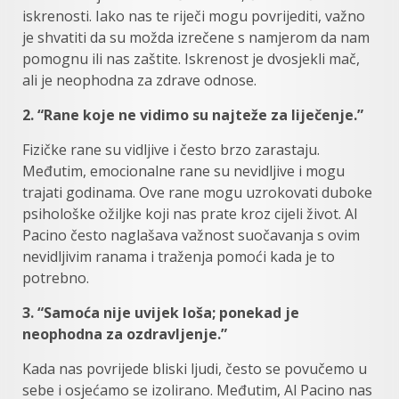
iskrenosti. Iako nas te riječi mogu povrijediti, važno
je shvatiti da su možda izrečene s namjerom da nam
pomognu ili nas zaštite. Iskrenost je dvosjekli mač,
ali je neophodna za zdrave odnose.
2. “Rane koje ne vidimo su najteže za liječenje.”
Fizičke rane su vidljive i često brzo zarastaju.
Međutim, emocionalne rane su nevidljive i mogu
trajati godinama. Ove rane mogu uzrokovati duboke
psihološke ožiljke koji nas prate kroz cijeli život. Al
Pacino često naglašava važnost suočavanja s ovim
nevidljivim ranama i traženja pomoći kada je to
potrebno.
3. “Samoća nije uvijek loša; ponekad je
neophodna za ozdravljenje.”
Kada nas povrijede bliski ljudi, često se povučemo u
sebe i osjećamo se izolirano. Međutim, Al Pacino nas