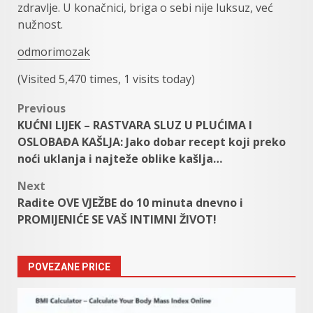
zdravlje. U konačnici, briga o sebi nije luksuz, već
nužnost.
odmorimozak
(Visited 5,470 times, 1 visits today)
Post
Previous
KUĆNI LIJEK – RASTVARA SLUZ U PLUĆIMA I
navigation
OSLOBAĐA KAŠLJA: Jako dobar recept koji preko
noći uklanja i najteže oblike kašlja…
Next
Radite OVE VJEŽBE do 10 minuta dnevno i
PROMIJENIĆE SE VAŠ INTIMNI ŽIVOT!
POVEZANE PRICE