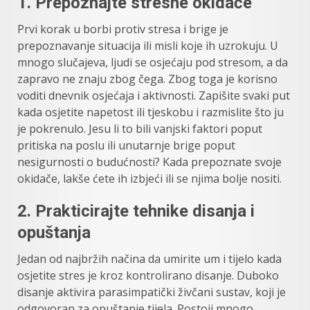
1.
Prepoznajte stresne okidače
Prvi korak u borbi protiv stresa i brige je
prepoznavanje situacija ili misli koje ih uzrokuju. U
mnogo slučajeva, ljudi se osjećaju pod stresom, a da
zapravo ne znaju zbog čega. Zbog toga je korisno
voditi dnevnik osjećaja i aktivnosti. Zapišite svaki put
kada osjetite napetost ili tjeskobu i razmislite što ju
je pokrenulo. Jesu li to bili vanjski faktori poput
pritiska na poslu ili unutarnje brige poput
nesigurnosti o budućnosti? Kada prepoznate svoje
okidače, lakše ćete ih izbjeći ili se njima bolje nositi.
2.
Prakticirajte tehnike disanja i
opuštanja
Jedan od najbržih načina da umirite um i tijelo kada
osjetite stres je kroz kontrolirano disanje. Duboko
disanje aktivira parasimpatički živčani sustav, koji je
odgovoran za opuštanje tijela. Postoji mnogo