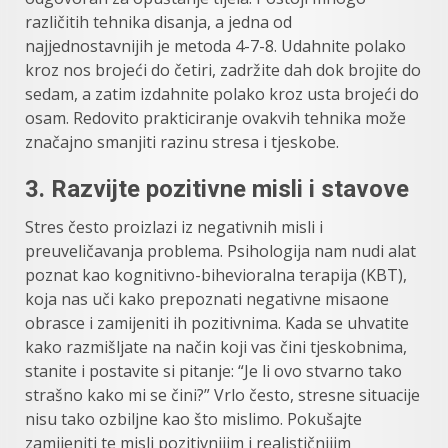
različitih tehnika disanja, a jedna od
najjednostavnijih je metoda 4-7-8. Udahnite polako
kroz nos brojeći do četiri, zadržite dah dok brojite do
sedam, a zatim izdahnite polako kroz usta brojeći do
osam. Redovito prakticiranje ovakvih tehnika može
značajno smanjiti razinu stresa i tjeskobe.
3.
Razvijte pozitivne misli i stavove
Stres često proizlazi iz negativnih misli i
preuveličavanja problema. Psihologija nam nudi alat
poznat kao kognitivno-bihevioralna terapija (KBT),
koja nas uči kako prepoznati negativne misaone
obrasce i zamijeniti ih pozitivnima. Kada se uhvatite
kako razmišljate na način koji vas čini tjeskobnima,
stanite i postavite si pitanje: “Je li ovo stvarno tako
strašno kako mi se čini?” Vrlo često, stresne situacije
nisu tako ozbiljne kao što mislimo. Pokušajte
zamijeniti te misli pozitivnijim i realističnijim