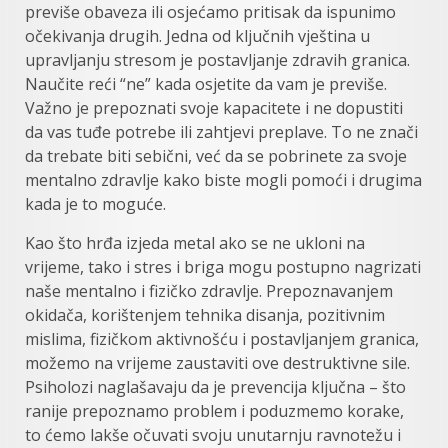
previše obaveza ili osjećamo pritisak da ispunimo
očekivanja drugih. Jedna od ključnih vještina u
upravljanju stresom je postavljanje zdravih granica.
Naučite reći “ne” kada osjetite da vam je previše.
Važno je prepoznati svoje kapacitete i ne dopustiti
da vas tuđe potrebe ili zahtjevi preplave. To ne znači
da trebate biti sebični, već da se pobrinete za svoje
mentalno zdravlje kako biste mogli pomoći i drugima
kada je to moguće.
Kao što hrđa izjeda metal ako se ne ukloni na
vrijeme, tako i stres i briga mogu postupno nagrizati
naše mentalno i fizičko zdravlje. Prepoznavanjem
okidača, korištenjem tehnika disanja, pozitivnim
mislima, fizičkom aktivnošću i postavljanjem granica,
možemo na vrijeme zaustaviti ove destruktivne sile.
Psiholozi naglašavaju da je prevencija ključna – što
ranije prepoznamo problem i poduzmemo korake,
to ćemo lakše očuvati svoju unutarnju ravnotežu i