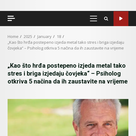
PRIMARY
MENU
Home
2025
January
18
„Kao što hrđa postepeno izjeda metal tako stres i briga izjedaju
čovjeka“ – Psiholog otkriva 5 načina da ih zaustavite na vrijeme
„Kao što hrđa postepeno izjeda metal tako
stres i briga izjedaju čovjeka“ – Psiholog
otkriva 5 načina da ih zaustavite na vrijeme