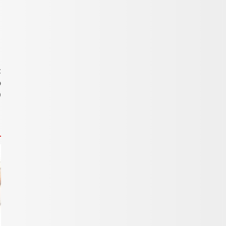
t
o
O