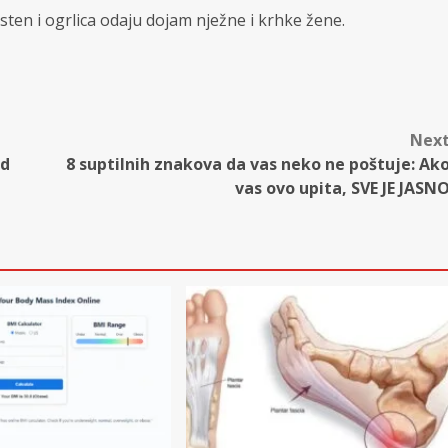
sten i ogrlica odaju dojam nježne i krhke žene.
Nex
od
8 suptilnih znakova da vas neko ne poštuje: Ak
vas ovo upita, SVE JE JASN