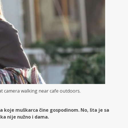
 at camera walking near cafe outdoors.
ma koje muškarca čine gospodinom. No, šta je sa
ka nije nužno i dama.