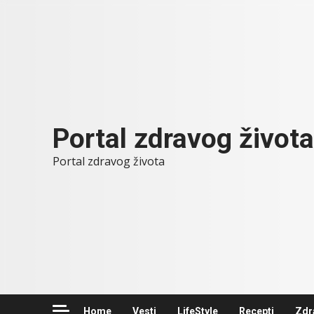
Skip
to
content
Portal zdravog života
Portal zdravog života
Home
Vesti
LifeStyle
Recepti
Zdr