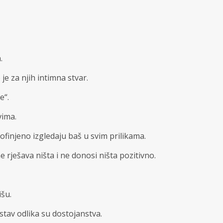
.
 je za njih intimna stvar.
e“.
vima.
rofinjeno izgledaju baš u svim prilikama.
 rješava ništa i ne donosi ništa pozitivno.
išu.
stav odlika su dostojanstva.