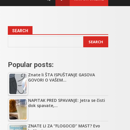
SEARCH
SEARCH
Popular posts:
Znate li ŠTA ISPUŠTANJE GASOVA
GOVORI O VAŠEM…
NAPITAK PRED SPAVANJE: Jetra se čisti
dok spavate,…
ZNATE LI ZA “FLOGOCID” MAST? Evo