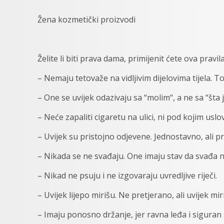
Žena kozmetički proizvodi
Želite li biti prava dama, primijenit ćete ova pravila
– Nemaju tetovaže na vidljivim dijelovima tijela. To
– One se uvijek odazivaju sa “molim“, a ne sa “šta j
– Neće zapaliti cigaretu na ulici, ni pod kojim uslo
– Uvijek su pristojno odjevene. Jednostavno, ali p
– Nikada se ne svađaju. One imaju stav da svađa ne
– Nikad ne psuju i ne izgovaraju uvredljive riječi.
– Uvijek lijepo mirišu. Ne pretjerano, ali uvijek mir
– Imaju ponosno držanje, jer ravna leđa i siguran 