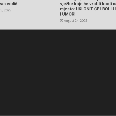
van vodič
vježbe koje će vratiti kosti 
mjesto: UKLONIT ĆE I BOL 
5, 2025
I UMOR!
August 24, 2025