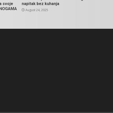
na svoje
napitak bez kuhanja
U NOGAMA
August 24, 2025