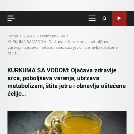
PRIMARY
MENU
Home
2024
December
28
KURKUMA SA VODOM: Ojačava zdravlje srca, poboljšava
varenja, ubrzava metabolizam, štita jetru i obnavlja oštećene
ćelije…
KURKUMA SA VODOM: Ojačava zdravlje
srca, poboljšava varenja, ubrzava
metabolizam, štita jetru i obnavlja oštećene
ćelije…