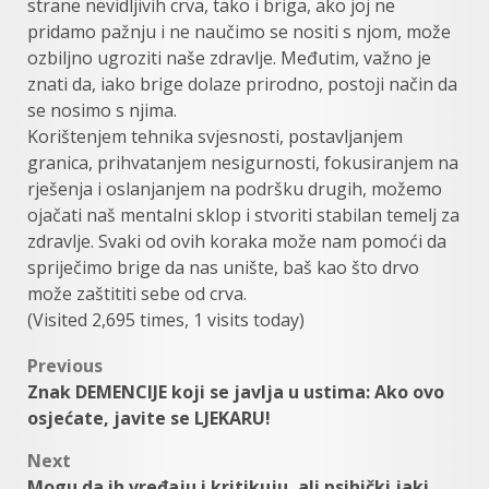
strane nevidljivih crva, tako i briga, ako joj ne
pridamo pažnju i ne naučimo se nositi s njom, može
ozbiljno ugroziti naše zdravlje. Međutim, važno je
znati da, iako brige dolaze prirodno, postoji način da
se nosimo s njima.
Korištenjem tehnika svjesnosti, postavljanjem
granica, prihvatanjem nesigurnosti, fokusiranjem na
rješenja i oslanjanjem na podršku drugih, možemo
ojačati naš mentalni sklop i stvoriti stabilan temelj za
zdravlje. Svaki od ovih koraka može nam pomoći da
spriječimo brige da nas unište, baš kao što drvo
može zaštititi sebe od crva.
(Visited 2,695 times, 1 visits today)
Post
Previous
Znak DEMENCIJE koji se javlja u ustima: Ako ovo
navigation
osjećate, javite se LJEKARU!
Next
Mogu da ih vređaju i kritikuju, ali psihički jaki