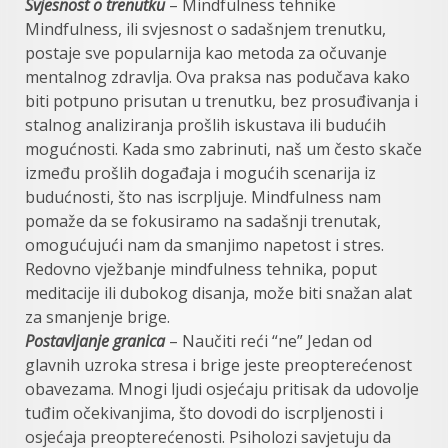
Svjesnost o trenutku
– Mindfulness tehnike
Mindfulness, ili svjesnost o sadašnjem trenutku,
postaje sve popularnija kao metoda za očuvanje
mentalnog zdravlja. Ova praksa nas podučava kako
biti potpuno prisutan u trenutku, bez prosuđivanja i
stalnog analiziranja prošlih iskustava ili budućih
mogućnosti. Kada smo zabrinuti, naš um često skače
između prošlih događaja i mogućih scenarija iz
budućnosti, što nas iscrpljuje. Mindfulness nam
pomaže da se fokusiramo na sadašnji trenutak,
omogućujući nam da smanjimo napetost i stres.
Redovno vježbanje mindfulness tehnika, poput
meditacije ili dubokog disanja, može biti snažan alat
za smanjenje brige.
Postavljanje granica
– Naučiti reći “ne” Jedan od
glavnih uzroka stresa i brige jeste preopterećenost
obavezama. Mnogi ljudi osjećaju pritisak da udovolje
tuđim očekivanjima, što dovodi do iscrpljenosti i
osjećaja preopterećenosti. Psiholozi savjetuju da