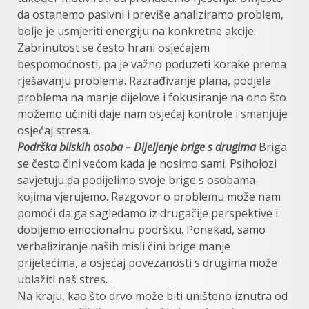
da ostanemo pasivni i previše analiziramo problem,
bolje je usmjeriti energiju na konkretne akcije.
Zabrinutost se često hrani osjećajem
bespomoćnosti, pa je važno poduzeti korake prema
rješavanju problema. Razrađivanje plana, podjela
problema na manje dijelove i fokusiranje na ono što
možemo učiniti daje nam osjećaj kontrole i smanjuje
osjećaj stresa.
Podrška bliskih osoba – Dijeljenje brige s drugima
Briga
se često čini većom kada je nosimo sami. Psiholozi
savjetuju da podijelimo svoje brige s osobama
kojima vjerujemo. Razgovor o problemu može nam
pomoći da ga sagledamo iz drugačije perspektive i
dobijemo emocionalnu podršku. Ponekad, samo
verbaliziranje naših misli čini brige manje
prijetećima, a osjećaj povezanosti s drugima može
ublažiti naš stres.
Na kraju, kao što drvo može biti uništeno iznutra od