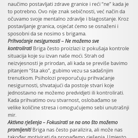
naučimo postavljati zdrave granice i reći “ne” kada je
to potrebno. Ovo nije znak sebičnosti, već način da
očuvamo svoje mentalno zdravlje i blagostanje. Kroz
postavljanje granica, osjećat ćemo se osnaženi i
sposobni da se nosimo s brigama.
Prihvaćanje nesigurnosti – Ne možemo sve
kontrolirati
Briga često proizlazi iz pokušaja kontrole
situacija koje su izvan naše moći. Strah od
neizvjesnosti je prirodan, ali kada se previše bavimo
pitanjem “šta ako”, gubimo vezu sa sadašnjim
trenutkom. Psiholozi preporučuju prihvaćanje
nesigurnosti, shvatajući da postoje stvari koje
jednostavno ne možemo predvidjeti ili kontrolirati.
Kada prihvatimo ovu stvarnost, oslobađamo se
velike količine stresa i omogućujemo sebi unutrašnji
mir.
Aktivna rješenja – Fokusirati se na ono što možemo
promijeniti
Briga nas često paralizira, ali može nas
također motivirati da pronađemo rješenja. Umjesto