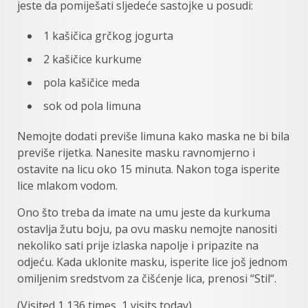
jeste da pomiješati sljedeće sastojke u posudi:
1 kašičica grčkog jogurta
2 kašičice kurkume
pola kašičice meda
sok od pola limuna
Nemojte dodati previše limuna kako maska ne bi bila
previše rijetka. Nanesite masku ravnomjerno i
ostavite na licu oko 15 minuta. Nakon toga isperite
lice mlakom vodom.
Ono što treba da imate na umu jeste da kurkuma
ostavlja žutu boju, pa ovu masku nemojte nanositi
nekoliko sati prije izlaska napolje i pripazite na
odjeću. Kada uklonite masku, isperite lice još jednom
omiljenim sredstvom za čišćenje lica, prenosi “Stil“.
(Visited 1,136 times, 1 visits today)