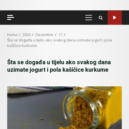
PRIMARY
MENU
Home
2024
December
17
Šta se događa u tijelu ako svakog dana uzimate jogurt i pola
kašičice kurkume
Šta se događa u tijelu ako svakog dana
uzimate jogurt i pola kašičice kurkume