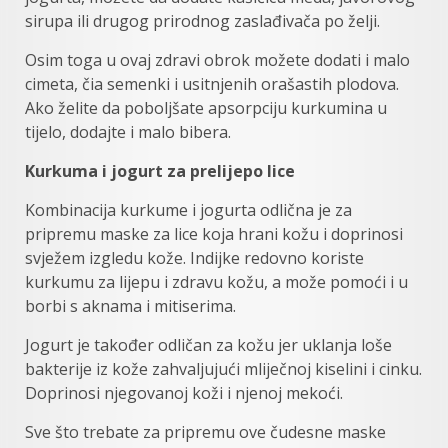
sirupa ili drugog prirodnog zaslađivača po želji.
Osim toga u ovaj zdravi obrok možete dodati i malo
cimeta, čia semenki i usitnjenih orašastih plodova.
Ako želite da poboljšate apsorpciju kurkumina u
tijelo, dodajte i malo bibera.
Kurkuma i jogurt za prelijepo lice
Kombinacija kurkume i jogurta odlična je za
pripremu maske za lice koja hrani kožu i doprinosi
svježem izgledu kože. Indijke redovno koriste
kurkumu za lijepu i zdravu kožu, a može pomoći i u
borbi s aknama i mitiserima.
Jogurt je također odličan za kožu jer uklanja loše
bakterije iz kože zahvaljujući mliječnoj kiselini i cinku.
Doprinosi njegovanoj koži i njenoj mekoći.
Sve što trebate za pripremu ove čudesne maske