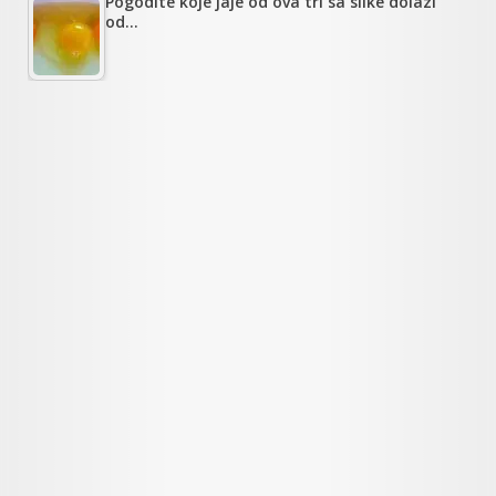
Pogodite koje jaje od ova tri sa slike dolazi
od…