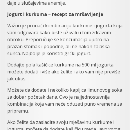
daje u slučajevima anemije.
Jogurt i kurkuma – recept za mršavljenje
Važno je pronaći kombinaciju kurkume i jogurta koja
vam odgovara kako biste uživali u tom zdravom
obroku. Preporučuje se konzumacija ujutro na
prazan stomak i popodne, ali ne nakon zalaska
sunca. Najbolje je koristiti grčki jogurt.
Dodajte pola kašičice kurkume na 500 ml jogurta,
možete dodati i više ako želite i ako vam nije previše
jak ukus.
Možete da dodate i nekoliko kapljica limunovog soka
za dobar početak dana. Ovo je najjednostavnija
kombinacija koja vam neće oduzeti puno vremena za
pripremu.
Ako želite da zasladite svoju mješavinu kurkume i
jogurta, možete da dodate kašičicu meda, javorovog