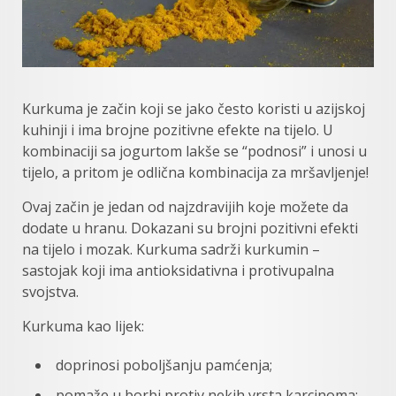
Kurkuma je začin koji se jako često koristi u azijskoj
kuhinji i ima brojne pozitivne efekte na tijelo. U
kombinaciji sa jogurtom lakše se “podnosi” i unosi u
tijelo, a pritom je odlična kombinacija za mršavljenje!
Ovaj začin je jedan od najzdravijih koje možete da
dodate u hranu. Dokazani su brojni pozitivni efekti
na tijelo i mozak. Kurkuma sadrži kurkumin –
sastojak koji ima antioksidativna i protivupalna
svojstva.
Kurkuma kao lijek:
doprinosi poboljšanju pamćenja;
pomaže u borbi protiv nekih vrsta karcinoma;