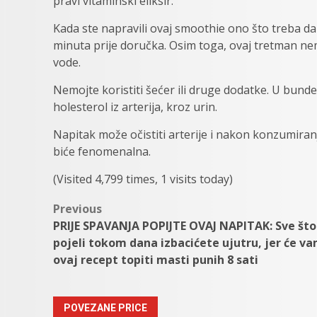
pravi vitaminski eliksir.
Kada ste napravili ovaj smoothie ono što treba da
minuta prije doručka. Osim toga, ovaj tretman nem
vode.
Nemojte koristiti šećer ili druge dodatke. U bundev
holesterol iz arterija, kroz urin.
Napitak može očistiti arterije i nakon konzumiranj
biće fenomenalna.
(Visited 4,799 times, 1 visits today)
Post
Previous
PRIJE SPAVANJA POPIJTE OVAJ NAPITAK: Sve što
navigation
pojeli tokom dana izbacićete ujutru, jer će v
ovaj recept topiti masti punih 8 sati
POVEZANE PRICE