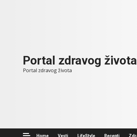
Skip
to
content
Portal zdravog života
Portal zdravog života
Home
Vesti
LifeStyle
Recepti
Zdr