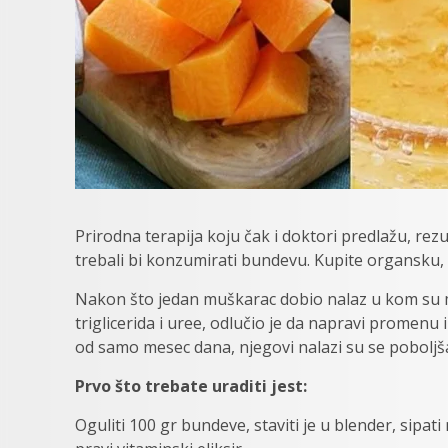
Prirodna terapija koju čak i doktori predlažu, rezu
trebali bi konzumirati bundevu. Kupite organsku, i
Nakon što jedan muškarac dobio nalaz u kom su mu
triglicerida i uree, odlučio je da napravi promen
od samo mesec dana, njegovi nalazi su se poboljšali
Prvo što trebate uraditi jest:
Oguliti 100 gr bundeve, staviti je u blender, sipat