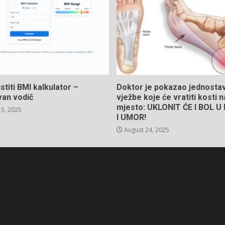
stiti BMI kalkulator –
Doktor je pokazao jednosta
van vodič
vježbe koje će vratiti kosti 
mjesto: UKLONIT ĆE I BOL 
5, 2025
I UMOR!
August 24, 2025