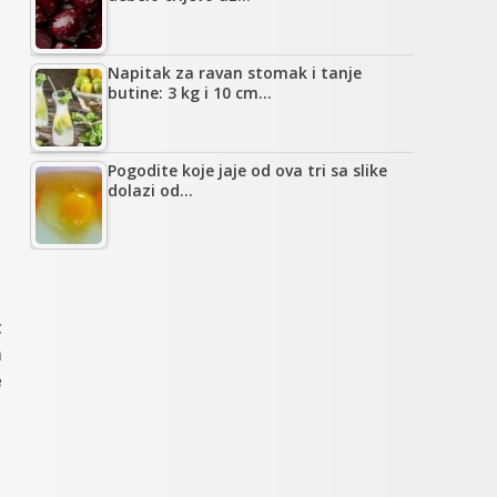
Napitak za ravan stomak i tanje
butine: 3 kg i 10 cm…
Pogodite koje jaje od ova tri sa slike
dolazi od…
t
m
e