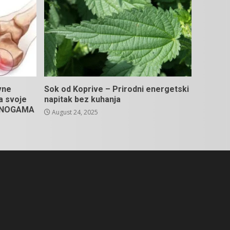
vne
Sok od Koprive – Prirodni energetski
na svoje
napitak bez kuhanja
U NOGAMA
August 24, 2025