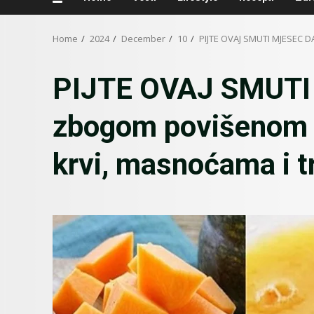
Home
2024
December
10
PIJTE OVAJ SMUTI MJESEC DA
PIJTE OVAJ SMUTI
zbogom povišenom h
krvi, masnoćama i t