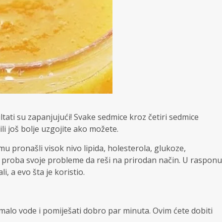
ltati su zapanjujući! Svake sedmice kroz četiri sedmice
li još bolje uzgojite ako možete.
 pronašli visok nivo lipida, holesterola, glukoze,
u i proba svoje probleme da reši na prirodan način. U rasponu
, a evo šta je koristio.
i malo vode i pomiješati dobro par minuta. Ovim ćete dobiti