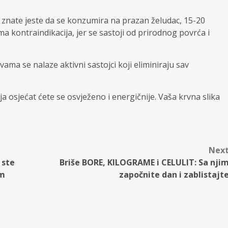
 znate jeste da se konzumira na prazan želudac, 15-20
a kontraindikacija, jer se sastoji od prirodnog povrća i
ama se nalaze aktivni sastojci koji eliminiraju sav
a osjećat ćete se osvježeno i energičnije. Vaša krvna slika
Nex
 ste
Briše BORE, KILOGRAME i CELULIT: Sa nji
am
započnite dan i zablistajt