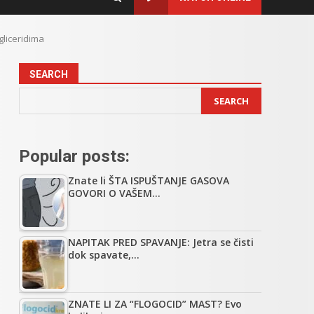
gliceridima
SEARCH
SEARCH
Popular posts:
Znate li ŠTA ISPUŠTANJE GASOVA
GOVORI O VAŠEM…
NAPITAK PRED SPAVANJE: Jetra se čisti
dok spavate,…
ZNATE LI ZA “FLOGOCID” MAST? Evo