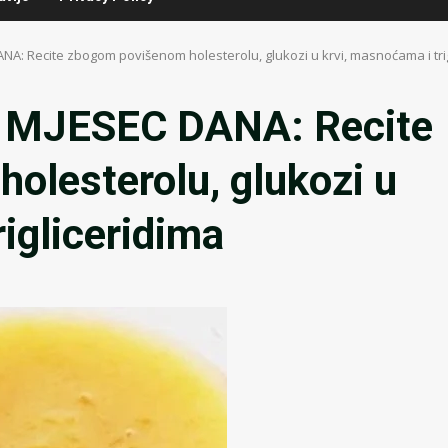
NA: Recite zbogom povišenom holesterolu, glukozi u krvi, masnoćama i tri
 MJESEC DANA: Recite
olesterolu, glukozi u
rigliceridima