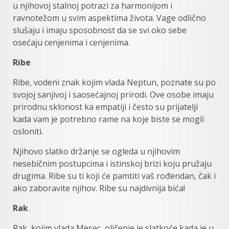
u njihovoj stalnoj potrazi za harmonijom i
ravnotežom u svim aspektima života. Vage odlično
slušaju i imaju sposobnost da se svi oko sebe
osećaju cenjenima i cenjenima.
Ribe
Ribe, vodeni znak kojim vlada Neptun, poznate su po
svojoj sanjivoj i saosećajnoj prirodi. Ove osobe imaju
prirodnu sklonost ka empatiji i često su prijatelji
kada vam je potrebno rame na koje biste se mogli
osloniti.
Njihovo slatko držanje se ogleda u njihovim
nesebičnim postupcima i istinskoj brizi koju pružaju
drugima. Ribe su ti koji će pamtiti vaš rođendan, čak i
ako zaboravite njihov. Ribe su najdivnija bića!
Rak
Rak, kojim vlada Mesec, oličenje je slatkoće kada je u