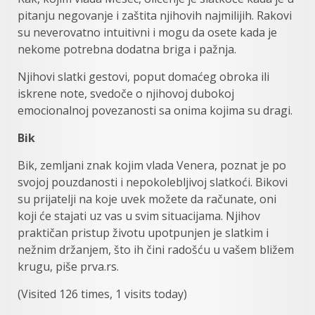
pitanju negovanje i zaštita njihovih najmilijih. Rakovi
su neverovatno intuitivni i mogu da osete kada je
nekome potrebna dodatna briga i pažnja.
Njihovi slatki gestovi, poput domaćeg obroka ili
iskrene note, svedoče o njihovoj dubokoj
emocionalnoj povezanosti sa onima kojima su dragi.
Bik
Bik, zemljani znak kojim vlada Venera, poznat je po
svojoj pouzdanosti i nepokolebljivoj slatkoći. Bikovi
su prijatelji na koje uvek možete da računate, oni
koji će stajati uz vas u svim situacijama. Njihov
praktičan pristup životu upotpunjen je slatkim i
nežnim držanjem, što ih čini radošću u vašem bližem
krugu, piše prva.rs.
(Visited 126 times, 1 visits today)