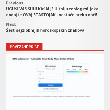
Post
Previous
UGUŠI VAS SUHI KAŠALJ? U šolju toplog mlijeka
navigation
dodajte OVAJ STASTOJAK i nestaće preko noći!
Next
Šest najzlobnijih horoskopskih znakova
POVEZANE PRICE