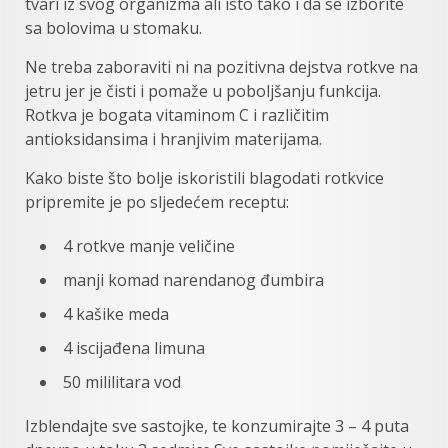
tvari iz svog organizma ali isto tako i da se izborite
sa bolovima u stomaku.
Ne treba zaboraviti ni na pozitivna dejstva rotkve na
jetru jer je čisti i pomaže u poboljšanju funkcija.
Rotkva je bogata vitaminom C i različitim
antioksidansima i hranjivim materijama.
Kako biste što bolje iskoristili blagodati rotkvice
pripremite je po sljedećem receptu:
4 rotkve manje veličine
manji komad narendanog đumbira
4 kašike meda
4 iscijađena limuna
50 mililitara vod
Izblendajte sve sastojke, te konzumirajte 3 – 4 puta