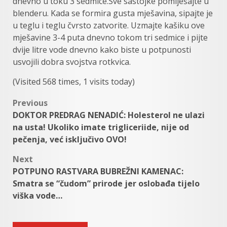
dnevno u toku 3 sedmice.Sve sastojke pomiješajte u
blenderu. Kada se formira gusta mješavina, sipajte je
u teglu i teglu čvrsto zatvorite. Uzmajte kašiku ove
mješavine 3-4 puta dnevno tokom tri sedmice i pijte
dvije litre vode dnevno kako biste u potpunosti
usvojili dobra svojstva rotkvica.
(Visited 568 times, 1 visits today)
Post
Previous
DOKTOR PREDRAG NENADIĆ: Holesterol ne ulazi
navigation
na usta! Ukoliko imate trigliceriide, nije od
pečenja, već isključivo OVO!
Next
POTPUNO RASTVARA BUBREŽNI KAMENAC:
Smatra se “čudom” prirode jer oslobađa tijelo
viška vode…