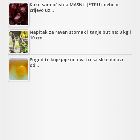
Kako sam očistila MASNU JETRU i debelo
crijevo uz…
Napitak za ravan stomak i tanje butine: 3 kg i
10 cm…
Pogodite koje jaje od ova tri sa slike dolazi
od…