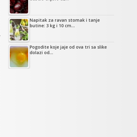
Napitak za ravan stomak i tanje
butine: 3 kg i 10 cm…
.
Pogodite koje jaje od ova tri sa slike
dolazi od…