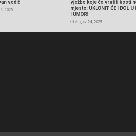
van vodič
vježbe koje će vratiti kosti 
mjesto: UKLONIT ĆE I BOL 
5, 2025
I UMOR!
August 24, 2025