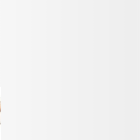
t
i
e
a