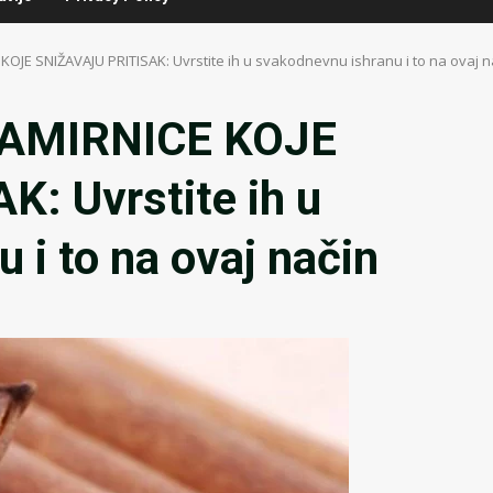
OJE SNIŽAVAJU PRITISAK: Uvrstite ih u svakodnevnu ishranu i to na ovaj n
NAMIRNICE KOJE
: Uvrstite ih u
 i to na ovaj način