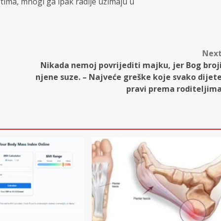
tima, mnogi ga ipak radije uzimaju u
Nex
Nikada nemoj povrijediti majku, jer Bog broj
njene suze. – Najveće greške koje svako dijet
pravi prema roditeljim