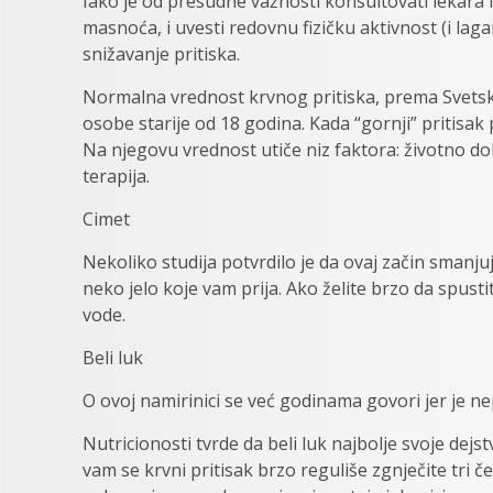
Iako je od presudne važnosti konsultovati lekara i
masnoća, i uvesti redovnu fizičku aktivnost (i lag
snižavanje pritiska.
Normalna vrednost krvnog pritiska, prema Svetsko
osobe starije od 18 godina. Kada “gornji” pritisak 
Na njegovu vrednost utiče niz faktora: životno dob
terapija.
Cimet
Nekoliko studija potvrdilo je da ovaj začin smanjuj
neko jelo koje vam prija. Ako želite brzo da spusti
vode.
Beli luk
O ovoj namirinici se već godinama govori jer je n
Nutricionosti tvrde da beli luk najbolje svoje dejs
vam se krvni pritisak brzo reguliše zgnječite tri č