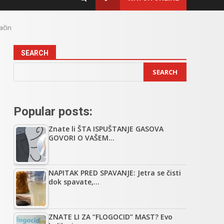
ačin
SEARCH
SEARCH
Popular posts:
Znate li ŠTA ISPUŠTANJE GASOVA
GOVORI O VAŠEM…
NAPITAK PRED SPAVANJE: Jetra se čisti
dok spavate,…
ZNATE LI ZA “FLOGOCID” MAST? Evo