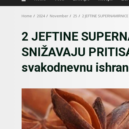
Home
2024
November
25
2 JEFTINE SUPERNAMIRNICE K
2 JEFTINE SUPER
SNIŽAVAJU PRITISAK
svakodnevnu ishranu