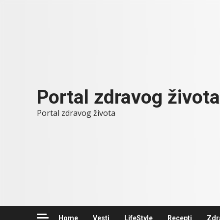
Skip
to
content
Portal zdravog života
Portal zdravog života
Home
Vesti
LifeStyle
Recepti
Zdr