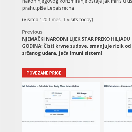
nakon njegovog konzmiranje ostaje jak miris u us
prahu,piše Lepaisrecna
(Visited 120 times, 1 visits today)
Post
Previous
NJEMAČKI NARODNI LIJEK STAR PREKO HILJADU
navigation
GODINA: Čisti krvne sudove, smanjuje rizik od
srčanog udara, jača imuni sistem!
POVEZANE PRICE