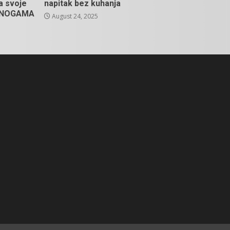
na svoje
napitak bez kuhanja
U NOGAMA
August 24, 2025