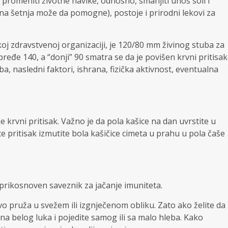
 promeniti životne navike, odnosno, smanjiti unos soli i
ana šetnja može da pomogne), postoje i prirodni lekovi za
j zdravstvenoj organizaciji, je 120/80 mm živinog stuba za
pređe 140, a “donji” 90 smatra se da je povišen krvni pritisak
a, nasledni faktori, ishrana, fizička aktivnost, eventualna
e krvni pritisak. Važno je da pola kašice na dan uvrstite u
te pritisak izmutite bola kašičice cimeta u prahu u pola čaše
eprikosnoven saveznik za jačanje imuniteta.
tvo pruža u svežem ili izgnječenom obliku. Zato ako želite da
ena belog luka i pojedite samog ili sa malo hleba. Kako