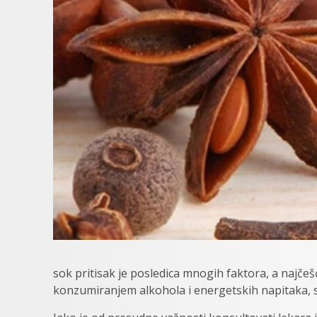
sok pritisak je posledica mnogih faktora, a najč
konzumiranjem alkohola i energetskih napitaka, 