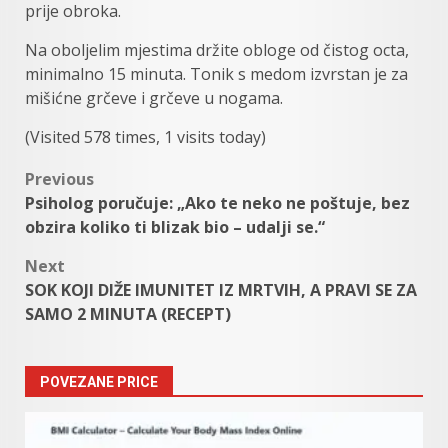
prije obroka.
Na oboljelim mjestima držite obloge od čistog octa,
minimalno 15 minuta. Tonik s medom izvrstan je za
mišićne grčeve i grčeve u nogama.
(Visited 578 times, 1 visits today)
Post
Previous
Psiholog poručuje: „Ako te neko ne poštuje, bez
navigation
obzira koliko ti blizak bio – udalji se.“
Next
SOK KOJI DIŽE IMUNITET IZ MRTVIH, A PRAVI SE ZA
SAMO 2 MINUTA (RECEPT)
POVEZANE PRICE