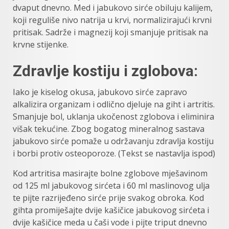
dvaput dnevno. Med i jabukovo sirće obiluju kalijem,
koji reguliše nivo natrija u krvi, normalizirajući krvni
pritisak. Sadrže i magnezij koji smanjuje pritisak na
krvne stijenke.
Zdravlje kostiju i zglobova:
Iako je kiselog okusa, jabukovo sirće zapravo
alkalizira organizam i odlično djeluje na giht i artritis.
Smanjuje bol, uklanja ukočenost zglobova i eliminira
višak tekućine. Zbog bogatog mineralnog sastava
jabukovo sirće pomaže u održavanju zdravlja kostiju
i borbi protiv osteoporoze. (Tekst se nastavlja ispod)
Kod artritisa masirajte bolne zglobove mješavinom
od 125 ml jabukovog sirćeta i 60 ml maslinovog ulja
te pijte razrijeđeno sirće prije svakog obroka. Kod
gihta promiješajte dvije kašičice jabukovog sirćeta i
dvije kašičice meda u čaši vode i pijte triput dnevno