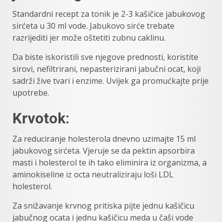
Standardni recept za tonik je 2-3 kašičice jabukovog
sirćeta u 30 ml vode. Jabukovo sirće trebate
razrijediti jer može oštetiti zubnu caklinu.
Da biste iskoristili sve njegove prednosti, koristite
sirovi, nefiltrirani, nepasterizirani jabučni ocat, koji
sadrži žive tvari i enzime. Uvijek ga promućkajte prije
upotrebe.
Krvotok:
Za reduciranje holesterola dnevno uzimajte 15 ml
jabukovog sirćeta. Vjeruje se da pektin apsorbira
masti i holesterol te ih tako eliminira iz organizma, a
aminokiseline iz octa neutraliziraju loši LDL
holesterol.
Za snižavanje krvnog pritiska pijte jednu kašičicu
jabučnog ocata i jednu kašičicu meda u čaši vode