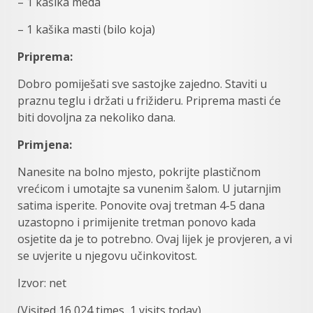
– 1 kašika meda
– 1 kašika masti (bilo koja)
Priprema:
Dobro pomiješati sve sastojke zajedno. Staviti u
praznu ​​teglu i držati u frižideru. Priprema masti će
biti dovoljna za nekoliko dana.
Primjena:
Nanesite na bolno mjesto, pokrijte plastičnom
vrećicom i umotajte sa vunenim šalom. U jutarnjim
satima isperite. Ponovite ovaj tretman 4-5 dana
uzastopno i primijenite tretman ponovo kada
osjetite da je to potrebno. Ovaj lijek je provjeren, a vi
se uvjerite u njegovu učinkovitost.
Izvor: net
(Visited 16,024 times, 1 visits today)