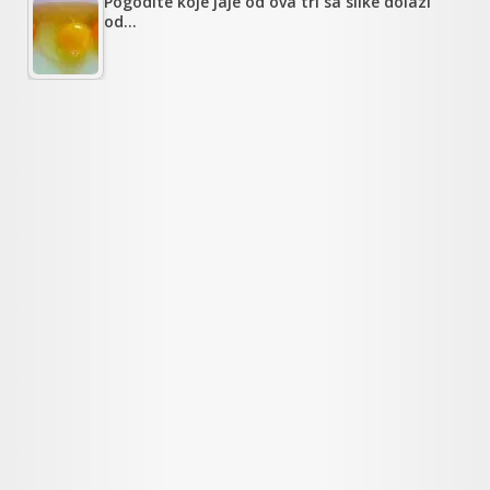
Pogodite koje jaje od ova tri sa slike dolazi
od…