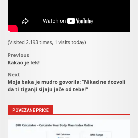
(Visited 2,193 times, 1 visits today)
Post
Previous
Kakao je lek!
navigation
Next
Moja baka je mudro govorila: “Nikad ne dozvoli
da ti tiganji sijaju jače od tebe!”
POVEZANE PRICE