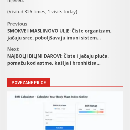
mjeseci.
(Visited 326 times, 1 visits today)
Post
Previous
SMOKVE I MASLINOVO ULJE: Čiste organizam,
navigation
jačaju srce, poboljšavaju imuni sistem…
Next
NAJBOLJI BILJNI DAROVI: Čiste i jačaju pluća,
pomažu kod astme, kašlja i bronhitisa…
POVEZANE PRICE