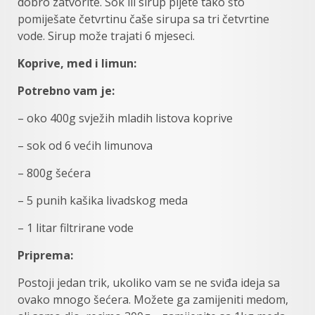
dobro zatvorite. Sok ili sirup pijete tako što
pomiješate četvrtinu čaše sirupa sa tri četvrtine
vode. Sirup može trajati 6 mjeseci.
Koprive, med i limun:
Potrebno vam je:
– oko 400g svježih mladih listova koprive
– sok od 6 većih limunova
– 800g šećera
– 5 punih kašika livadskog meda
– 1 litar filtrirane vode
Priprema:
Postoji jedan trik, ukoliko vam se ne sviđa ideja sa
ovako mnogo šećera. Možete ga zamijeniti medom,