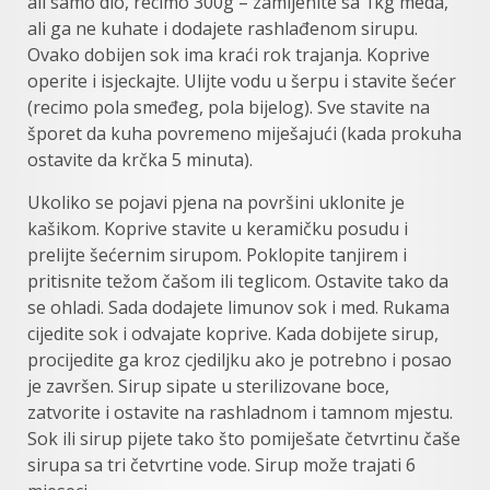
ali samo dio, recimo 300g – zamijenite sa 1kg meda,
ali ga ne kuhate i dodajete rashlađenom sirupu.
Ovako dobijen sok ima kraći rok trajanja. Koprive
operite i isjeckajte. Ulijte vodu u šerpu i stavite šećer
(recimo pola smeđeg, pola bijelog). Sve stavite na
šporet da kuha povremeno miješajući (kada prokuha
ostavite da krčka 5 minuta).
Ukoliko se pojavi pjena na površini uklonite je
kašikom. Koprive stavite u keramičku posudu i
prelijte šećernim sirupom. Poklopite tanjirem i
pritisnite težom čašom ili teglicom. Ostavite tako da
se ohladi. Sada dodajete limunov sok i med. Rukama
cijedite sok i odvajate koprive. Kada dobijete sirup,
procijedite ga kroz cjediljku ako je potrebno i posao
je završen. Sirup sipate u sterilizovane boce,
zatvorite i ostavite na rashladnom i tamnom mjestu.
Sok ili sirup pijete tako što pomiješate četvrtinu čaše
sirupa sa tri četvrtine vode. Sirup može trajati 6