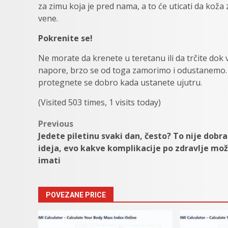
za zimu koja je pred nama, a to će uticati da koža 
vene.
Pokrenite se!
Ne morate da krenete u teretanu ili da trčite dok 
napore, brzo se od toga zamorimo i odustanemo. 
protegnete se dobro kada ustanete ujutru.
(Visited 503 times, 1 visits today)
Post
Previous
Jedete piletinu svaki dan, često? To nije dobra
navigation
ideja, evo kakve komplikacije po zdravlje mo
imati
POVEZANE PRICE