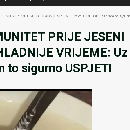
JESENI I SPREMITE SE ZA HLADNIJE VRIJEME: Uz ovaj DETOKS će vam to sigur
UNITET PRIJE JESENI
 HLADNIJE VRIJEME: Uz
 to sigurno USPJETI