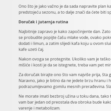
Ono što je jako važno je da sada napravite plan ka
predstojeću sezonu, a to dalje znači da ćete biti sp
Doručak i jutarnja rutina
Najbitnije zapravo je kako započinjente dan. Zato
se probudite popijte čašu mlake vode, ovako pok
dodati i limun, a zatim slijedi kafa koju u ovom s
kafe uzeti čaj.
Nakon ovoga se protegnite. Ukoliko vam je teško i
mišiće i kosti je da se istegnete, treba vam pet mi
Za doručak birajte ono što vam najviše prija, šta 
Naravno, jako je bitno da ne jedete brzu hranu i h
podrazumijevamo gomilu mesnih prerađevina. Slanin
Ne morate imati bezbroj užina u toku dana, tako te
vam bar jedan od preostala dva obroka bude kako 
varenje i metabolizam.