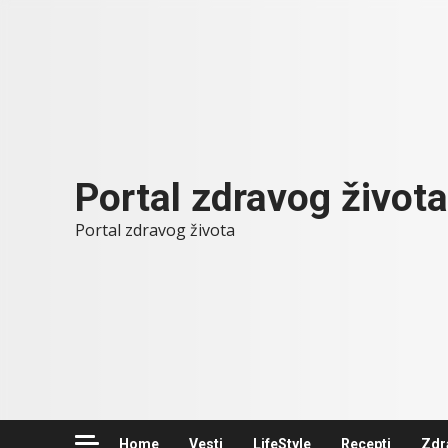
Skip
to
content
Portal zdravog života
Portal zdravog života
Home
Vesti
LifeStyle
Recepti
Zdr