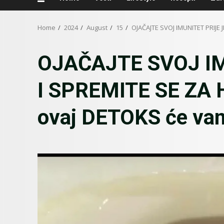
Home
2024
August
15
OJAČAJTE SVOJ IMUNITET PRIJE 
OJAČAJTE SVOJ IM
I SPREMITE SE ZA
ovaj DETOKS će vam