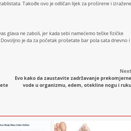
zablistata. Takođe ovo je odličan lijek za proširene i izražen
vas glava ne zaboli, jer kada sebi namećemo teške fizičke
Dovoljno je da za početak prošetate bar pola sata dnevno i
Nex
Evo kako da zaustavite zadržavanje prekomjern
žete
vode u organizmu, edem, otekline nogu i ruk