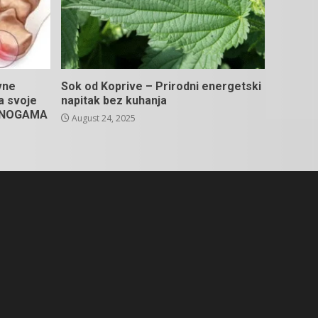
vne
Sok od Koprive – Prirodni energetski
na svoje
napitak bez kuhanja
U NOGAMA
August 24, 2025