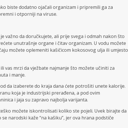
ko biste dodatno ojačali organizam i pripremili ga za
remni i otporniji na viruse.
 je važno da doručkujete, ali prije svega i odmah nakon što
rećete unutrašnje organe i čitav organizam. U vodu možete
lučaju možete oplemeniti kašičicom kokosovog ulja ili umjesto
li vas mrzi da vježbate najmanje što možete učiniti za
nuta i manje.
god da izaberete do kraja dana ćete potrošiti unete kalorije.
ranu koja je industrijski prerađena, a pod ovim
ica i jaja su zapravo najbolja varijanta.
ško možete iskontrolisati koliko ste pojeli. Uvek birajte da
se narodski kaže “na kašiku”, jer ova hrana podstiče