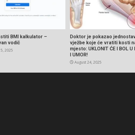
stiti BMI kalkulator –
Doktor je pokazao jednosta
van vodič
vježbe koje će vratiti kosti 
mjesto: UKLONIT ĆE I BOL 
5, 2025
I UMOR!
August 24, 2025