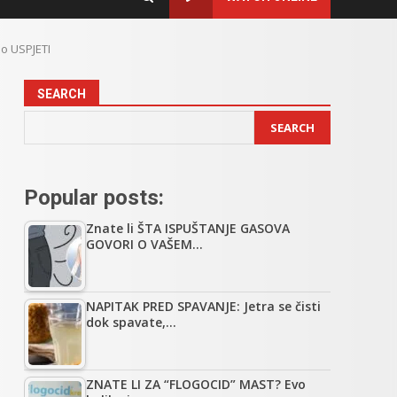
no USPJETI
SEARCH
SEARCH
Popular posts:
Znate li ŠTA ISPUŠTANJE GASOVA
GOVORI O VAŠEM…
NAPITAK PRED SPAVANJE: Jetra se čisti
dok spavate,…
ZNATE LI ZA “FLOGOCID” MAST? Evo