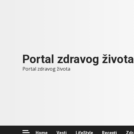
Skip
to
content
Portal zdravog života
Portal zdravog života
Home
Vesti
LifeStyle
Recepti
Zdr