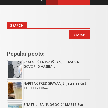
SEARCH
SEARCH
Popular posts:
Znate li ŠTA ISPUŠTANJE GASOVA
GOVORI O VAŠEM…
NAPITAK PRED SPAVANJE: Jetra se čisti
dok spavate,…
ZNATE LI ZA “FLOGOCID” MAST? Evo