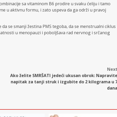
mbinacije sa vitaminom B6 prodire u svaku ćeliju i tamo
ne u aktivnu formu, i zato uspeva da ga održi u pravoj
da se smanji žestina PMS tegoba, da se menstrualni ciklus
rijatnosti u menopauzi i poboljšava rad nervnog i srčanog
Nex
Ako želite SMRŠATI jedeći ukusan obrok: Napravit
napitak za tanji struk i izgubite do 2 kilograma u 
dan