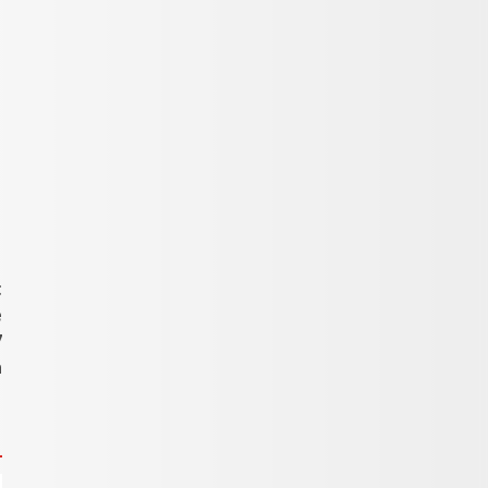
t
e
7
a