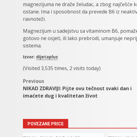
magnezijuma ne draže želudac, a zbog najčešće ko
ostane. Ima i sposobnost da prevede B6 iz neaktiv
ravnoteži.
Magnezijum u sadejstvu sa vitaminom B6, pomaže 
gotovo ne osjeti, ili lako prebrodi, umanjuje nep
sistema.
Izvor:
dijetaplus
(Visited 3,535 times, 2 visits today)
Post
Previous
NIKAD ZDRAVIJI: Pijte ovu tečnost svaki dan i
navigation
imaćete dug i kvalitetan život
POVEZANE PRICE