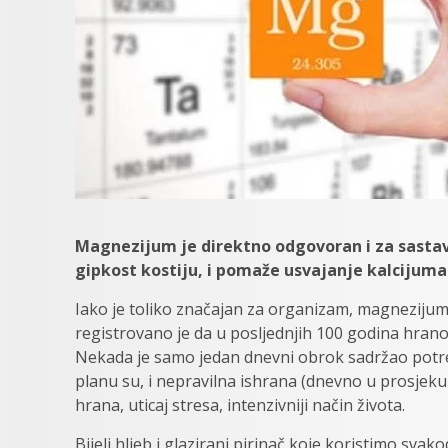
Magnezijum je direktno odgovoran i za sastav
gipkost kostiju, i pomaže usvajanje kalcijuma
Iako je toliko značajan za organizam, magnezijum j
registrovano je da u posljednjih 100 godina hra
Nekada je samo jedan dnevni obrok sadržao potr
planu su, i nepravilna ishrana (dnevno u prosje
hrana, uticaj stresa, intenzivniji način života.
Bijeli hljeb i glazirani pirinač koje koristimo s