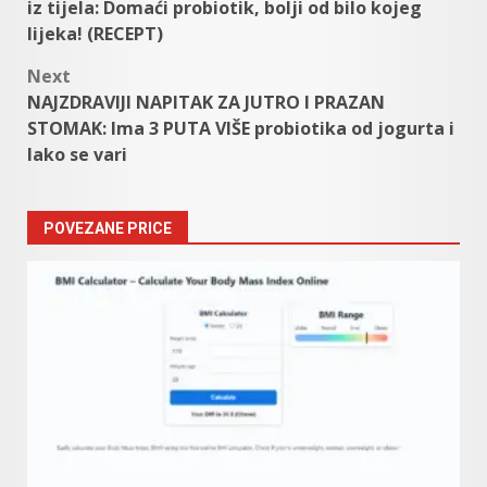
navigation
iz tijela: Domaći probiotik, bolji od bilo kojeg
lijeka! (RECEPT)
Next
NAJZDRAVIJI NAPITAK ZA JUTRO I PRAZAN
STOMAK: Ima 3 PUTA VIŠE probiotika od jogurta i
lako se vari
POVEZANE PRICE