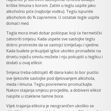
kriške limuna s korom. Zatim u teglu uspite jako
alkoholno piće (najbolje vodku). Teglu ispunite
alkoholom do ¾ zapremine. U ostatak tegle uspite
domaći med.
Tegla mora imati dobar poklopac koji će hermetički
zatvoriti smjesu. Kada uspete sve sastojke teglu
dobro protresite da se sastojci izmiješaju i sjedine.
Kada budete prikupljali iglice ukoliko pronađete na
drvetu svježu smolu možete i nju pokupiti u teglicu i
dodati u ovaj eliksir.
Smjesa treba odstojati 40 dana kako bi bor pustio
sve ljekovite sastojke pod djelovanjem alkohola,
meda i limuna. Teglu povremeno promućkajte.
Nakon stajanja smjesu procjedite, a dobiveni eliksir
naspite u staklene tamne boce.
Vijek trajanja eliksira je neograničen ukoliko se