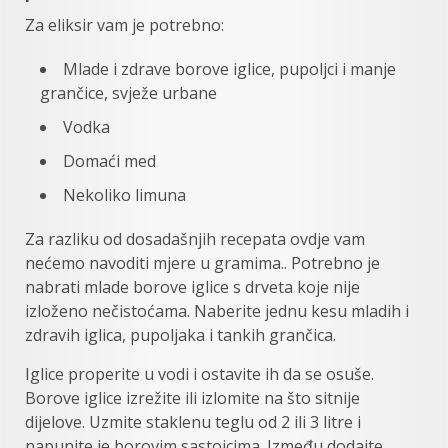
Za eliksir vam je potrebno:
Mlade i zdrave borove iglice, pupoljci i manje
grančice, svježe urbane
Vodka
Domaći med
Nekoliko limuna
Za razliku od dosadašnjih recepata ovdje vam
nećemo navoditi mjere u gramima.. Potrebno je
nabrati mlade borove iglice s drveta koje nije
izloženo nečistoćama. Naberite jednu kesu mladih i
zdravih iglica, pupoljaka i tankih grančica.
Iglice properite u vodi i ostavite ih da se osuše.
Borove iglice izrežite ili izlomite na što sitnije
dijelove. Uzmite staklenu teglu od 2 ili 3 litre i
napunite je borovim sastojcima. Između dodajte