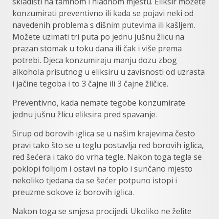
skladišti na tamnom i hladnom mjestu. Eliksir možete
konzumirati preventivno ili kada se pojavi neki od
navedenih problema s dišnim putevima ili kašljem.
Možete uzimati tri puta po jednu jušnu žlicu na
prazan stomak u toku dana ili čak i više prema
potrebi. Djeca konzumiraju manju dozu zbog
alkohola prisutnog u eliksiru u zavisnosti od uzrasta
i jačine tegoba i to 3 čajne ili 3 čajne žličice.
Preventivno, kada nemate tegobe konzumirate
jednu jušnu žlicu eliksira pred spavanje.
Sirup od borovih iglica se u našim krajevima često
pravi tako što se u teglu postavlja red borovih iglica,
red šećera i tako do vrha tegle. Nakon toga tegla se
poklopi folijom i ostavi na toplo i sunčano mjesto
nekoliko tjedana da se šećer potpuno istopi i
preuzme sokove iz borovih iglica.
Nakon toga se smjesa procijedi. Ukoliko ne želite