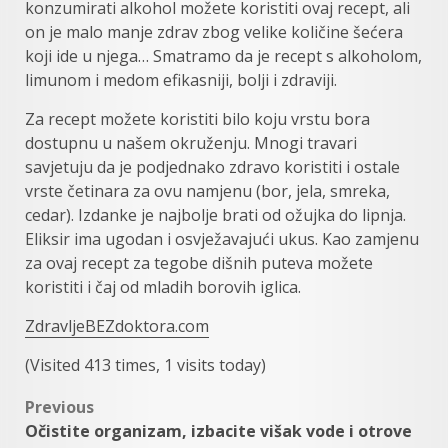
konzumirati alkohol možete koristiti ovaj recept, ali
on je malo manje zdrav zbog velike količine šećera
koji ide u njega… Smatramo da je recept s alkoholom,
limunom i medom efikasniji, bolji i zdraviji.
Za recept možete koristiti bilo koju vrstu bora
dostupnu u našem okruženju. Mnogi travari
savjetuju da je podjednako zdravo koristiti i ostale
vrste četinara za ovu namjenu (bor, jela, smreka,
cedar). Izdanke je najbolje brati od ožujka do lipnja.
Eliksir ima ugodan i osvježavajući ukus. Kao zamjenu
za ovaj recept za tegobe dišnih puteva možete
koristiti i čaj od mladih borovih iglica.
ZdravljeBEZdoktora.com
(Visited 413 times, 1 visits today)
Post
Previous
Očistite organizam, izbacite višak vode i otrove