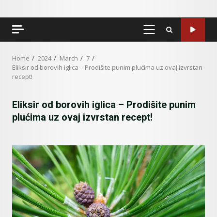
PRIMARY
MENU
Home
2024
March
7
Eliksir od borovih iglica – Prodišite punim plućima uz ovaj izvrstan
recept!
Eliksir od borovih iglica – Prodišite punim
plućima uz ovaj izvrstan recept!