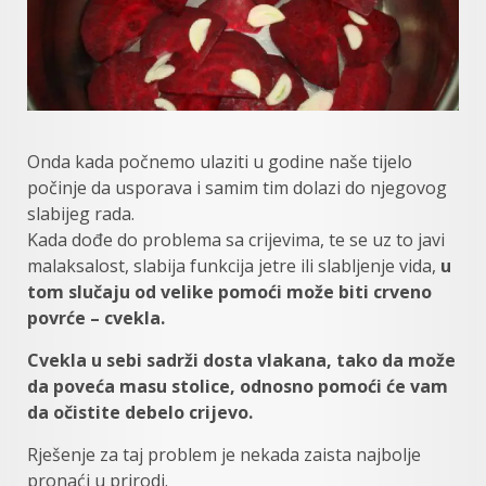
Onda kada počnemo ulaziti u godine naše tijelo
počinje da usporava i samim tim dolazi do njegovog
slabijeg rada.
Kada dođe do problema sa crijevima, te se uz to javi
malaksalost, slabija funkcija jetre ili slabljenje vida,
u
tom slučaju od velike pomoći može biti
crveno
povrće – cvekla.
Cvekla u sebi sadrži dosta vlakana, tako da može
da poveća masu stolice, odnosno pomoći će vam
da očistite debelo crijevo.
Rješenje za taj problem je nekada zaista najbolje
pronaći u prirodi.