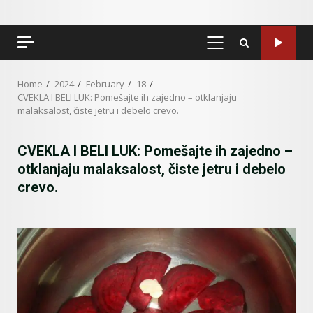
PRIMARY
MENU
Home
2024
February
18
CVEKLA I BELI LUK: Pomešajte ih zajedno – otklanjaju
malaksalost, čiste jetru i debelo crevo.
CVEKLA I BELI LUK: Pomešajte ih zajedno –
otklanjaju malaksalost, čiste jetru i debelo
crevo.