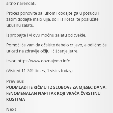
sitno narendati.
Proces ponovite sa lukom i dodajte ga u posudu i
zatim dodajte malo ulja, soli i sirćeta, te poslužite
ukusnu salatu.
Isprobajte i vi ovu moćnu salatu od cvekle.
Pomoći će vam da očsitite debelo crijevo, a odlično će
uticati na zdravlje očiju i čišćenje jetre.
izvor :https://www.doznajemo.info
(Visited 11,749 times, 1 visits today)
Post
Previous
PODMLADITE KIČMU I ZGLOBOVE ZA MJESEC DANA:
navigation
FENOMENALAN NAPITAK KOJI VRAĆA ČVRSTINU
KOSTIMA
Next