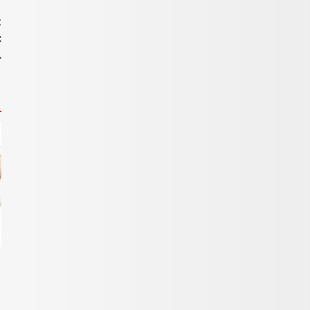
t
:
…