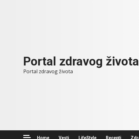
Skip
to
content
Portal zdravog života
Portal zdravog života
Home
Vesti
LifeStyle
Recepti
Zdr