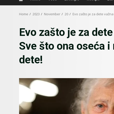
Home
2023
November
20
Evo zašto je za dete važna 
Evo zašto je za det
Sve što ona oseća i 
dete!