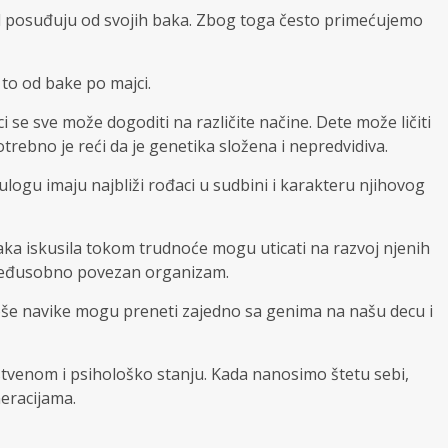
al posuđuju od svojih baka. Zbog toga često primećujemo
 to od bake po majci.
 se sve može dogoditi na različite načine. Dete može ličiti
otrebno je reći da je genetika složena i nepredvidiva.
ulogu imaju najbliži rođaci u sudbini i karakteru njihovog
aka iskusila tokom trudnoće mogu uticati na razvoj njenih
 međusobno povezan organizam.
loše navike mogu preneti zajedno sa genima na našu decu i
stvenom i psihološko stanju. Kada nanosimo štetu sebi,
eracijama.