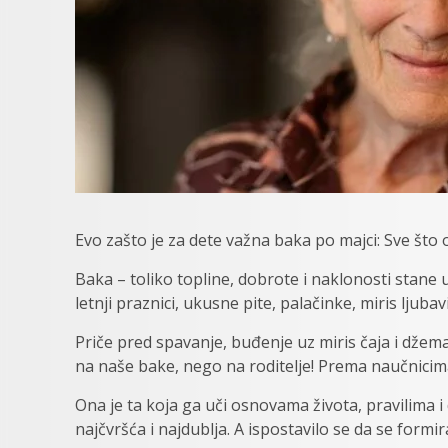
Evo zašto je za dete važna baka po majci: Sve što 
Baka – toliko topline, dobrote i naklonosti stan
letnji praznici, ukusne pite, palačinke, miris ljuba
Priče pred spavanje, buđenje uz miris čaja i džema
na naše bake, nego na roditelje! Prema naučnicima,
Ona je ta koja ga uči osnovama života, pravilima i
najčvršća i najdublja. A ispostavilo se da se form