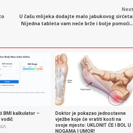
Nex
to
U čašu mlijeka dodajte malo jabukovog sirćeta
Nijedna tableta vam neće brže i bolje pomoći
ti BMI kalkulator –
Doktor je pokazao jednostavne
 vodič
vježbe koje će vratiti kosti na
svoje mjesto: UKLONIT ĆE I BOL U
2025
NOGAMA I UMOR!