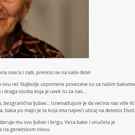
ona oseća i radi, prenosi se na vaše dete!
e u ovu reč Najbolje uspomene povezane su sa našim bakama
vi i draga osoba koja je uvek tu za nas….
, bezgranična ljubav… Iznenađujuće je da većina nas više lič
 baka po majci je ta koja ima najveći uticaj na detetov život
 daruje mu svu ljubav i brigu. Veza bake i unučeta je
ira na genetskom nivou.