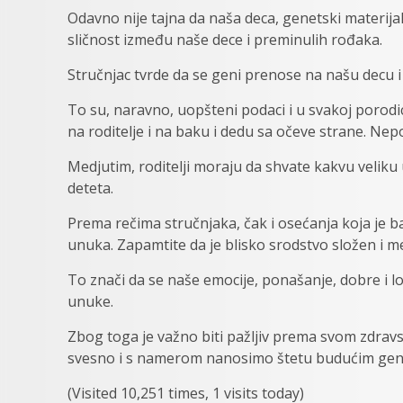
Odavno nije tajna da naša deca, genetski materij
sličnost između naše dece i preminulih rođaka.
Stručnjac tvrde da se geni prenose na našu decu i
To su, naravno, uopšteni podaci i u svakoj porodici
na roditelje i na baku i dedu sa očeve strane. Nep
Medjutim, roditelji moraju da shvate kakvu veliku 
deteta.
Prema rečima stručnjaka, čak i osećanja koja je b
unuka. Zapamtite da je blisko srodstvo složen i
To znači da se naše emocije, ponašanje, dobre i 
unuke.
Zbog toga je važno biti pažljiv prema svom zdrav
svesno i s namerom nanosimo štetu budućim gen
(Visited 10,251 times, 1 visits today)