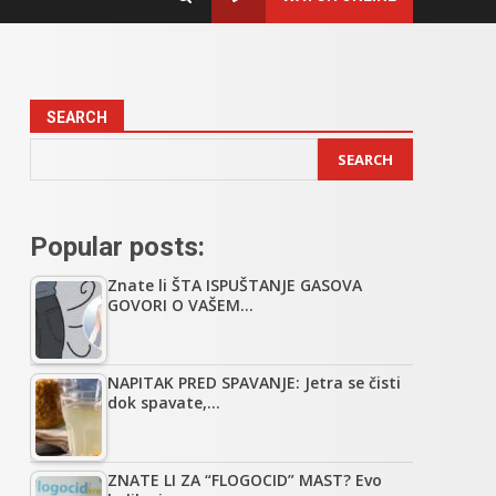
SEARCH
SEARCH
Popular posts:
Znate li ŠTA ISPUŠTANJE GASOVA
GOVORI O VAŠEM…
NAPITAK PRED SPAVANJE: Jetra se čisti
dok spavate,…
ZNATE LI ZA “FLOGOCID” MAST? Evo