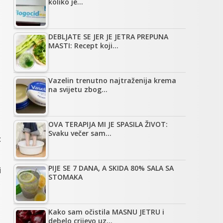
koliko je…
DEBLJATE SE JER JE JETRA PREPUNA
MASTI: Recept koji…
Vazelin trenutno najtraženija krema
na svijetu zbog…
OVA TERAPIJA MI JE SPASILA ŽIVOT:
Svaku večer sam…
:
PIJE SE 7 DANA, A SKIDA 80% SALA SA
i
STOMAKA
.
Kako sam očistila MASNU JETRU i
debelo crijevo uz…