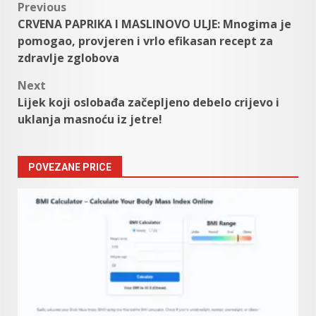
Post
Previous
CRVENA PAPRIKA I MASLINOVO ULJE: Mnogima je
navigation
pomogao, provjeren i vrlo efikasan recept za
zdravlje zglobova
Next
Lijek koji oslobađa začepljeno debelo crijevo i
uklanja masnoću iz jetre!
POVEZANE PRICE