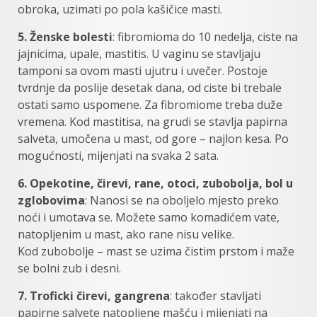
obroka, uzimati po pola kašičice masti.
5. Ženske bolesti
: fibromioma do 10 nedelja, ciste na
jajnicima, upale, mastitis. U vaginu se stavljaju
tamponi sa ovom masti ujutru i uvečer. Postoje
tvrdnje da poslije desetak dana, od ciste bi trebale
ostati samo uspomene. Za fibromiome treba duže
vremena. Kod mastitisa, na grudi se stavlja papirna
salveta, umočena u mast, od gore – najlon kesa. Po
mogućnosti, mijenjati na svaka 2 sata.
6. Opekotine, čirevi, rane, otoci, zubobolja, bol u
zglobovima
: Nanosi se na oboljelo mjesto preko
noći i umotava se. Možete samo komadićem vate,
natopljenim u mast, ako rane nisu velike.
Kod zubobolje – mast se uzima čistim prstom i maže
se bolni zub i desni.
7. Troficki čirevi, gangrena
: također stavljati
papirne salvete natopljene mašću i mijenjati na