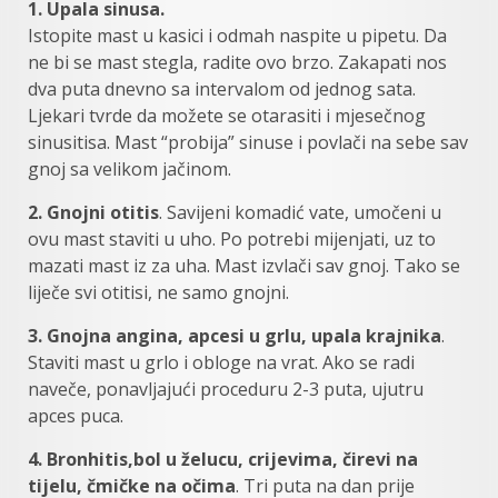
1. Upala sinusa.
Istopite mast u kasici i odmah naspite u pipetu. Da
ne bi se mast stegla, radite ovo brzo. Zakapati nos
dva puta dnevno sa intervalom od jednog sata.
Ljekari tvrde da možete se otarasiti i mjesečnog
sinusitisa. Mast “probija” sinuse i povlači na sebe sav
gnoj sa velikom jačinom.
2. Gnojni otitis
. Savijeni komadić vate, umočeni u
ovu mast staviti u uho. Po potrebi mijenjati, uz to
mazati mast iz za uha. Mast izvlači sav gnoj. Tako se
liječe svi otitisi, ne samo gnojni.
3. Gnojna angina, apcesi u grlu, upala krajnika
.
Staviti mast u grlo i obloge na vrat. Ako se radi
naveče, ponavljajući proceduru 2-3 puta, ujutru
apces puca.
4. Bronhitis,bol u želucu, crijevima, čirevi na
tijelu, čmičke na očima
. Tri puta na dan prije