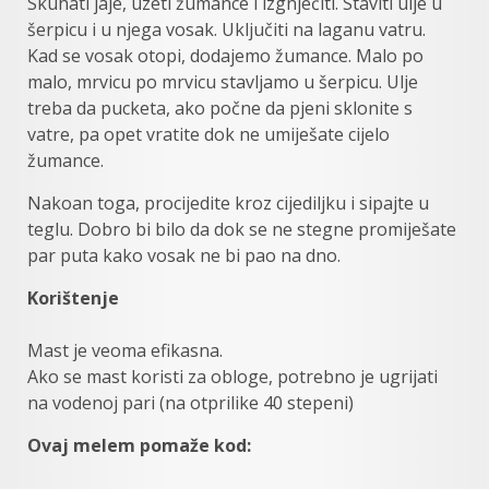
Skuhati jaje, uzeti žumance i izgnječiti. Staviti ulje u
šerpicu i u njega vosak. Uključiti na laganu vatru.
Kad se vosak otopi, dodajemo žumance. Malo po
malo, mrvicu po mrvicu stavljamo u šerpicu. Ulje
treba da pucketa, ako počne da pjeni sklonite s
vatre, pa opet vratite dok ne umiješate cijelo
žumance.
Nakoan toga, procijedite kroz cijediljku i sipajte u
teglu. Dobro bi bilo da dok se ne stegne promiješate
par puta kako vosak ne bi pao na dno.
Korištenje
Mast je veoma efikasna.
Ako se mast koristi za obloge, potrebno je ugrijati
na vodenoj pari (na otprilike 40 stepeni)
Ovaj melem pomaže kod: